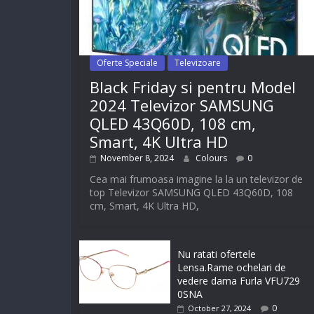
Oferte Speciale
Televizoare
Black Friday si pentru Model
2024 Televizor SAMSUNG
QLED 43Q60D, 108 cm,
Smart, 4K Ultra HD
November 8, 2024
Colours
0
Cea mai frumoasa imagine la la un televizor de
top Televizor SAMSUNG QLED 43Q60D, 108
cm, Smart, 4K Ultra HD,
Nu ratati ofertele
Lensa.Rame ochelari de
vedere dama Furla VFU729
0SNA
0
October 27, 2024