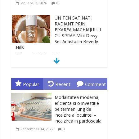
January 31, 2026
0
UN TEN SATINAT,
RADIANT PRIN
FIXAREA MACHIAJULUI
CU SPRAY Mini Dewy
Set Anastasia Beverly
Hills
January 27, 2026
0
TEN INGRIJIT, CURAT
SI REVITALIZAT. GELUL
DE CURATARE CeraVe
Popular
Recent
Comment
CU CERAMIDE SI
NIACINAMIDE
Modalitatea moderna,
January 23, 2026
0
eficienta si o investitie
pe termen lung de
incalzire a locuintei –
Sa gasesti cadoul
incalzirea in pardoseala
potrivit este de multe
ori o provocare. Idei
September 14, 2022
3
inedite, cadouri