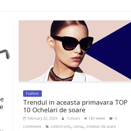
Fashion
de
Trendul in aceasta primavara TOP
ce
10 Ochelari de soare
February 22, 2023
Colours
183 Views
0
,
,
Comments
control ochi
Lensa
ochekari de soare
la