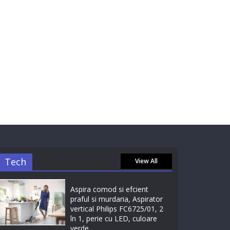
Tech
View All
Aspira comod si efcient
praful si murdaria, Aspirator
vertical Philips FC6725/01, 2
în 1, perie cu LED, culoare
verde