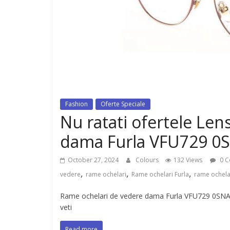
dispozitiv pentru tonifiere muschi
Fashion
Oferte Speciale
Nu ratati ofertele Le
dama Furla VFU729 0
October 27, 2024
Colours
132 Views
0 C
,
,
,
vedere
rame ochelari
Rame ochelari Furla
rame ochela
Rame ochelari de vedere dama Furla VFU729 0SNA Me
veti
Read more