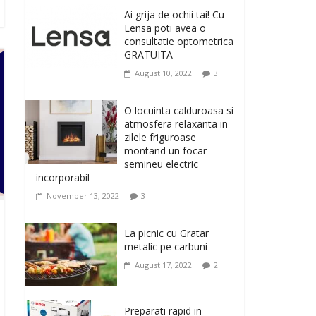
originale, le puteti avea
Ai grija de ochii tai! Cu
la Giftspot.ro, magazinul de cadouri
Lensa poti avea o
originale. O alegere buna, Oglinda de baie
consultatie optometrica
cu mărire și iluminare LED
GRATUITA
February 20, 2026
0
August 10, 2022
3
Antrenati si tonifiati
musculatura pentru un
O locuinta calduroasa si
corp sanatos si
atmosfera relaxanta in
armonios dezvoltat, cu
zilele friguroase
Flexor Fitness-dispozitiv
montand un focar
pentru tonifiere muschi
semineu electric
incorporabil
February 10, 2026
0
November 13, 2022
3
Un ten regenerat, fara
riduri. Crema antirid
La picnic cu Gratar
Ivatherm pentru o piele
metalic pe carbuni
neteda si elastica.
August 17, 2022
2
February 6, 2026
0
Preparati rapid in