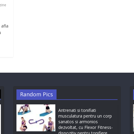
zine
 afla
u
Random Pics
Antrenati si tonifiati
musculatura pentru un corp
sanatos si armonios
dezvoltat, cu Flexor Fitness-
dispozitiv pentru tonifiere