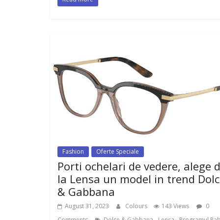
Fashion
Oferte Speciale
Porti ochelari de vedere, alege 
la Lensa un model in trend Dol
& Gabbana
August 31, 2023
Colours
143 Views
0
,
,
Comments
Dolce & Gabbana
Lensa
Programul Rab