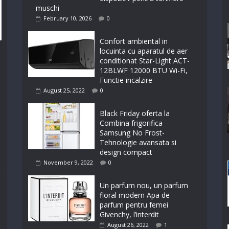
muschi
February 10, 2026
0
Confort ambiental in
locuinta cu aparatul de aer
conditionat Star-Light ACT-
12BLWF 12000 BTU Wi-Fi,
Functie incalzire
August 25, 2022
0
Black Friday oferta la
Combina frigorifica
Samsung No Frost-
Tehnologie avansata si
design compact
November 9, 2022
0
Un parfum nou, un parfum
floral modern Apa de
parfum pentru femei
Givenchy, l’interdit
August 26, 2022
1