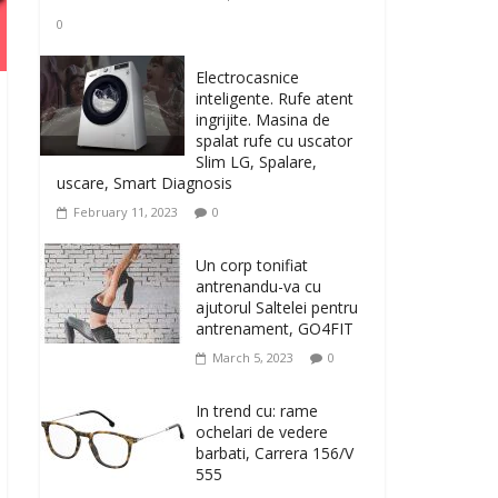
0
Electrocasnice
inteligente. Rufe atent
ingrijite. Masina de
spalat rufe cu uscator
Slim LG, Spalare,
uscare, Smart Diagnosis
February 11, 2023
0
Un corp tonifiat
antrenandu-va cu
ajutorul Saltelei pentru
antrenament, GO4FIT
March 5, 2023
0
In trend cu: rame
ochelari de vedere
barbati, Carrera 156/V
555