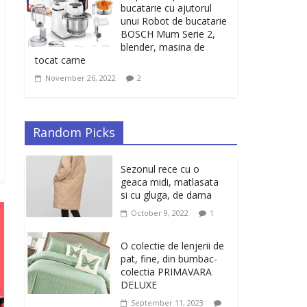
bucatarie cu ajutorul
unui Robot de bucatarie
BOSCH Mum Serie 2,
blender, masina de
tocat carne
November 26, 2022
2
Random Picks
Sezonul rece cu o
geaca midi, matlasata
si cu gluga, de dama
October 9, 2022
1
O colectie de lenjerii de
pat, fine, din bumbac-
colectia PRIMAVARA
DELUXE
September 11, 2023