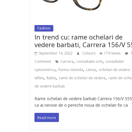
Fashion
In trend cu: rame ochelari de
vedere barbati, Carrera 156/V 
September 14, 2022
Colours
179 Views
,
,
Comment
Carrera
consultatie ochi
consultatie
,
,
,
optometrica
forma rotunda
Lensa
ochelari de vedere
,
,
,
ieftini
Rabla
rame de ochelari de vedere
rame de ochel
de vedere barbati
Rame ochelari de vedere barbati Carrera 156/V 555
ca ai nevoie de o pereche noua de ochelari fie ca
Read more