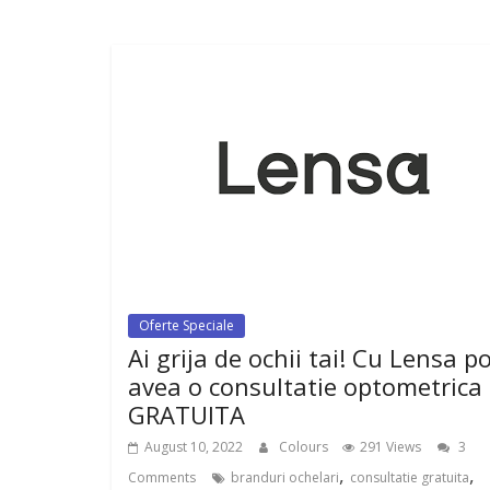
Oferte Speciale
Ai grija de ochii tai! Cu Lensa po
avea o consultatie optometrica
GRATUITA
August 10, 2022
Colours
291 Views
3
,
,
Comments
branduri ochelari
consultatie gratuita