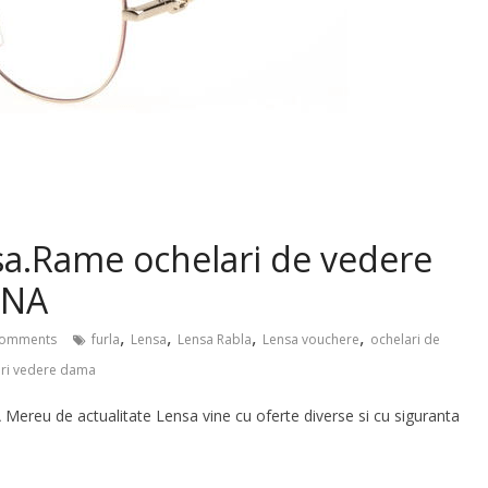
nsa.Rame ochelari de vedere
SNA
,
,
,
,
omments
furla
Lensa
Lensa Rabla
Lensa vouchere
ochelari de
ri vedere dama
reu de actualitate Lensa vine cu oferte diverse si cu siguranta