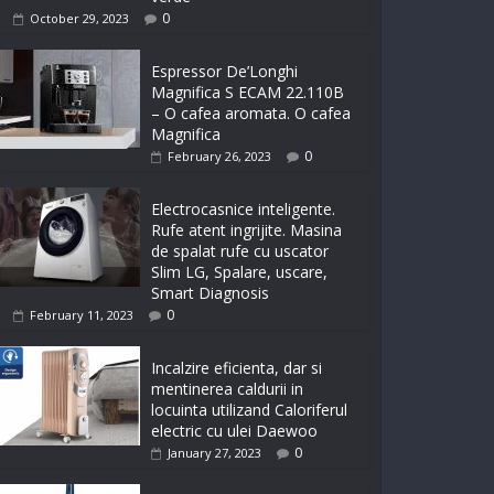
0
October 29, 2023
Espressor De’Longhi
Magnifica S ECAM 22.110B
– O cafea aromata. O cafea
Magnifica
0
February 26, 2023
Electrocasnice inteligente.
Rufe atent ingrijite. Masina
de spalat rufe cu uscator
Slim LG, Spalare, uscare,
Smart Diagnosis
0
February 11, 2023
Incalzire eficienta, dar si
mentinerea caldurii in
locuinta utilizand Caloriferul
electric cu ulei Daewoo
0
January 27, 2023