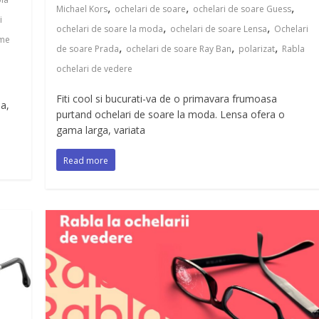
,
,
,
Michael Kors
ochelari de soare
ochelari de soare Guess
i
,
,
ochelari de soare la moda
ochelari de soare Lensa
Ochelari
me
,
,
,
de soare Prada
ochelari de soare Ray Ban
polarizat
Rabla
ochelari de vedere
Fiti cool si bucurati-va de o primavara frumoasa
a,
purtand ochelari de soare la moda. Lensa ofera o
gama larga, variata
Read more