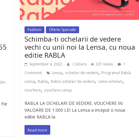
Fashion
Oferte Speciale
Schimba-ti ochelarii de vedere
555
vechi cu unii noi la Lensa, cu noua
editie RABLA
1
September 4, 2022
Colours
201 Views
1
,
,
Comment
Lensa
ochelari de vedere
Programul Rabla
,
,
,
,
Lensa
Rabla
Rabla ochelari de vedere
rame ochelari
ari
,
vouchere
vouchere Lensa
RABLA LA OCHELARI DE VEDERE. VOUCHERE IN
 Fie
VALOARE DE 1.000 LEI La Lensa a inceput o noua
editie RABLA la
Read more