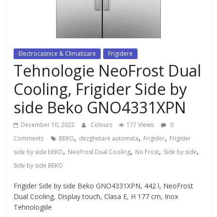
dezvoltat, cu Flexor Fitness-
dispozitiv pentru tonifiere muschi
Electrocasnice & Climatizare
Frigidere
Tehnologie NeoFrost Dual
Cooling, Frigider Side by
side Beko GNO4331XPN
December 10, 2022
Colours
177 Views
0
,
,
,
Comments
BEKO
dezghetare automata
Frigider
Frigider
,
,
,
,
side by side bEKO
NeoFrost Dual Cooling
No Frost
Side by side
Side by side BEKO
Frigider Side by side Beko GNO4331XPN, 442 l, NeoFrost
Dual Cooling, Display touch, Clasa E, H 177 cm, Inox
Tehnologiile