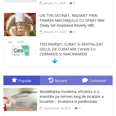
January 31, 2026
0
UN TEN SATINAT, RADIANT PRIN
FIXAREA MACHIAJULUI CU SPRAY Mini
Dewy Set Anastasia Beverly Hills
January 27, 2026
0
TEN INGRIJIT, CURAT SI REVITALIZAT.
GELUL DE CURATARE CeraVe CU
CERAMIDE SI NIACINAMIDE
January 23, 2026
0
Sa gasesti cadoul potrivit este de multe
ori o provocare. Idei inedite, cadouri
Popular
Recent
Comment
originale, le puteti avea la Giftspot.ro,
magazinul de cadouri originale. O
Modalitatea moderna, eficienta si o
alegere buna, Oglinda de baie cu mărire
investitie pe termen lung de incalzire a
și iluminare LED
locuintei – incalzirea in pardoseala
February 20, 2026
0
September 14, 2022
3