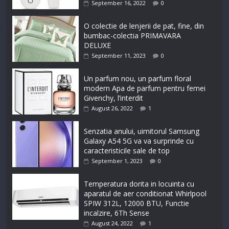
September 16, 2022
0
O colectie de lenjerii de pat, fine, din
bumbac-colectia PRIMAVARA
DELUXE
September 11, 2023
0
Un parfum nou, un parfum floral
modern Apa de parfum pentru femei
Givenchy, l’interdit
August 26, 2022
1
Senzatia anului, uimitorul Samsung
Galaxy A54 5G va va surprinde cu
caracteristicile sale de top
September 1, 2023
0
Temperatura dorita in locuinta cu
aparatul de aer conditionat Whirlpool
SPIW 312L, 12000 BTU, Functie
incalzire, 6Th Sense
August 24, 2022
1