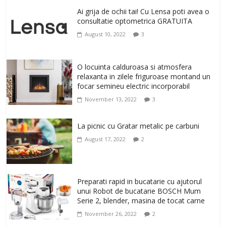
Antrenati si tonifiati musculatura pentru
un corp sanatos si armonios dezvoltat,
Ai grija de ochii tai! Cu Lensa poti avea o
cu Flexor Fitness-dispozitiv pentru
consultatie optometrica GRATUITA
tonifiere muschi
August 10, 2022
3
February 10, 2026
0
Un ten regenerat, fara riduri. Crema
O locuinta calduroasa si atmosfera
antirid Ivatherm pentru o piele neteda si
relaxanta in zilele friguroase montand un
elastica.
focar semineu electric incorporabil
February 6, 2026
0
November 13, 2022
3
La picnic cu Gratar metalic pe carbuni
August 17, 2022
2
Preparati rapid in bucatarie cu ajutorul
unui Robot de bucatarie BOSCH Mum
Serie 2, blender, masina de tocat carne
November 26, 2022
2