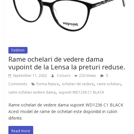
Fashion
Rame ochelari de vedere dama
vupoint de la Lensa la preturi reduse.
September 11, 2022
Colours
220 Views
0
,
,
,
Comments
forma fluture
ochelari de vedere
rame ochelari
,
rame ochelari vedere dama
vupoint WD1236 C1 BLACK
Rame ochelari de vedere dama vupoint WD1236 C1 BLACK
Acest model de rame de ochelari este disponibil in culori
diferite.
Read more