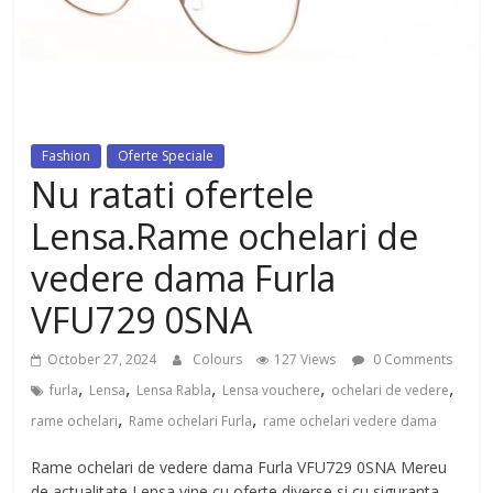
dezvoltat, cu Flexor Fitness-
dispozitiv pentru tonifiere muschi
Fashion
Oferte Speciale
Nu ratati ofertele
Lensa.Rame ochelari de
vedere dama Furla
VFU729 0SNA
October 27, 2024
Colours
127 Views
0 Comments
,
,
,
,
,
furla
Lensa
Lensa Rabla
Lensa vouchere
ochelari de vedere
,
,
rame ochelari
Rame ochelari Furla
rame ochelari vedere dama
Rame ochelari de vedere dama Furla VFU729 0SNA Mereu
de actualitate Lensa vine cu oferte diverse si cu siguranta