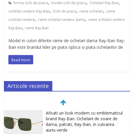
,
,
,
forma ochi de pisica
model ochi de pisica
Ochelari Ray-Ban
,
,
,
ochelari vedere Ray-Ban
Ochi de pisica
rame ochelari
rame
,
,
ochelari vedere
rame ochelari vedere dama
rame ochelari vedere
,
Ray-Ban
rame Ray-Ban
Model in culori diferite rame de ochelari dama Ray-Ban Ray-
Ban este brandul lider pe piata optica si piata ochelarilor de
Read more
Articole recente
Afisati un look modern cu emblematicul
brand Ray-Ban. Ochelarii de soare de
dama, patrati, Ray-Ban, in culoarea
auriu-verde