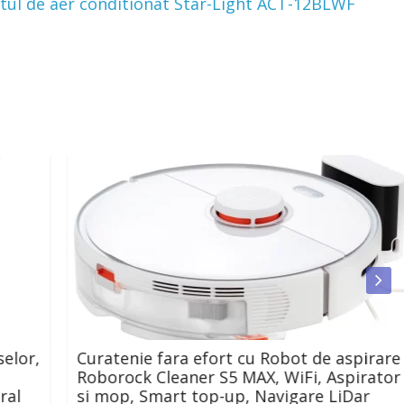
atul de aer conditionat Star-Light ACT-12BLWF
lor,
Curatenie fara efort cu Robot de aspirare
Roborock Cleaner S5 MAX, WiFi, Aspirator
al
si mop, Smart top-up, Navigare LiDar