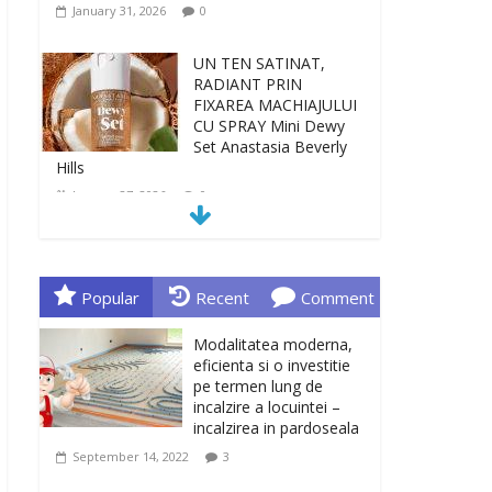
January 31, 2026
0
UN TEN SATINAT,
RADIANT PRIN
FIXAREA MACHIAJULUI
CU SPRAY Mini Dewy
Set Anastasia Beverly
Hills
January 27, 2026
0
TEN INGRIJIT, CURAT
SI REVITALIZAT. GELUL
DE CURATARE CeraVe
Popular
Recent
Comment
CU CERAMIDE SI
NIACINAMIDE
Modalitatea moderna,
January 23, 2026
0
eficienta si o investitie
pe termen lung de
incalzire a locuintei –
Sa gasesti cadoul
incalzirea in pardoseala
potrivit este de multe
ori o provocare. Idei
September 14, 2022
3
inedite, cadouri