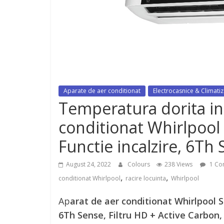
dispozitiv pentru tonifiere muschi
Aparate de aer conditionat
Electrocasnice & Climati
Temperatura dorita in 
conditionat Whirlpool
Functie incalzire, 6Th
August 24, 2022
Colours
238 Views
1 Co
,
,
conditionat Whirlpool
racire locuinta
Whirlpool
Ap
arat de aer conditionat Whirlpool S
6Th Sense, Filtru HD + Active Carbon,