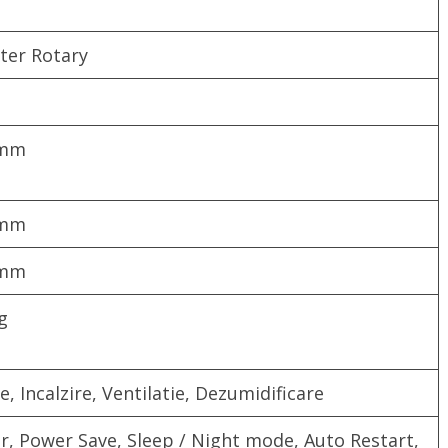
rter Rotary
 mm
 mm
 mm
g
e, Incalzire, Ventilatie, Dezumidificare
r, Power Save, Sleep / Night mode, Auto Restart,