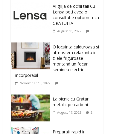
originale, le puteti avea
Ai grija de ochii tai! Cu
la Giftspot.ro, magazinul de cadouri
Lensa poti avea o
originale. O alegere buna, Oglinda de baie
consultatie optometrica
cu mărire și iluminare LED
GRATUITA
February 20, 2026
0
August 10, 2022
3
Antrenati si tonifiati
musculatura pentru un
O locuinta calduroasa si
corp sanatos si
atmosfera relaxanta in
armonios dezvoltat, cu
zilele friguroase
Flexor Fitness-dispozitiv
montand un focar
pentru tonifiere muschi
semineu electric
incorporabil
February 10, 2026
0
November 13, 2022
3
Un ten regenerat, fara
riduri. Crema antirid
La picnic cu Gratar
Ivatherm pentru o piele
metalic pe carbuni
neteda si elastica.
August 17, 2022
2
February 6, 2026
0
Preparati rapid in