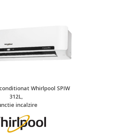
conditionat Whirlpool SPIW
312L,
nctie incalzire