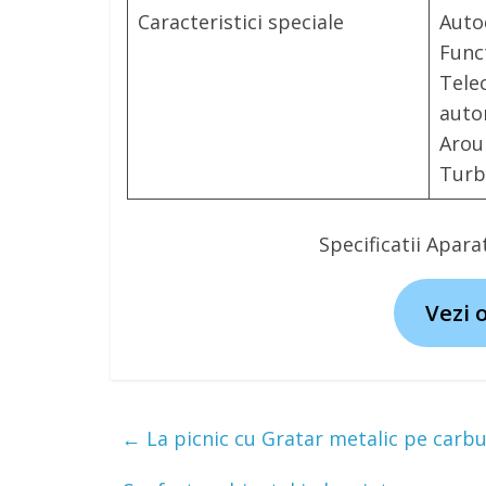
Caracteristici speciale
Auto
Funct
Tele
auto
Arou
Tur
Specificatii Apar
Vezi 
←
La picnic cu Gratar metalic pe carbu