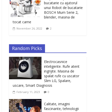
bucatarie cu ajutorul
unui Robot de bucatarie
BOSCH Mum Serie 2,
blender, masina de
tocat carne
November 26, 2022
2
Random Picks
Electrocasnice
inteligente. Rufe atent
ingrijite. Masina de
spalat rufe cu uscator
Slim LG, Spalare,
uscare, Smart Diagnosis
February 11, 2023
0
Calitate, imagini
fascinante, tehnologii