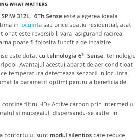
l SPIW 312L, 6Th Sense
este alegerea ideala
tima in
locuinta
sau orice spatiu residential, atat
ditionat este reversibil, vara asigurand racirea
arna poate fi folosita funcftia de incalzire.
nse este dotat
cu tehnologia 6
Sense
, tehnologie
Th
lpool. Avantajul acestui aparat de aer conditioat
 ce temperatura detecteaza senzorii in locuinta,
omat la parametri optimi pentru a beneficia de
 contine filtru HD+ Active carbon prin intermediul
 praful si mucegaiul, dispersandu-se astfel in
ea confortului sunt
modul silentios
care reduce