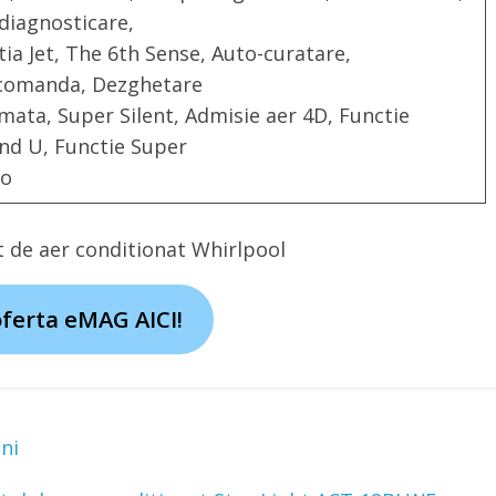
diagnosticare,
ia Jet, The 6th Sense, Auto-curatare,
comanda, Dezghetare
mata, Super Silent, Admisie aer 4D, Functie
nd U, Functie Super
bo
at de aer conditionat Whirlpool
oferta eMAG AICI!
ni