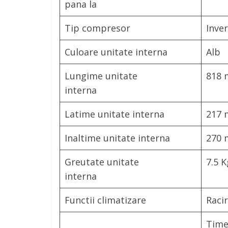
pana la
Tip compresor
Inve
Culoare unitate interna
Alb
Lungime unitate
818
interna
Latime unitate interna
217
Inaltime unitate interna
270
Greutate unitate
7.5 K
interna
Functii climatizare
Racir
Time