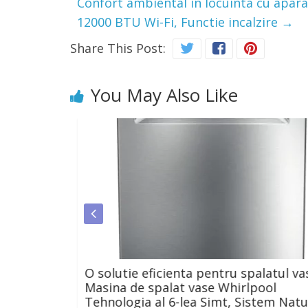
Confort ambiental in locuinta cu apar
12000 BTU Wi-Fi, Functie incalzire
→
Share This Post:
You May Also Like
O solutie eficienta pentru spalatul vase
21/40
Masina de spalat vase Whirlpool
Tehnologia al 6-lea Simt, Sistem Natur