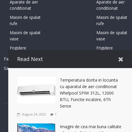
Aparate de aer
Aparate de aer
conditionat
conditionat
Masini de spalat
Masini de spalat
rufe
rufe
Masini de spalat
Masini de spalat
vase
vase
Frigidere
Frigidere
Read Next
Fashion
Fashion
Sanitare
Sanitare
Incalzire in
Incalzire in
Temperatura dorita in locuinta
pardoseala
pardoseala
cu aparatul de aer conditionat
Sisteme
Sisteme
Whirlpool SPIW 312L, 12000
Incalzire
Incalzire
BTU, Functie incalzire, 6Th
Sense
August 24, 2022
1
Imagini de cea mai buna calitate
Contact Us
Terms of Use
Privacy Policy
Accessibility Help