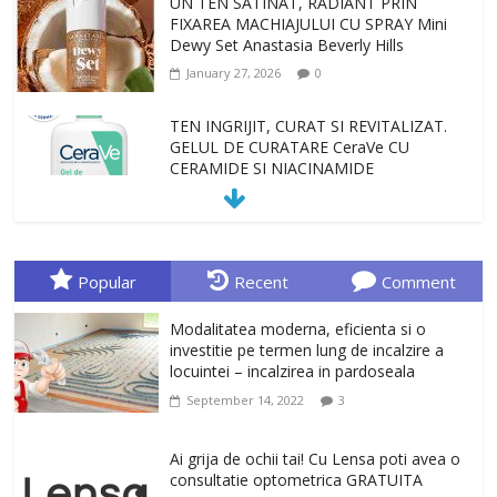
GELUL DE CURATARE CeraVe CU
CERAMIDE SI NIACINAMIDE
January 23, 2026
0
Sa gasesti cadoul potrivit este de multe
ori o provocare. Idei inedite, cadouri
originale, le puteti avea la Giftspot.ro,
magazinul de cadouri originale. O
alegere buna, Oglinda de baie cu mărire
și iluminare LED
February 20, 2026
0
Popular
Recent
Comment
Antrenati si tonifiati musculatura pentru
un corp sanatos si armonios dezvoltat,
Modalitatea moderna, eficienta si o
cu Flexor Fitness-dispozitiv pentru
investitie pe termen lung de incalzire a
tonifiere muschi
locuintei – incalzirea in pardoseala
February 10, 2026
0
September 14, 2022
3
Un ten regenerat, fara riduri. Crema
antirid Ivatherm pentru o piele neteda si
Ai grija de ochii tai! Cu Lensa poti avea o
elastica.
consultatie optometrica GRATUITA