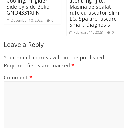
oling, Frigider
atent ingrijite.
per
de by side Beko
Masina de spalat
teh
O4331XPN
rufe cu uscator Slim
din
LG, Spalare, uscare,
ele
ecember 10, 2022
0
Smart Diagnosis
Sa
February 11, 2023
0
Oc
Leave a Reply
Your email address will not be published.
Required fields are marked
*
Comment
*