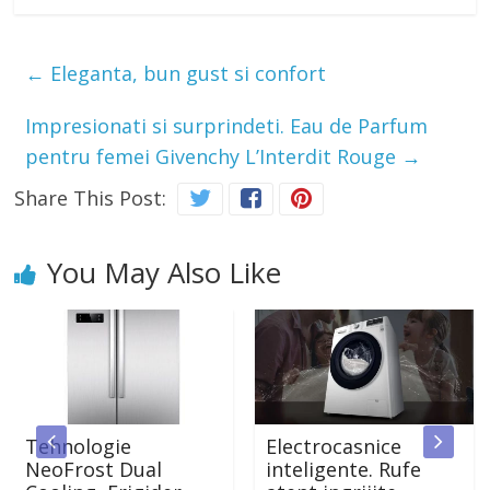
←
Eleganta, bun gust si confort
Impresionati si surprindeti. Eau de Parfum
pentru femei Givenchy L’Interdit Rouge
→
Share This Post:
You May Also Like
hnologie
Electrocasnice
Mas
oFrost Dual
inteligente. Rufe
rufe