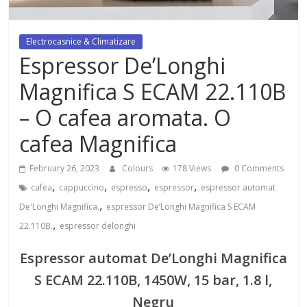
dezvoltat, cu Flexor Fitness-
dispozitiv pentru tonifiere muschi
Electrocasnice & Climatizare
Espressor De’Longhi
Magnifica S ECAM 22.110B
– O cafea aromata. O
cafea Magnifica
February 26, 2023
Colours
178 Views
0 Comments
,
,
,
,
cafea
cappuccino
espresso
espressor
espressor automat
,
De'Longhi Magnifica.
espressor De’Longhi Magnifica S ECAM
,
22.110B.
espressor delonghi
Espressor automat De’Longhi Magnifica
S ECAM 22.110B, 1450W, 15 bar, 1.8 l,
Negru