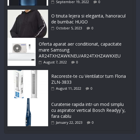
September 19, 2022
0
O tinuta lejera si eleganta, hanoracul
de bumbac HUGO
October 5, 2023
0
Oferta aparat aer conditionat, capacitate
mare Samsung
AR24TXHZAWKNEU/AR24TXHZAWKXEU
August 7, 2022
0
Racoreste-te cu Ventilator turn Floria
ZLN-3833
August 11, 2022
0
Curatenie rapida intr-un mod simplu
cu aspirator vertical Bosch Readyy`y,
fara cablu
January 22, 2023
0