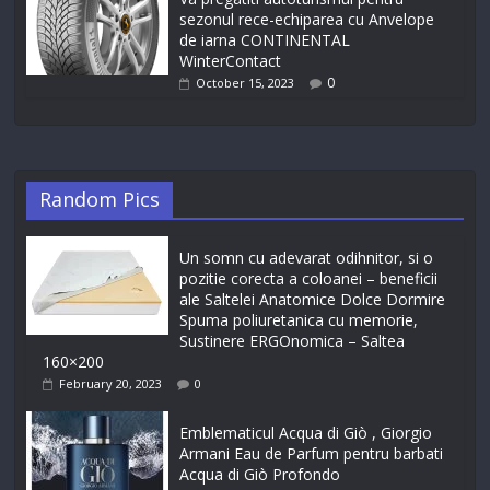
sezonul rece-echiparea cu Anvelope
de iarna CONTINENTAL
WinterContact
0
October 15, 2023
Random Pics
Un somn cu adevarat odihnitor, si o
pozitie corecta a coloanei – beneficii
ale Saltelei Anatomice Dolce Dormire
Spuma poliuretanica cu memorie,
Sustinere ERGOnomica – Saltea
160×200
February 20, 2023
0
Emblematicul Acqua di Giò , Giorgio
Armani Eau de Parfum pentru barbati
Acqua di Giò Profondo