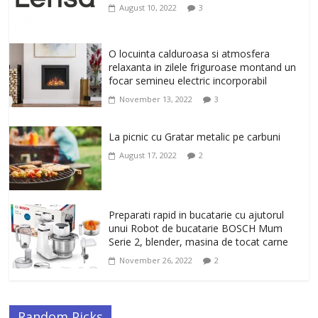
February 6, 2026
0
August 10, 2022
3
Afisati un look modern cu emblematicul
brand Ray-Ban. Ochelarii de soare de
O locuinta calduroasa si atmosfera
dama, patrati, Ray-Ban, in culoarea
relaxanta in zilele friguroase montand un
auriu-verde
focar semineu electric incorporabil
January 31, 2026
0
November 13, 2022
3
La picnic cu Gratar metalic pe carbuni
August 17, 2022
2
Preparati rapid in bucatarie cu ajutorul
unui Robot de bucatarie BOSCH Mum
Serie 2, blender, masina de tocat carne
November 26, 2022
2
Random Picks