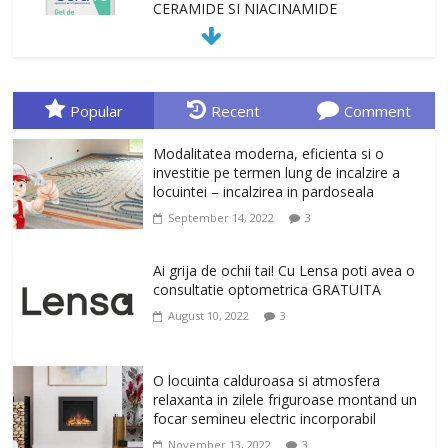
CERAMIDE SI NIACINAMIDE
January 23, 2026
0
Sa gasesti cadoul potrivit este de multe
ori o provocare. Idei inedite, cadouri
Popular
Recent
Comment
originale, le puteti avea la Giftspot.ro,
magazinul de cadouri originale. O
Modalitatea moderna, eficienta si o
alegere buna, Oglinda de baie cu mărire
investitie pe termen lung de incalzire a
și iluminare LED
locuintei – incalzirea in pardoseala
February 20, 2026
0
September 14, 2022
3
Antrenati si tonifiati musculatura pentru
un corp sanatos si armonios dezvoltat,
Ai grija de ochii tai! Cu Lensa poti avea o
cu Flexor Fitness-dispozitiv pentru
consultatie optometrica GRATUITA
tonifiere muschi
August 10, 2022
3
February 10, 2026
0
Un ten regenerat, fara riduri. Crema
O locuinta calduroasa si atmosfera
antirid Ivatherm pentru o piele neteda si
relaxanta in zilele friguroase montand un
elastica.
focar semineu electric incorporabil
February 6, 2026
0
November 13, 2022
3