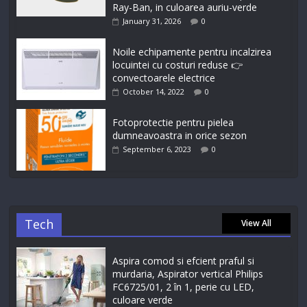
Ray-Ban, in culoarea auriu-verde
January 31, 2026
0
Noile echipamente pentru incalzirea
locuintei cu costuri reduse 👉
convectoarele electrice
October 14, 2022
0
Fotoprotectie pentru pielea
dumneavoastra in orice sezon
September 6, 2023
0
Tech
View All
Aspira comod si efcient praful si
murdaria, Aspirator vertical Philips
FC6725/01, 2 în 1, perie cu LED,
culoare verde