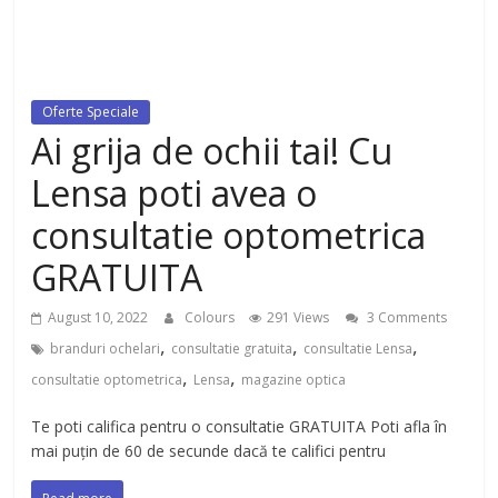
dezvoltat, cu Flexor Fitness-
dispozitiv pentru tonifiere muschi
Oferte Speciale
Ai grija de ochii tai! Cu
Lensa poti avea o
consultatie optometrica
GRATUITA
August 10, 2022
Colours
291 Views
3 Comments
,
,
,
branduri ochelari
consultatie gratuita
consultatie Lensa
,
,
consultatie optometrica
Lensa
magazine optica
Te poti califica pentru o consultatie GRATUITA Poti afla în
mai puțin de 60 de secunde dacă te califici pentru