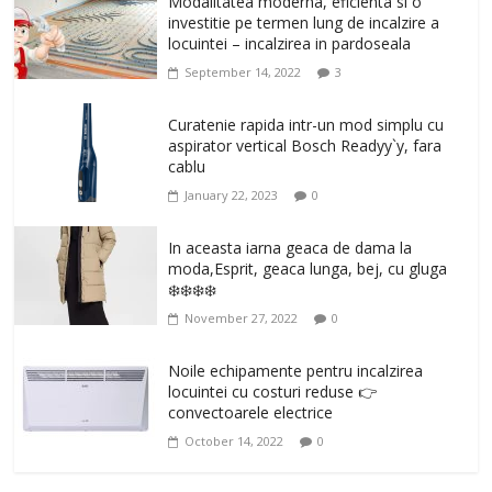
Modalitatea moderna, eficienta si o
investitie pe termen lung de incalzire a
locuintei – incalzirea in pardoseala
September 14, 2022
3
Curatenie rapida intr-un mod simplu cu
aspirator vertical Bosch Readyy`y, fara
cablu
January 22, 2023
0
In aceasta iarna geaca de dama la
moda,Esprit, geaca lunga, bej, cu gluga
❄️❄️❄️❄️
November 27, 2022
0
Noile echipamente pentru incalzirea
locuintei cu costuri reduse 👉
convectoarele electrice
October 14, 2022
0