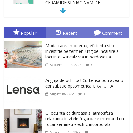
CERAMIDE SI NIACINAMIDE
January 23, 2026
0
Sa gasesti cadoul potrivit este de multe
ori o provocare. Idei inedite, cadouri
Popular
Recent
Comment
originale, le puteti avea la Giftspot.ro,
magazinul de cadouri originale. O
Modalitatea moderna, eficienta si o
alegere buna, Oglinda de baie cu mărire
investitie pe termen lung de incalzire a
și iluminare LED
locuintei – incalzirea in pardoseala
February 20, 2026
0
September 14, 2022
3
Antrenati si tonifiati musculatura pentru
un corp sanatos si armonios dezvoltat,
Ai grija de ochii tai! Cu Lensa poti avea o
cu Flexor Fitness-dispozitiv pentru
consultatie optometrica GRATUITA
tonifiere muschi
August 10, 2022
3
February 10, 2026
0
Un ten regenerat, fara riduri. Crema
O locuinta calduroasa si atmosfera
antirid Ivatherm pentru o piele neteda si
relaxanta in zilele friguroase montand un
elastica.
focar semineu electric incorporabil
February 6, 2026
0
November 13, 2022
3