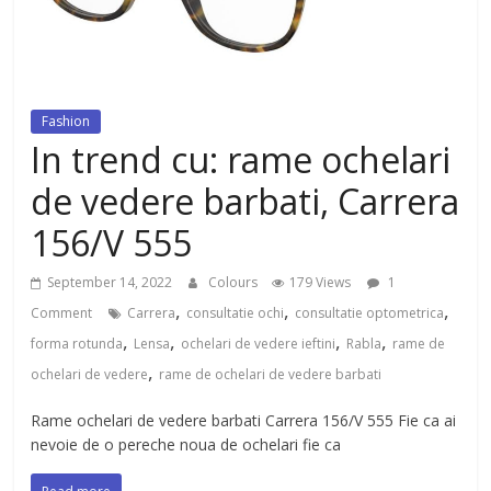
dezvoltat, cu Flexor Fitness-
dispozitiv pentru tonifiere muschi
Fashion
In trend cu: rame ochelari
de vedere barbati, Carrera
156/V 555
September 14, 2022
Colours
179 Views
1
,
,
,
Comment
Carrera
consultatie ochi
consultatie optometrica
,
,
,
,
forma rotunda
Lensa
ochelari de vedere ieftini
Rabla
rame de
,
ochelari de vedere
rame de ochelari de vedere barbati
Rame ochelari de vedere barbati Carrera 156/V 555 Fie ca ai
nevoie de o pereche noua de ochelari fie ca