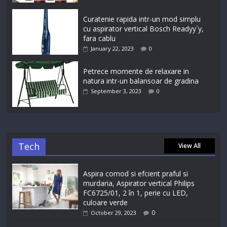
Curatenie rapida intr-un mod simplu
cu aspirator vertical Bosch Readyy`y,
fara cablu
January 22, 2023
0
Petrece momente de relaxare in
natura intr-un balansoar de gradina
September 3, 2023
0
Tech
View All
Aspira comod si efcient praful si
murdaria, Aspirator vertical Philips
FC6725/01, 2 în 1, perie cu LED,
culoare verde
0
October 29, 2023