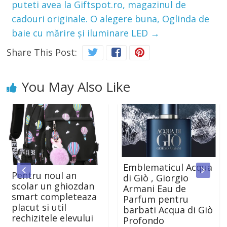
puteti avea la Giftspot.ro, magazinul de
cadouri originale. O alegere buna, Oglinda de
baie cu mărire și iluminare LED
→
Share This Post:
You May Also Like
Emblematicul Acqua
Pentru noul an
di Giò , Giorgio
scolar un ghiozdan
Armani Eau de
smart completeaza
Parfum pentru
placut si util
barbati Acqua di Giò
rechizitele elevului
Profondo