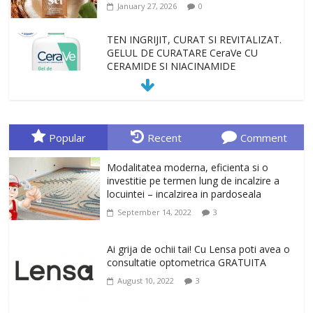
January 27, 2026
0
TEN INGRIJIT, CURAT SI REVITALIZAT.
GELUL DE CURATARE CeraVe CU
CERAMIDE SI NIACINAMIDE
January 23, 2026
0
Sa gasesti cadoul potrivit este de multe
ori o provocare. Idei inedite, cadouri
Popular
Recent
Comment
originale, le puteti avea la Giftspot.ro,
magazinul de cadouri originale. O
Modalitatea moderna, eficienta si o
alegere buna, Oglinda de baie cu mărire
investitie pe termen lung de incalzire a
și iluminare LED
locuintei – incalzirea in pardoseala
February 20, 2026
0
September 14, 2022
3
Antrenati si tonifiati musculatura pentru
un corp sanatos si armonios dezvoltat,
Ai grija de ochii tai! Cu Lensa poti avea o
cu Flexor Fitness-dispozitiv pentru
consultatie optometrica GRATUITA
tonifiere muschi
August 10, 2022
3
February 10, 2026
0