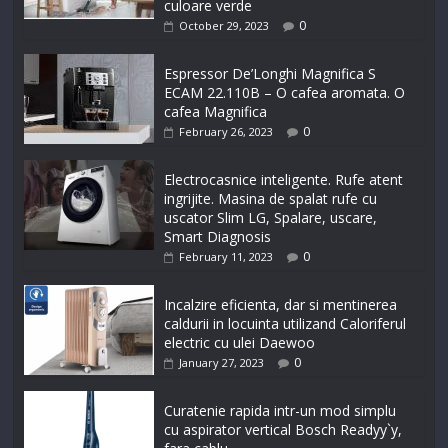
culoare verde
0
October 29, 2023
Espressor De’Longhi Magnifica S
ECAM 22.110B – O cafea aromata. O
cafea Magnifica
0
February 26, 2023
Electrocasnice inteligente. Rufe atent
ingrijite. Masina de spalat rufe cu
uscator Slim LG, Spalare, uscare,
Smart Diagnosis
0
February 11, 2023
Incalzire eficienta, dar si mentinerea
caldurii in locuinta utilizand Caloriferul
electric cu ulei Daewoo
0
January 27, 2023
Curatenie rapida intr-un mod simplu
cu aspirator vertical Bosch Readyy`y,