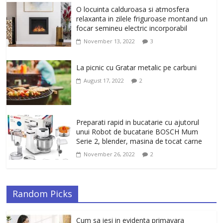
Un ten regenerat, fara riduri. Crema
O locuinta calduroasa si atmosfera
antirid Ivatherm pentru o piele neteda si
relaxanta in zilele friguroase montand un
elastica.
focar semineu electric incorporabil
February 6, 2026
0
November 13, 2022
3
La picnic cu Gratar metalic pe carbuni
August 17, 2022
2
Preparati rapid in bucatarie cu ajutorul
unui Robot de bucatarie BOSCH Mum
Serie 2, blender, masina de tocat carne
November 26, 2022
2
Random Picks
Cum sa iesi in evidenta primavara