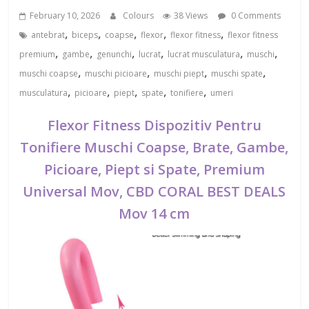
February 10, 2026
Colours
38 Views
0 Comments
,
,
,
,
,
antebrat
biceps
coapse
flexor
flexor fitness
flexor fitness
,
,
,
,
,
,
premium
gambe
genunchi
lucrat
lucrat musculatura
muschi
,
,
,
,
muschi coapse
muschi picioare
muschi piept
muschi spate
,
,
,
,
,
musculatura
picioare
piept
spate
tonifiere
umeri
Flexor Fitness Dispozitiv Pentru
Tonifiere Muschi Coapse, Brate, Gambe,
Picioare, Piept si Spate, Premium
Universal Mov, CBD CORAL BEST DEALS
Mov 14 cm