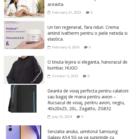
aceasta.
February 21, 2023
0
Un ten regenerat, fara riduri. Crema
antirid Ivatherm pentru o piele neteda si
elastica.
February 6, 2026
0
O tinuta lejera si eleganta, hanoracul de
bumbac HUGO
October 5, 2023
0
Geanta de voiaj perfecta pentru calatorii
sau bagaj de mana pentru avion –
Rucsacul de voiaj, pentru avion, negru,
40x20x25, 20L, Zagatto, ZG832
July 25, 2024
0
Senzatia anului, uimitorul Samsung
Galaxy A54 5G va va surprinde cu