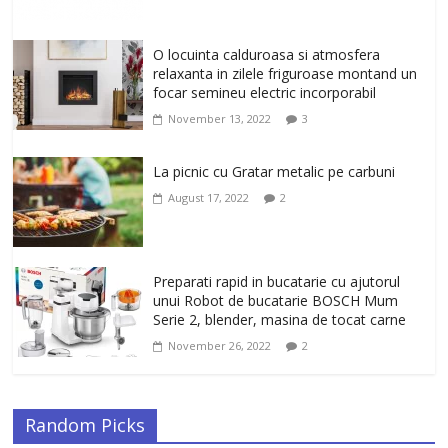
Afisati un look modern cu emblematicul
brand Ray-Ban. Ochelarii de soare de
O locuinta calduroasa si atmosfera
dama, patrati, Ray-Ban, in culoarea
relaxanta in zilele friguroase montand un
auriu-verde
focar semineu electric incorporabil
January 31, 2026
0
November 13, 2022
3
La picnic cu Gratar metalic pe carbuni
August 17, 2022
2
Preparati rapid in bucatarie cu ajutorul
unui Robot de bucatarie BOSCH Mum
Serie 2, blender, masina de tocat carne
November 26, 2022
2
Random Picks