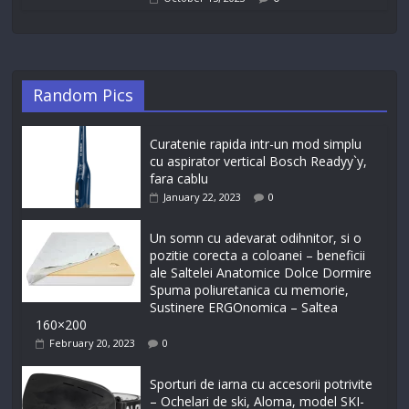
Random Pics
Curatenie rapida intr-un mod simplu
cu aspirator vertical Bosch Readyy`y,
fara cablu
January 22, 2023
0
Un somn cu adevarat odihnitor, si o
pozitie corecta a coloanei – beneficii
ale Saltelei Anatomice Dolce Dormire
Spuma poliuretanica cu memorie,
Sustinere ERGOnomica – Saltea
160×200
February 20, 2023
0
Sporturi de iarna cu accesorii potrivite
– Ochelari de ski, Aloma, model SKI-