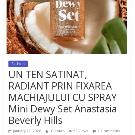
dezvoltat, cu Flexor Fitness-
dispozitiv pentru tonifiere muschi
Fashion
UN TEN SATINAT,
RADIANT PRIN FIXAREA
MACHIAJULUI CU SPRAY
Mini Dewy Set Anastasia
Beverly Hills
January 27, 2026
Colours
52 Views
0 Comments