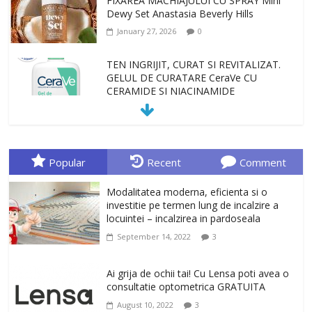
CERAMIDE SI NIACINAMIDE
January 23, 2026
0
Sa gasesti cadoul potrivit este de multe
ori o provocare. Idei inedite, cadouri
originale, le puteti avea la Giftspot.ro,
magazinul de cadouri originale. O
alegere buna, Oglinda de baie cu mărire
și iluminare LED
February 20, 2026
0
Popular
Recent
Comment
Antrenati si tonifiati musculatura pentru
un corp sanatos si armonios dezvoltat,
Modalitatea moderna, eficienta si o
cu Flexor Fitness-dispozitiv pentru
investitie pe termen lung de incalzire a
tonifiere muschi
locuintei – incalzirea in pardoseala
February 10, 2026
0
September 14, 2022
3
Un ten regenerat, fara riduri. Crema
antirid Ivatherm pentru o piele neteda si
Ai grija de ochii tai! Cu Lensa poti avea o
elastica.
consultatie optometrica GRATUITA
February 6, 2026
0
August 10, 2022
3