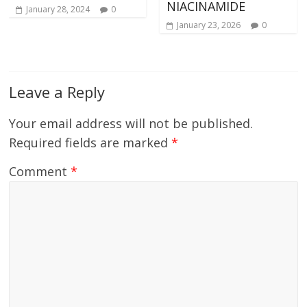
cu a
NIACINAMIDE
nuary 28, 2024
0
sma
January 23, 2026
0
cop
Sep
Leave a Reply
Your email address will not be published.
Required fields are marked
*
Comment
*