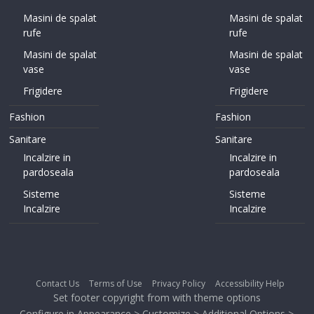
Masini de spalat
Masini de spalat
rufe
rufe
Masini de spalat
Masini de spalat
vase
vase
Frigidere
Frigidere
Fashion
Fashion
Sanitare
Sanitare
Incalzire in
Incalzire in
pardoseala
pardoseala
Sisteme
Sisteme
Incalzire
Incalzire
Contact Us
Terms of Use
Privacy Policy
Accessibility Help
Set footer copyright from with theme options
Configure in Appearance > Customize > Additional Options >