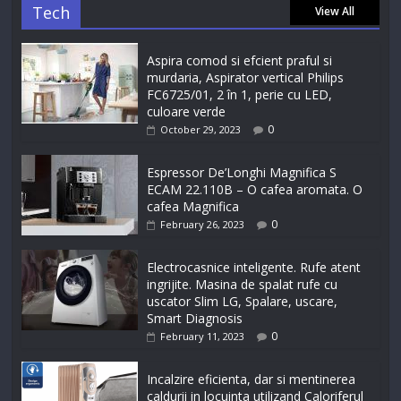
Tech
View All
Aspira comod si efcient praful si
murdaria, Aspirator vertical Philips
FC6725/01, 2 în 1, perie cu LED,
culoare verde
0
October 29, 2023
Espressor De’Longhi Magnifica S
ECAM 22.110B – O cafea aromata. O
cafea Magnifica
0
February 26, 2023
Electrocasnice inteligente. Rufe atent
ingrijite. Masina de spalat rufe cu
uscator Slim LG, Spalare, uscare,
Smart Diagnosis
0
February 11, 2023
Incalzire eficienta, dar si mentinerea
caldurii in locuinta utilizand Caloriferul