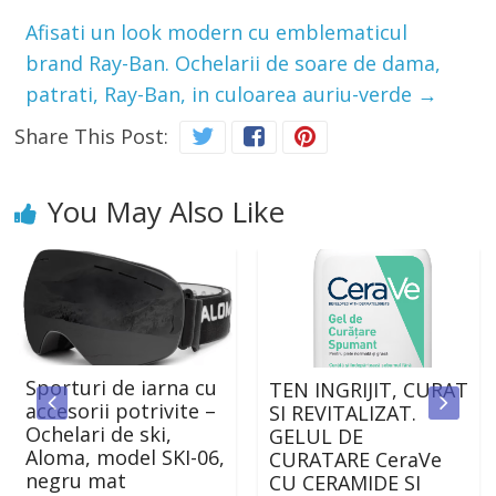
Afisati un look modern cu emblematicul
brand Ray-Ban. Ochelarii de soare de dama,
patrati, Ray-Ban, in culoarea auriu-verde
→
Share This Post:
You May Also Like
rturi de iarna cu
Il p
TEN INGRIJIT, CURAT
esorii potrivite –
in g
SI REVITALIZAT.
elari de ski,
loca
GELUL DE
ma, model SKI-06,
atat
CURATARE CeraVe
gru mat
inte
CU CERAMIDE SI