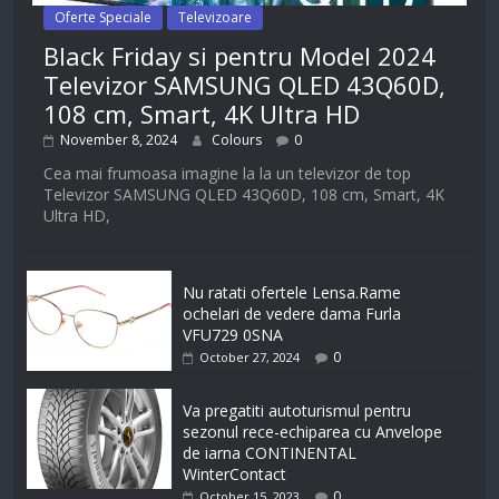
Oferte Speciale
Televizoare
Black Friday si pentru Model 2024
Televizor SAMSUNG QLED 43Q60D,
108 cm, Smart, 4K Ultra HD
November 8, 2024
Colours
0
Cea mai frumoasa imagine la la un televizor de top
Televizor SAMSUNG QLED 43Q60D, 108 cm, Smart, 4K
Ultra HD,
Nu ratati ofertele Lensa.Rame
ochelari de vedere dama Furla
VFU729 0SNA
0
October 27, 2024
Va pregatiti autoturismul pentru
sezonul rece-echiparea cu Anvelope
de iarna CONTINENTAL
WinterContact
0
October 15, 2023