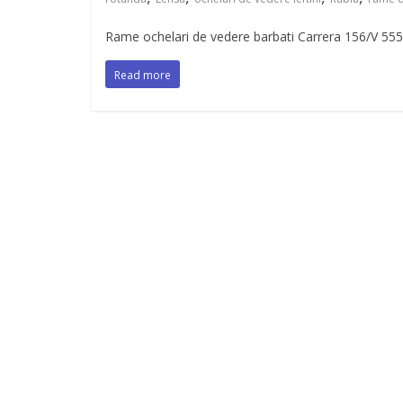
Rame ochelari de vedere barbati Carrera 156/V 555 
Read more