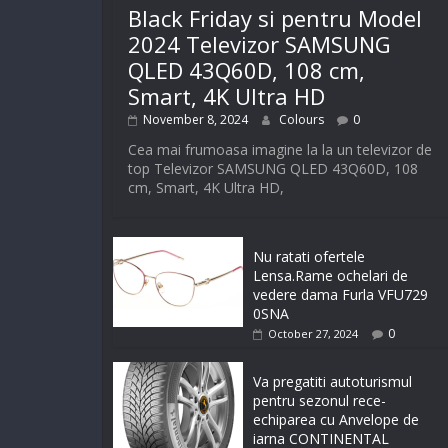
Black Friday si pentru Model
2024 Televizor SAMSUNG
QLED 43Q60D, 108 cm,
Smart, 4K Ultra HD
November 8, 2024
Colours
0
Cea mai frumoasa imagine la la un televizor de
top Televizor SAMSUNG QLED 43Q60D, 108
cm, Smart, 4K Ultra HD,
Nu ratati ofertele
Lensa.Rame ochelari de
vedere dama Furla VFU729
0SNA
0
October 27, 2024
Va pregatiti autoturismul
pentru sezonul rece-
echiparea cu Anvelope de
iarna CONTINENTAL