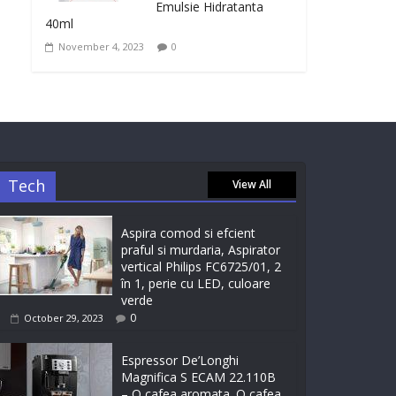
Emulsie Hidratanta
40ml
November 4, 2023
0
Tech
View All
Aspira comod si efcient
praful si murdaria, Aspirator
vertical Philips FC6725/01, 2
în 1, perie cu LED, culoare
verde
0
October 29, 2023
Espressor De’Longhi
Magnifica S ECAM 22.110B
– O cafea aromata. O cafea