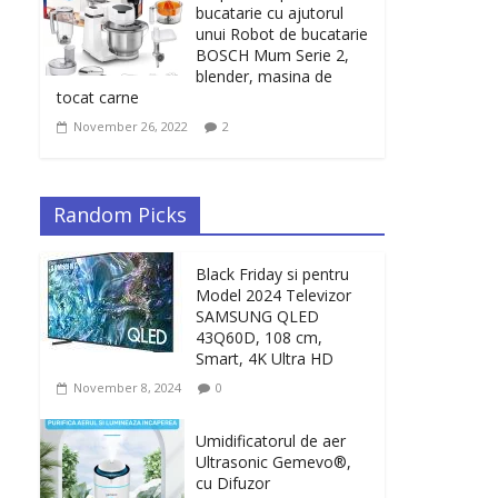
bucatarie cu ajutorul
unui Robot de bucatarie
BOSCH Mum Serie 2,
blender, masina de
tocat carne
November 26, 2022
2
Random Picks
Black Friday si pentru
Model 2024 Televizor
SAMSUNG QLED
43Q60D, 108 cm,
Smart, 4K Ultra HD
November 8, 2024
0
Umidificatorul de aer
Ultrasonic Gemevo®,
cu Difuzor