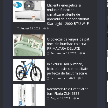
Eficienta energetica si
multiple functii de
climatizare oferite de
aparatul de aer conditionat
Star-Light 12000 BTU Wi-Fi
August 25, 2022
0
O colectie de lenjerii de pat,
fine, din bumbac-colectia
PRIMAVARA DELUXE
September 11, 2023
0
In excursii sau plimbari,
bicicleta este o modalitate
perfecta de facut miscare
September 3, 2023
0
Racoreste-te cu Ventilator
turn Floria ZLN-3833
August 11, 2022
0