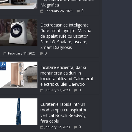
Magnifica
0
February 26, 2023
Electrocasnice inteligente.
Rufe atent ingrijite. Masina
de spalat rufe cu uscator
Slim LG, Spalare, uscare,
Smart Diagnosis
0
February 11, 2023
Incalzire eficienta, dar si
mentinerea caldurii in
locuinta utilizand Caloriferul
electric cu ulei Daewoo
0
January 27, 2023
Curatenie rapida intr-un
mod simplu cu aspirator
vertical Bosch Readyy`y,
fara cablu
0
January 22, 2023