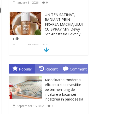
January 31, 2026
0
UN TEN SATINAT,
RADIANT PRIN
FIXAREA MACHIAJULUI
CU SPRAY Mini Dewy
Set Anastasia Beverly
Hills
January 27, 2026
0
TEN INGRIJIT, CURAT
SI REVITALIZAT. GELUL
DE CURATARE CeraVe
Popular
Recent
Comment
CU CERAMIDE SI
NIACINAMIDE
Modalitatea moderna,
January 23, 2026
0
eficienta si o investitie
pe termen lung de
incalzire a locuintei –
Sa gasesti cadoul
incalzirea in pardoseala
potrivit este de multe
ori o provocare. Idei
September 14, 2022
3
inedite, cadouri