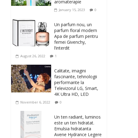
aromaterapie
January 15, 2023
0
Un parfum nou, un
parfum floral modern
Apa de parfum pentru
femei Givenchy,
l’interdit
August 26, 2022
1
Calitate, imagini
fascinante, tehnologii
performante la
Televizorul LG, Smart,
4K Ultra HD, LED
November 6, 2022
0
Un ten radiant, luminos
este un ten hidratat.
Emulsia hidratanta
Avene Hydrance Legere