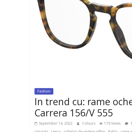
dispozitiv pentru tonifiere muschi
Fashion
In trend cu: rame oche
Carrera 156/V 555
September 14, 2022
Colours
179 Views
1
,
,
,
,
rotunda
Lensa
ochelari de vedere ieftini
Rabla
rame d