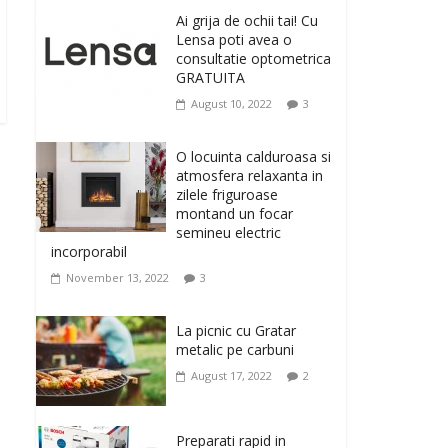
originale, le puteti avea
Ai grija de ochii tai! Cu
la Giftspot.ro, magazinul de cadouri
Lensa poti avea o
originale. O alegere buna, Oglinda de baie
consultatie optometrica
cu mărire și iluminare LED
GRATUITA
February 20, 2026
0
August 10, 2022
3
Antrenati si tonifiati
musculatura pentru un
O locuinta calduroasa si
corp sanatos si
atmosfera relaxanta in
armonios dezvoltat, cu
zilele friguroase
Flexor Fitness-dispozitiv
montand un focar
pentru tonifiere muschi
semineu electric
incorporabil
February 10, 2026
0
November 13, 2022
3
Un ten regenerat, fara
riduri. Crema antirid
La picnic cu Gratar
Ivatherm pentru o piele
metalic pe carbuni
neteda si elastica.
August 17, 2022
2
February 6, 2026
0
Preparati rapid in