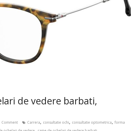
lari de vedere barbati,
,
,
,
 Comment
Carrera
consultatie ochi
consultatie optometrica
forma
,
e ochelari de vedere
rame de ochelari de vedere barbati