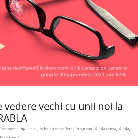
 vedere vechi cu unii noi la
 RABLA
,
,
,
,
 Comment
Lensa
ochelari de vedere
Programul Rabla Lensa
Rabla
here Lensa