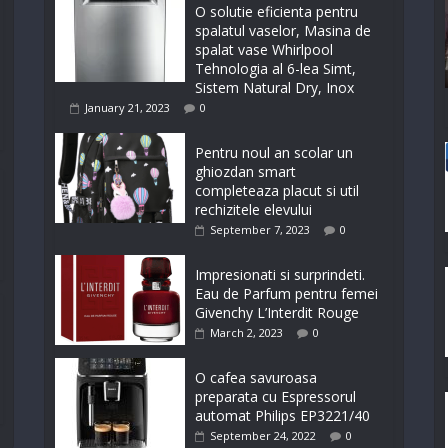
O solutie eficienta pentru
spalatul vaselor, Masina de
spalat vase Whirlpool
Tehnologia al 6-lea Simt,
Sistem Natural Dry, Inox
January 21, 2023
0
Pentru noul an scolar un
ghiozdan smart
completeaza placut si util
rechizitele elevului
September 7, 2023
0
Impresionati si surprindeti.
Eau de Parfum pentru femei
Givenchy L’Interdit Rouge
March 2, 2023
0
O cafea savuroasa
preparata cu Espressorul
automat Philips EP3221/40
September 24, 2022
0