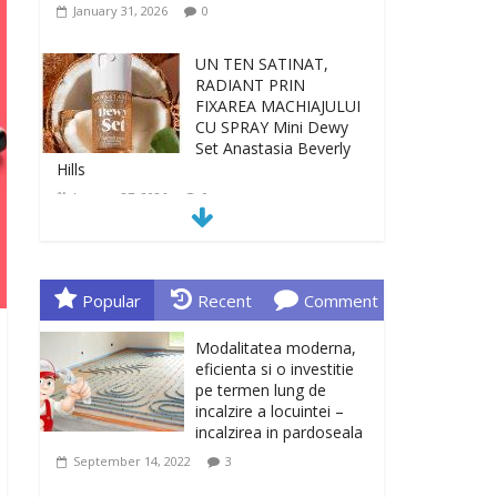
January 31, 2026
0
UN TEN SATINAT,
RADIANT PRIN
FIXAREA MACHIAJULUI
CU SPRAY Mini Dewy
Set Anastasia Beverly
Hills
January 27, 2026
0
TEN INGRIJIT, CURAT
SI REVITALIZAT. GELUL
DE CURATARE CeraVe
Popular
Recent
Comment
CU CERAMIDE SI
NIACINAMIDE
Modalitatea moderna,
January 23, 2026
0
eficienta si o investitie
pe termen lung de
incalzire a locuintei –
Sa gasesti cadoul
incalzirea in pardoseala
potrivit este de multe
ori o provocare. Idei
September 14, 2022
3
inedite, cadouri