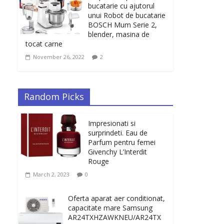
bucatarie cu ajutorul
unui Robot de bucatarie
BOSCH Mum Serie 2,
blender, masina de
tocat carne
November 26, 2022
2
Random Picks
Impresionati si
surprindeti. Eau de
Parfum pentru femei
Givenchy L’Interdit
Rouge
March 2, 2023
0
Oferta aparat aer conditionat,
capacitate mare Samsung
AR24TXHZAWKNEU/AR24TX