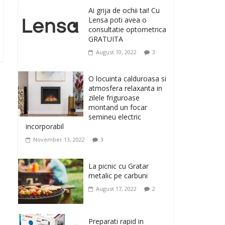
originale, le puteti avea
Ai grija de ochii tai! Cu
la Giftspot.ro, magazinul de cadouri
Lensa poti avea o
originale. O alegere buna, Oglinda de baie
consultatie optometrica
cu mărire și iluminare LED
GRATUITA
February 20, 2026
0
August 10, 2022
3
Antrenati si tonifiati
musculatura pentru un
O locuinta calduroasa si
corp sanatos si
atmosfera relaxanta in
armonios dezvoltat, cu
zilele friguroase
Flexor Fitness-dispozitiv
montand un focar
pentru tonifiere muschi
semineu electric
incorporabil
February 10, 2026
0
November 13, 2022
3
Un ten regenerat, fara
riduri. Crema antirid
La picnic cu Gratar
Ivatherm pentru o piele
metalic pe carbuni
neteda si elastica.
August 17, 2022
2
February 6, 2026
0
Preparati rapid in