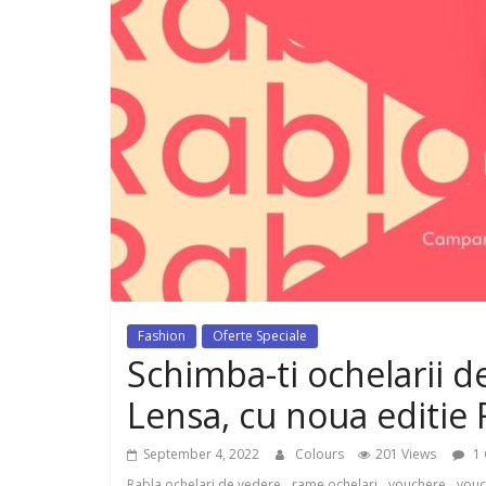
dispozitiv pentru tonifiere muschi
Fashion
Oferte Speciale
Schimba-ti ochelarii de
Lensa, cu noua editie
September 4, 2022
Colours
201 Views
1
,
,
,
Rabla ochelari de vedere
rame ochelari
vouchere
vouc