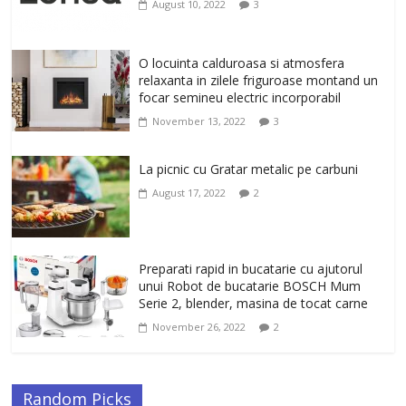
August 10, 2022
3
February 10, 2026
0
Un ten regenerat, fara riduri. Crema
O locuinta calduroasa si atmosfera
antirid Ivatherm pentru o piele neteda si
relaxanta in zilele friguroase montand un
elastica.
focar semineu electric incorporabil
February 6, 2026
0
November 13, 2022
3
La picnic cu Gratar metalic pe carbuni
August 17, 2022
2
Preparati rapid in bucatarie cu ajutorul
unui Robot de bucatarie BOSCH Mum
Serie 2, blender, masina de tocat carne
November 26, 2022
2
Random Picks