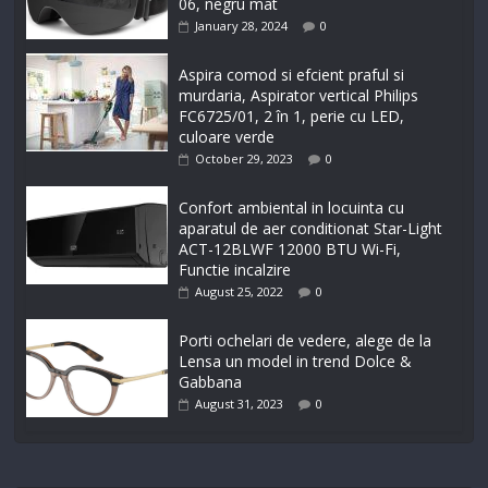
06, negru mat
January 28, 2024
0
Aspira comod si efcient praful si
murdaria, Aspirator vertical Philips
FC6725/01, 2 în 1, perie cu LED,
culoare verde
October 29, 2023
0
Confort ambiental in locuinta cu
aparatul de aer conditionat Star-Light
ACT-12BLWF 12000 BTU Wi-Fi,
Functie incalzire
August 25, 2022
0
Porti ochelari de vedere, alege de la
Lensa un model in trend Dolce &
Gabbana
August 31, 2023
0