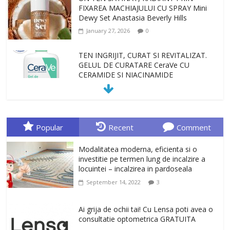
FIXAREA MACHIAJULUI CU SPRAY Mini
Dewy Set Anastasia Beverly Hills
January 27, 2026
0
TEN INGRIJIT, CURAT SI REVITALIZAT.
GELUL DE CURATARE CeraVe CU
CERAMIDE SI NIACINAMIDE
January 23, 2026
0
Sa gasesti cadoul potrivit este de multe
ori o provocare. Idei inedite, cadouri
Popular
Recent
Comment
originale, le puteti avea la Giftspot.ro,
magazinul de cadouri originale. O
Modalitatea moderna, eficienta si o
alegere buna, Oglinda de baie cu mărire
investitie pe termen lung de incalzire a
și iluminare LED
locuintei – incalzirea in pardoseala
February 20, 2026
0
September 14, 2022
3
Antrenati si tonifiati musculatura pentru
un corp sanatos si armonios dezvoltat,
Ai grija de ochii tai! Cu Lensa poti avea o
cu Flexor Fitness-dispozitiv pentru
consultatie optometrica GRATUITA
tonifiere muschi