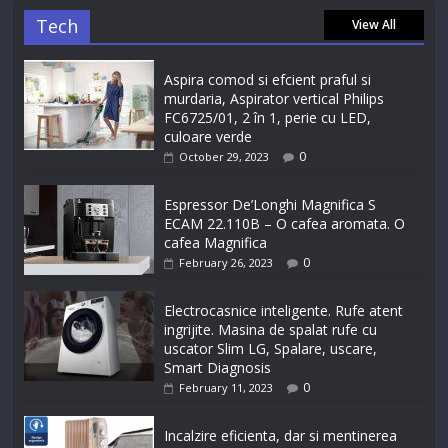
Tech
View All
Aspira comod si efcient praful si
murdaria, Aspirator vertical Philips
FC6725/01, 2 în 1, perie cu LED,
culoare verde
0
October 29, 2023
Espressor De’Longhi Magnifica S
ECAM 22.110B – O cafea aromata. O
cafea Magnifica
0
February 26, 2023
Electrocasnice inteligente. Rufe atent
ingrijite. Masina de spalat rufe cu
uscator Slim LG, Spalare, uscare,
Smart Diagnosis
0
February 11, 2023
Incalzire eficienta, dar si mentinerea