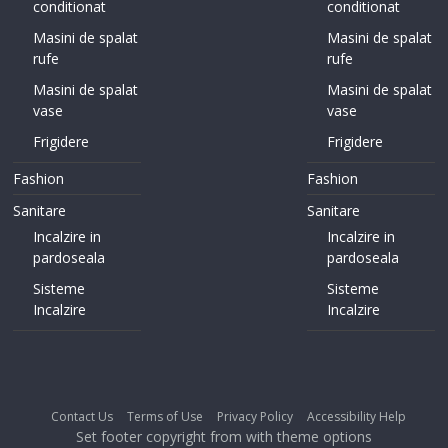
conditionat
conditionat
Masini de spalat
Masini de spalat
rufe
rufe
Masini de spalat
Masini de spalat
vase
vase
Frigidere
Frigidere
Fashion
Fashion
Sanitare
Sanitare
Incalzire in
Incalzire in
pardoseala
pardoseala
Sisteme
Sisteme
Incalzire
Incalzire
Contact Us
Terms of Use
Privacy Policy
Accessibility Help
Set footer copyright from with theme options