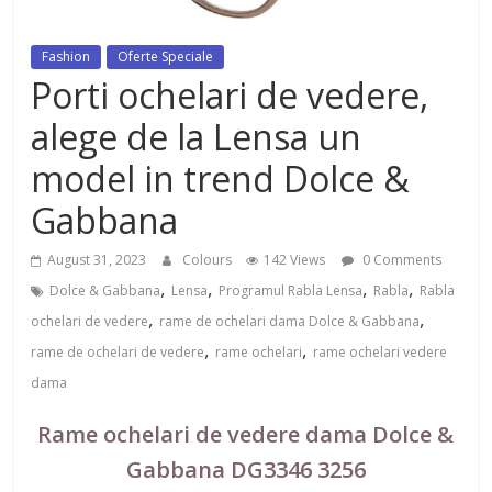
dezvoltat, cu Flexor Fitness-
dispozitiv pentru tonifiere muschi
Fashion
Oferte Speciale
Porti ochelari de vedere,
alege de la Lensa un
model in trend Dolce &
Gabbana
August 31, 2023
Colours
142 Views
0 Comments
,
,
,
,
Dolce & Gabbana
Lensa
Programul Rabla Lensa
Rabla
Rabla
,
,
ochelari de vedere
rame de ochelari dama Dolce & Gabbana
,
,
rame de ochelari de vedere
rame ochelari
rame ochelari vedere
dama
Rame ochelari de vedere dama Dolce &
Gabbana DG3346 3256