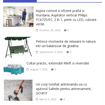
Aspira comod si efcient praful si
murdaria, Aspirator vertical Philips
FC6725/01, 2 în 1, perie cu LED, culoare
verde
October 29, 2023
0
Petrece momente de relaxare in natura
intr-un balansoar de gradina
September 3, 2023
0
Coltar practic, extensibil Rileft si reversibil
August 7, 2022
0
Un corp tonifiat antrenandu-va cu
ajutorul Saltelei pentru antrenament,
GO4FIT
March 5, 2023
0