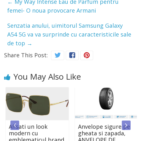
←
My Way Intense Eau de Parfum pentru
femei- O noua provocare Armani
Senzatia anului, uimitorul Samsung Galaxy
A54 5G va va surprinde cu caracteristicile sale
de top
→
Share This Post:
You May Also Like
Afisati un look
Anvelope sigure pe
modern cu
gheata si zapada,
emblematicul brand
ANVELOPE DE