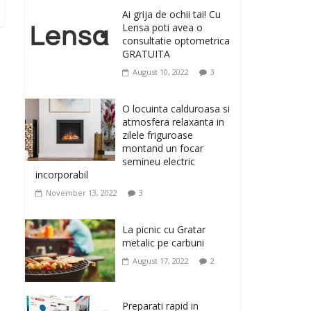
originale, le puteti avea
Ai grija de ochii tai! Cu
la Giftspot.ro, magazinul de cadouri
Lensa poti avea o
originale. O alegere buna, Oglinda de baie
consultatie optometrica
cu mărire și iluminare LED
GRATUITA
February 20, 2026
0
August 10, 2022
3
Antrenati si tonifiati
musculatura pentru un
O locuinta calduroasa si
corp sanatos si
atmosfera relaxanta in
armonios dezvoltat, cu
zilele friguroase
Flexor Fitness-dispozitiv
montand un focar
pentru tonifiere muschi
semineu electric
incorporabil
February 10, 2026
0
November 13, 2022
3
Un ten regenerat, fara
riduri. Crema antirid
La picnic cu Gratar
Ivatherm pentru o piele
metalic pe carbuni
neteda si elastica.
August 17, 2022
2
February 6, 2026
0
Preparati rapid in