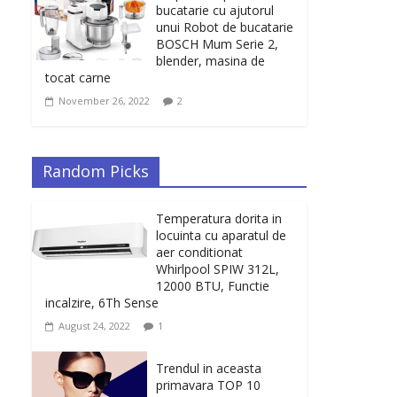
bucatarie cu ajutorul
unui Robot de bucatarie
BOSCH Mum Serie 2,
blender, masina de
tocat carne
November 26, 2022
2
Random Picks
Temperatura dorita in
locuinta cu aparatul de
aer conditionat
Whirlpool SPIW 312L,
12000 BTU, Functie
incalzire, 6Th Sense
August 24, 2022
1
Trendul in aceasta
primavara TOP 10