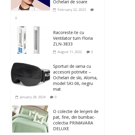
Ochelari de soare
February 22, 2023
0
Racoreste-te cu
Ventilator turn Floria
ZLN-3833
August 11, 2022
0
Sporturi de iarna cu
accesorii potrivite –
Ochelari de ski, Aloma,
model SKI-06, negru
mat
January 28, 2024
0
O colectie de lenjerii de
pat, fine, din bumbac-
colectia PRIMAVARA
DELUXE