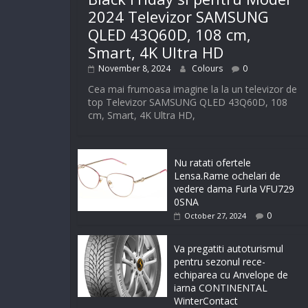
2024 Televizor SAMSUNG
QLED 43Q60D, 108 cm,
Smart, 4K Ultra HD
November 8, 2024
Colours
0
Cea mai frumoasa imagine la la un televizor de
top Televizor SAMSUNG QLED 43Q60D, 108
cm, Smart, 4K Ultra HD,
Nu ratati ofertele
Lensa.Rame ochelari de
vedere dama Furla VFU729
0SNA
0
October 27, 2024
Va pregatiti autoturismul
pentru sezonul rece-
echiparea cu Anvelope de
iarna CONTINENTAL
WinterContact