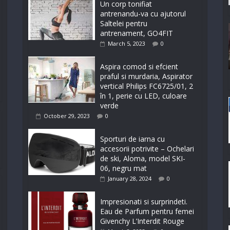
Un corp tonifiat
antrenandu-va cu ajutorul
Saltelei pentru
antrenament, GO4FIT
March 5, 2023
0
Aspira comod si efcient
praful si murdaria, Aspirator
vertical Philips FC6725/01, 2
în 1, perie cu LED, culoare
verde
October 29, 2023
0
Sporturi de iarna cu
accesorii potrivite – Ochelari
de ski, Aloma, model SKI-
06, negru mat
January 28, 2024
0
Impresionati si surprindeti.
Eau de Parfum pentru femei
Givenchy L’Interdit Rouge