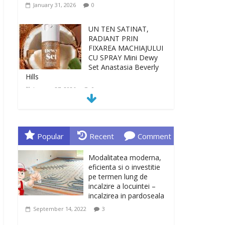
January 31, 2026
0
UN TEN SATINAT,
RADIANT PRIN
FIXAREA MACHIAJULUI
CU SPRAY Mini Dewy
Set Anastasia Beverly
Hills
January 27, 2026
0
TEN INGRIJIT, CURAT
SI REVITALIZAT. GELUL
DE CURATARE CeraVe
Popular
Recent
Comment
CU CERAMIDE SI
NIACINAMIDE
Modalitatea moderna,
January 23, 2026
0
eficienta si o investitie
pe termen lung de
incalzire a locuintei –
Sa gasesti cadoul
incalzirea in pardoseala
potrivit este de multe
ori o provocare. Idei
September 14, 2022
3
inedite, cadouri