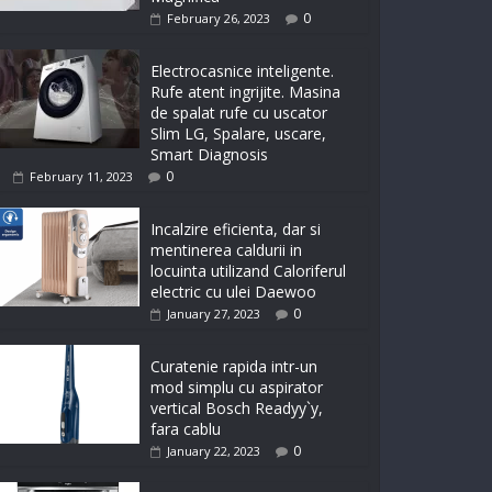
0
February 26, 2023
Electrocasnice inteligente.
Rufe atent ingrijite. Masina
de spalat rufe cu uscator
Slim LG, Spalare, uscare,
Smart Diagnosis
0
February 11, 2023
Incalzire eficienta, dar si
mentinerea caldurii in
locuinta utilizand Caloriferul
electric cu ulei Daewoo
0
January 27, 2023
Curatenie rapida intr-un
mod simplu cu aspirator
vertical Bosch Readyy`y,
fara cablu
0
January 22, 2023