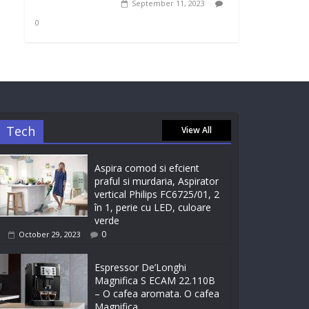
September 11, 2023
0
Tech
View All
Aspira comod si efcient
praful si murdaria, Aspirator
vertical Philips FC6725/01, 2
în 1, perie cu LED, culoare
verde
0
October 29, 2023
Espressor De’Longhi
Magnifica S ECAM 22.110B
– O cafea aromata. O cafea
Magnifica