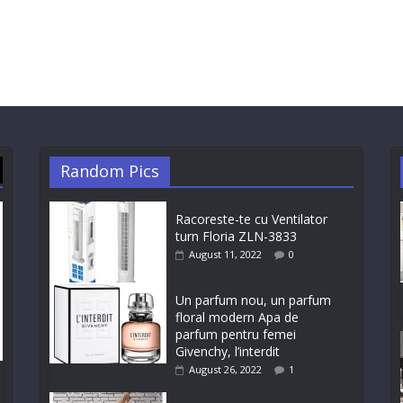
Random Pics
Racoreste-te cu Ventilator
turn Floria ZLN-3833
August 11, 2022
0
Un parfum nou, un parfum
floral modern Apa de
parfum pentru femei
Givenchy, l’interdit
August 26, 2022
1