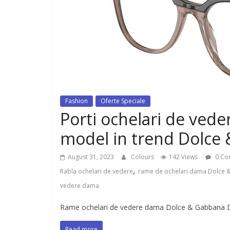
dispozitiv pentru tonifiere muschi
Fashion
Oferte Speciale
Porti ochelari de vede
model in trend Dolce
August 31, 2023
Colours
142 Views
0 Co
,
Rabla ochelari de vedere
rame de ochelari dama Dolce
vedere dama
Rame ochelari de vedere dama Dolce & Gabbana D
Read more