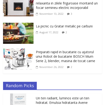
dama, patrati, Ray-Ban, in culoarea
relaxanta in zilele friguroase montand un
auriu-verde
focar semineu electric incorporabil
January 31, 2026
0
November 13, 2022
3
La picnic cu Gratar metalic pe carbuni
August 17, 2022
2
Preparati rapid in bucatarie cu ajutorul
unui Robot de bucatarie BOSCH Mum
Serie 2, blender, masina de tocat carne
November 26, 2022
2
Random Picks
Un ten radiant, luminos este un ten
hidratat. Emulsia hidratanta Avene