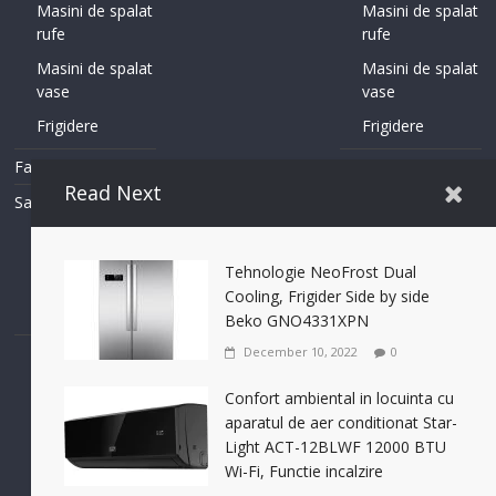
Masini de spalat
Masini de spalat
rufe
rufe
Masini de spalat
Masini de spalat
vase
vase
Frigidere
Frigidere
Fashion
Fashion
Read Next
Sanitare
Sanitare
Incalzire in
Incalzire in
pardoseala
pardoseala
Tehnologie NeoFrost Dual
Sisteme
Sisteme
Cooling, Frigider Side by side
Incalzire
Incalzire
Beko GNO4331XPN
December 10, 2022
0
Confort ambiental in locuinta cu
aparatul de aer conditionat Star-
Contact Us
Terms of Use
Privacy Policy
Accessibility Help
Light ACT-12BLWF 12000 BTU
Set footer copyright from with theme options
Wi-Fi, Functie incalzire
Configure in Appearance > Customize > Additional Options >