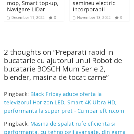
top-up,
semineu electric
12000 BTU Wi
Dar
incorporabil
Functie incalz
022
0
November 13, 2022
3
August 25, 2022
2 thoughts on “
Preparati rapid in
bucatarie cu ajutorul unui Robot de
bucatarie BOSCH Mum Serie 2,
blender, masina de tocat carne
”
Pingback:
Black Friday aduce oferta la
televizorul Horizon LED, Smart 4K Ultra HD,
performanta la super pret - CumparIeftin.com
Pingback:
Masina de spalat rufe eficienta si
performanta, cu tehnologii avansate, din gama