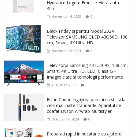
Hydrance Legere Emulsie Hidratanta
40ml
November 4, 2023
0
Black Friday si pentru Model 2024
Televizor SAMSUNG QLED 43Q60D, 108
cm, Smart, 4K Ultra HD
November 8, 2024
0
Televizorul Samsung 43TU7092, 108 cm,
Smart, 4K Ultra HD, LED, Clasa G –
Imagini clare si tehnologii performante
August 12, 2022
0
Editie Cadou.Ingrijirea parului cu stil si la
cele mai inalte standarde. Aparatul de
coafat Dyson Airwrap Multistyler
October 19, 2024
0
Preparati rapid in bucatarie cu ajutorul