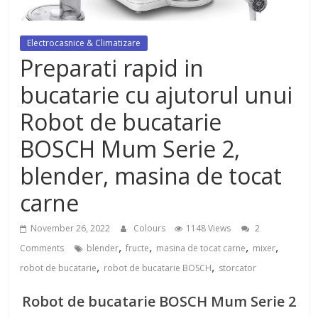
antirid Ivatherm pentru o piele
neteda si elastica.
Electrocasnice & Climatizare
Preparati rapid in
bucatarie cu ajutorul unui
Robot de bucatarie
BOSCH Mum Serie 2,
blender, masina de tocat
carne
November 26, 2022
Colours
1148 Views
2
,
,
,
,
Comments
blender
fructe
masina de tocat carne
mixer
,
,
robot de bucatarie
robot de bucatarie BOSCH
storcator
Robot de bucatarie BOSCH Mum Serie 2