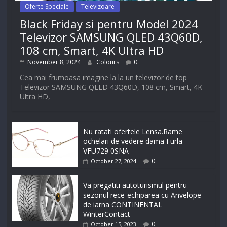
Oferte Speciale
Televizoare
Black Friday si pentru Model 2024
Televizor SAMSUNG QLED 43Q60D,
108 cm, Smart, 4K Ultra HD
November 8, 2024
Colours
0
Cea mai frumoasa imagine la la un televizor de top
Televizor SAMSUNG QLED 43Q60D, 108 cm, Smart, 4K
Ultra HD,
Nu ratati ofertele Lensa.Rame
ochelari de vedere dama Furla
VFU729 0SNA
0
October 27, 2024
Va pregatiti autoturismul pentru
sezonul rece-echiparea cu Anvelope
de iarna CONTINENTAL
WinterContact
0
October 15, 2023