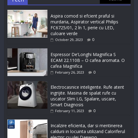
Aspira comod si efcient praful si
murdaria, Aspirator vertical Philips
FC6725/01, 2 în 1, perie cu LED,
culoare verde
0
October 29, 2023
Espressor De’Longhi Magnifica S
ECAM 22.110B – O cafea aromata. O
cafea Magnifica
0
February 26, 2023
Electrocasnice inteligente. Rufe atent
ingrijite. Masina de spalat rufe cu
uscator Slim LG, Spalare, uscare,
Smart Diagnosis
0
February 11, 2023
Incalzire eficienta, dar si mentinerea
caldurii in locuinta utilizand Caloriferul
electric cu ulei Daewoo