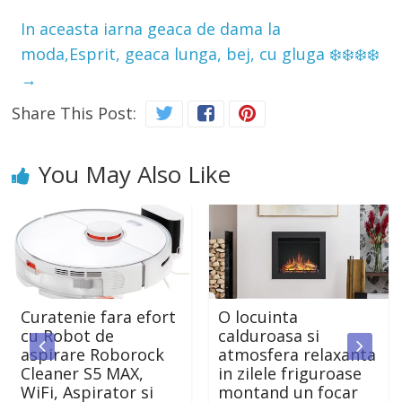
In aceasta iarna geaca de dama la
moda,Esprit, geaca lunga, bej, cu gluga ❄️❄️❄️❄️
→
Share This Post:
You May Also Like
ra efort
O locuinta
Confort ambi
calduroasa si
in locuinta cu
borock
atmosfera relaxanta
aparatul de a
AX,
in zilele friguroase
conditionat S
or si
montand un focar
Light ACT-1