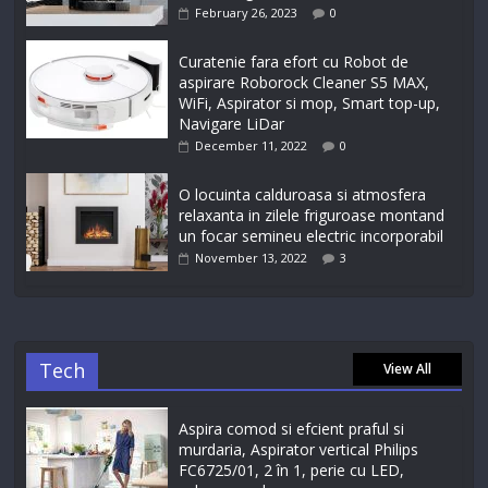
February 26, 2023
0
Curatenie fara efort cu Robot de
aspirare Roborock Cleaner S5 MAX,
WiFi, Aspirator si mop, Smart top-up,
Navigare LiDar
December 11, 2022
0
O locuinta calduroasa si atmosfera
relaxanta in zilele friguroase montand
un focar semineu electric incorporabil
November 13, 2022
3
Tech
View All
Aspira comod si efcient praful si
murdaria, Aspirator vertical Philips
FC6725/01, 2 în 1, perie cu LED,