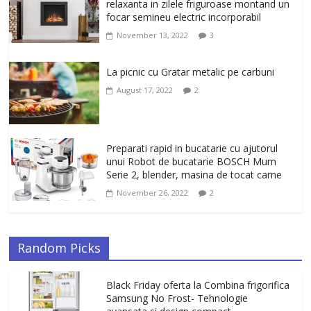
antirid Ivatherm pentru o piele neteda si
relaxanta in zilele friguroase montand un
elastica.
focar semineu electric incorporabil
February 6, 2026
0
November 13, 2022
3
La picnic cu Gratar metalic pe carbuni
August 17, 2022
2
Preparati rapid in bucatarie cu ajutorul
unui Robot de bucatarie BOSCH Mum
Serie 2, blender, masina de tocat carne
November 26, 2022
2
Random Picks
Black Friday oferta la Combina frigorifica
Samsung No Frost- Tehnologie