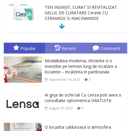
TEN INGRIJIT, CURAT SI REVITALIZAT.
GELUL DE CURATARE CeraVe CU
CERAMIDE SI NIACINAMIDE
January 23, 2026
0
Sa gasesti cadoul potrivit este de multe
ori o provocare. Idei inedite, cadouri
Popular
Recent
Comment
originale, le puteti avea la Giftspot.ro,
magazinul de cadouri originale. O
Modalitatea moderna, eficienta si o
alegere buna, Oglinda de baie cu mărire
investitie pe termen lung de incalzire a
și iluminare LED
locuintei – incalzirea in pardoseala
February 20, 2026
0
September 14, 2022
3
Antrenati si tonifiati musculatura pentru
un corp sanatos si armonios dezvoltat,
Ai grija de ochii tai! Cu Lensa poti avea o
cu Flexor Fitness-dispozitiv pentru
consultatie optometrica GRATUITA
tonifiere muschi
August 10, 2022
3
February 10, 2026
0
Un ten regenerat, fara riduri. Crema
O locuinta calduroasa si atmosfera