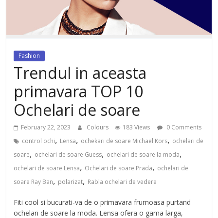
dezvoltat, cu Flexor Fitness-
dispozitiv pentru tonifiere muschi
Fashion
Trendul in aceasta
primavara TOP 10
Ochelari de soare
February 22, 2023
Colours
183 Views
0 Comments
,
,
,
control ochi
Lensa
ochekari de soare Michael Kors
ochelari de
,
,
,
soare
ochelari de soare Guess
ochelari de soare la moda
,
,
ochelari de soare Lensa
Ochelari de soare Prada
ochelari de
,
,
soare Ray Ban
polarizat
Rabla ochelari de vedere
Fiti cool si bucurati-va de o primavara frumoasa purtand
ochelari de soare la moda. Lensa ofera o gama larga,