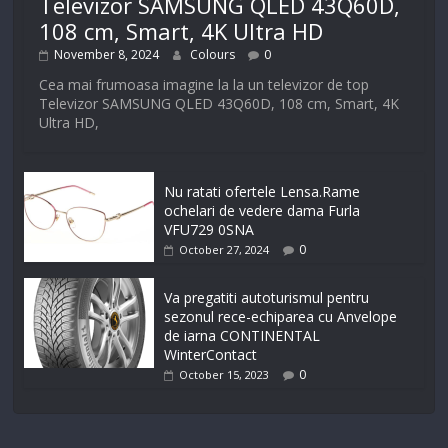
Televizor SAMSUNG QLED 43Q60D,
108 cm, Smart, 4K Ultra HD
November 8, 2024
Colours
0
Cea mai frumoasa imagine la la un televizor de top
Televizor SAMSUNG QLED 43Q60D, 108 cm, Smart, 4K
Ultra HD,
Nu ratati ofertele Lensa.Rame
ochelari de vedere dama Furla
VFU729 0SNA
0
October 27, 2024
Va pregatiti autoturismul pentru
sezonul rece-echiparea cu Anvelope
de iarna CONTINENTAL
WinterContact
0
October 15, 2023