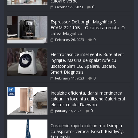
culoare verde
0
October 29, 2023
Espressor De’Longhi Magnifica S
ECAM 22.110B – O cafea aromata. O
cafea Magnifica
0
February 26, 2023
Electrocasnice inteligente. Rufe atent
ingrijite. Masina de spalat rufe cu
uscator Slim LG, Spalare, uscare,
Smart Diagnosis
0
February 11, 2023
Incalzire eficienta, dar si mentinerea
caldurii in locuinta utilizand Caloriferul
electric cu ulei Daewoo
0
January 27, 2023
Curatenie rapida intr-un mod simplu
cu aspirator vertical Bosch Readyy`y,
fara cablu