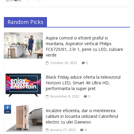
Random Picks
Aspira comod si efcient praful si
murdaria, Aspirator vertical Philips
FC6725/01, 2 în 1, perie cu LED, culoare
verde
October 29, 2023
0
Black Friday aduce oferta la televizorul
Horizon LED, Smart 4K Ultra HD,
performanta la super pret
November 8, 2022
0
Incalzire eficienta, dar si mentinerea
caldurii in locuinta utilizand Caloriferul
electric cu ulei Daewoo
January 27, 2023
0