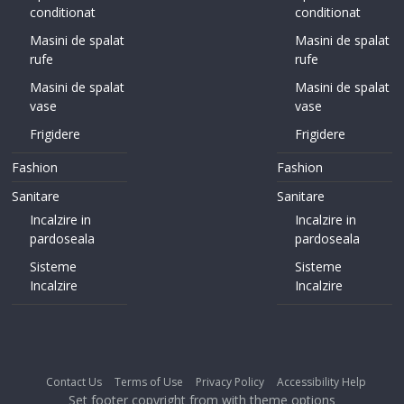
conditionat
conditionat
Masini de spalat
Masini de spalat
rufe
rufe
Masini de spalat
Masini de spalat
vase
vase
Frigidere
Frigidere
Fashion
Fashion
Sanitare
Sanitare
Incalzire in
Incalzire in
pardoseala
pardoseala
Sisteme
Sisteme
Incalzire
Incalzire
Contact Us
Terms of Use
Privacy Policy
Accessibility Help
Set footer copyright from with theme options