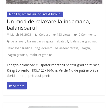
Mobilier, Amenajari locuinta & birouri
Un mod de relaxare la indemana,
balansoarul
March 16, 2023
Colours
153 Views
0 Comments
,
,
,
balansoar
balansoar cu spatar rabatabil
balansoar gradina
,
,
,
Balansoar gradina Kring Sorrento
balansoar terasa
leagan
,
leagan gradina
mobilier gradina
Leagan/balansoar cu spatar rabatabil pentru gradina/terasa,
Kring Sorrento, 195x120x164cm, Verde Nu de putine ori va
doriti un timp petrecut pentru
Read more