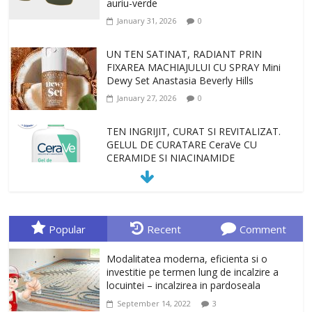
January 27, 2026
0
TEN INGRIJIT, CURAT SI REVITALIZAT.
GELUL DE CURATARE CeraVe CU
CERAMIDE SI NIACINAMIDE
January 23, 2026
0
Sa gasesti cadoul potrivit este de multe
ori o provocare. Idei inedite, cadouri
originale, le puteti avea la Giftspot.ro,
magazinul de cadouri originale. O
alegere buna, Oglinda de baie cu mărire
și iluminare LED
February 20, 2026
0
Popular
Recent
Comment
Antrenati si tonifiati musculatura pentru
un corp sanatos si armonios dezvoltat,
Modalitatea moderna, eficienta si o
cu Flexor Fitness-dispozitiv pentru
investitie pe termen lung de incalzire a
tonifiere muschi
locuintei – incalzirea in pardoseala
February 10, 2026
0
September 14, 2022
3