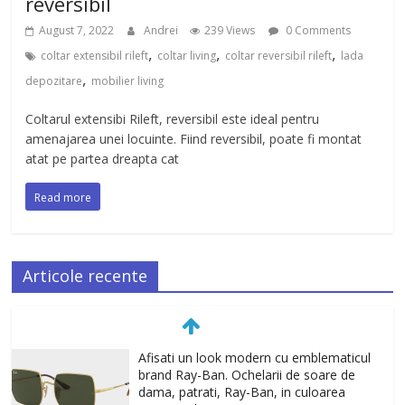
reversibil
August 7, 2022
Andrei
239 Views
0 Comments
,
,
,
coltar extensibil rileft
coltar living
coltar reversibil rileft
lada
,
depozitare
mobilier living
Coltarul extensibi Rileft, reversibil este ideal pentru
amenajarea unei locuinte. Fiind reversibil, poate fi montat
atat pe partea dreapta cat
Read more
Articole recente
UN TEN SATINAT, RADIANT PRIN
FIXAREA MACHIAJULUI CU SPRAY Mini
Dewy Set Anastasia Beverly Hills