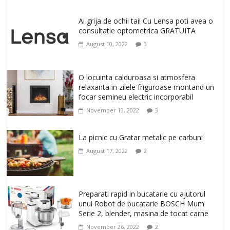
Un ten regenerat, fara riduri. Crema
antirid Ivatherm pentru o piele neteda si
Ai grija de ochii tai! Cu Lensa poti avea o
elastica.
consultatie optometrica GRATUITA
February 6, 2026
0
August 10, 2022
3
Afisati un look modern cu emblematicul
brand Ray-Ban. Ochelarii de soare de
O locuinta calduroasa si atmosfera
dama, patrati, Ray-Ban, in culoarea
relaxanta in zilele friguroase montand un
auriu-verde
focar semineu electric incorporabil
January 31, 2026
0
November 13, 2022
3
La picnic cu Gratar metalic pe carbuni
August 17, 2022
2
Preparati rapid in bucatarie cu ajutorul
unui Robot de bucatarie BOSCH Mum
Serie 2, blender, masina de tocat carne
November 26, 2022
2