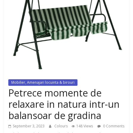
dezvoltat, cu Flexor Fitness-
dispozitiv pentru tonifiere muschi
Mobilier, Amenajari locuinta & birouri
Petrece momente de
relaxare in natura intr-un
balansoar de gradina
September 3, 2023
Colours
148 Views
0 Comments