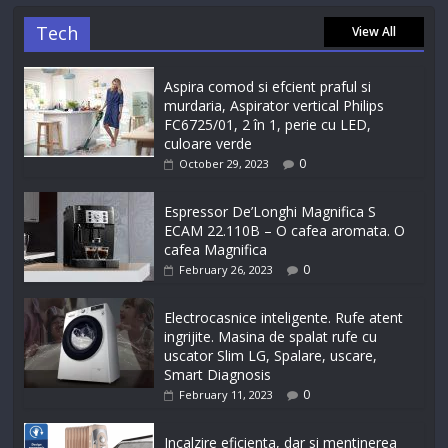
Tech
View All
Aspira comod si efcient praful si
murdaria, Aspirator vertical Philips
FC6725/01, 2 în 1, perie cu LED,
culoare verde
0
October 29, 2023
Espressor De’Longhi Magnifica S
ECAM 22.110B – O cafea aromata. O
cafea Magnifica
0
February 26, 2023
Electrocasnice inteligente. Rufe atent
ingrijite. Masina de spalat rufe cu
uscator Slim LG, Spalare, uscare,
Smart Diagnosis
0
February 11, 2023
Incalzire eficienta, dar si mentinerea