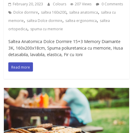
February 20, 2023
Colours
207 Views
0 Comments
,
,
,
Dolce dormire
saltea 160x200
saltea anatomica
saltea cu
,
,
,
memorie
saltea Dolce dormire
saltea ergonomica
saltea
,
ortopedica
spuma cu memorie
Saltea Anatomica Dolce Dormire 15+3 Memory Diamante
3K, 160x200x18cm, Spuma poliuretanica cu memorie, Husa
detasabila, lavabila, elastica, Fir cu Ioni
Read more