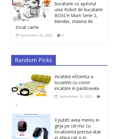
bucatarie cu ajutorul
unui Robot de bucatarie
BOSCH Mum Serie 2,
blender, masina de
tocat carne
November 26, 2022
2
Random Picks
Incalzire eficienta a
locuintei cu covor
incalzire in pardoseala
September 13, 2022
1
Il puteti avea mereu in
grija pe cel mic cu
localizarea precisa atat
in afara cat si in