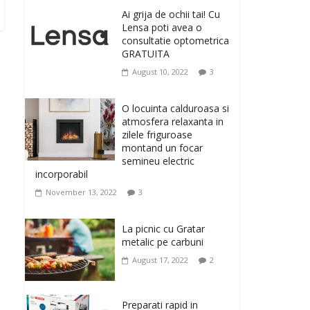
originale, le puteti avea
Ai grija de ochii tai! Cu
la Giftspot.ro, magazinul de cadouri
Lensa poti avea o
originale. O alegere buna, Oglinda de baie
consultatie optometrica
cu mărire și iluminare LED
GRATUITA
February 20, 2026
0
August 10, 2022
3
Antrenati si tonifiati
musculatura pentru un
O locuinta calduroasa si
corp sanatos si
atmosfera relaxanta in
armonios dezvoltat, cu
zilele friguroase
Flexor Fitness-dispozitiv
montand un focar
pentru tonifiere muschi
semineu electric
incorporabil
February 10, 2026
0
November 13, 2022
3
Un ten regenerat, fara
riduri. Crema antirid
La picnic cu Gratar
Ivatherm pentru o piele
metalic pe carbuni
neteda si elastica.
August 17, 2022
2
February 6, 2026
0
Preparati rapid in