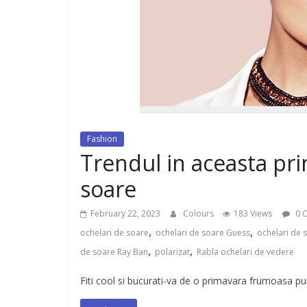
dispozitiv pentru tonifiere muschi
Fashion
Trendul in aceasta pr
soare
February 22, 2023
Colours
183 Views
0 
,
,
ochelari de soare
ochelari de soare Guess
ochelari de 
,
,
de soare Ray Ban
polarizat
Rabla ochelari de vedere
Fiti cool si bucurati-va de o primavara frumoasa p