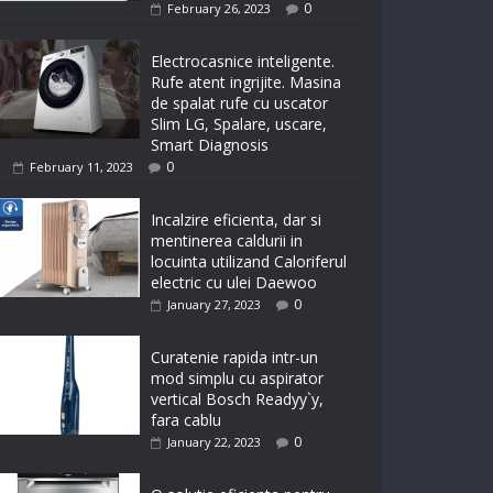
0
February 26, 2023
Electrocasnice inteligente.
Rufe atent ingrijite. Masina
de spalat rufe cu uscator
Slim LG, Spalare, uscare,
Smart Diagnosis
0
February 11, 2023
Incalzire eficienta, dar si
mentinerea caldurii in
locuinta utilizand Caloriferul
electric cu ulei Daewoo
0
January 27, 2023
Curatenie rapida intr-un
mod simplu cu aspirator
vertical Bosch Readyy`y,
fara cablu
0
January 22, 2023