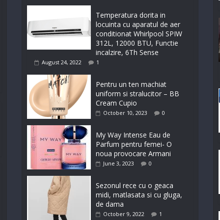
Temperatura dorita in
locuinta cu aparatul de aer
conditionat Whirlpool SPIW
312L, 12000 BTU, Functie
incalzire, 6Th Sense
August 24, 2022
1
Pentru un ten machiat
uniform si stralucitor – BB
Cream Cupio
October 10, 2023
0
My Way Intense Eau de
Parfum pentru femei- O
noua provocare Armani
June 3, 2023
0
Sezonul rece cu o geaca
midi, matlasata si cu gluga,
de dama
October 9, 2022
1