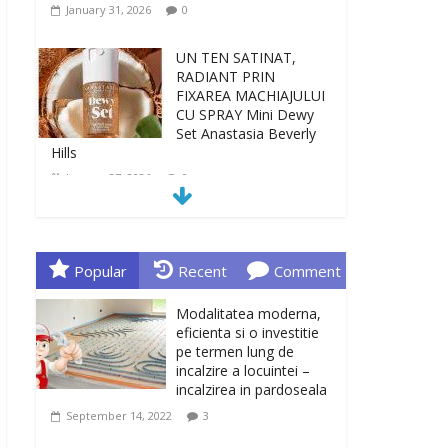
January 31, 2026
0
UN TEN SATINAT,
RADIANT PRIN
FIXAREA MACHIAJULUI
CU SPRAY Mini Dewy
Set Anastasia Beverly
Hills
January 27, 2026
0
TEN INGRIJIT, CURAT
SI REVITALIZAT. GELUL
DE CURATARE CeraVe
Popular
Recent
Comment
CU CERAMIDE SI
NIACINAMIDE
Modalitatea moderna,
January 23, 2026
0
eficienta si o investitie
pe termen lung de
incalzire a locuintei –
Sa gasesti cadoul
incalzirea in pardoseala
potrivit este de multe
ori o provocare. Idei
September 14, 2022
3
inedite, cadouri