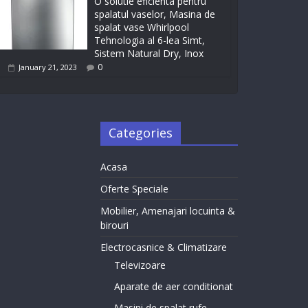
O solutie eficienta pentru
spalatul vaselor, Masina de
spalat vase Whirlpool
Tehnologia al 6-lea Simt,
Sistem Natural Dry, Inox
0
January 21, 2023
Categories
Acasa
Oferte Speciale
Mobilier, Amenajari locuinta &
birouri
Electrocasnice & Climatizare
Televizoare
Aparate de aer conditionat
Masini de spalat rufe