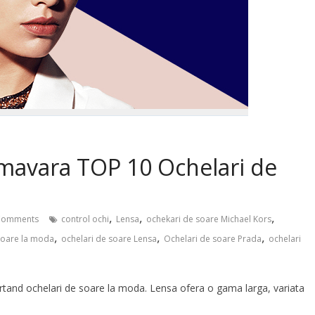
imavara TOP 10 Ochelari de
,
,
,
Comments
control ochi
Lensa
ochekari de soare Michael Kors
,
,
,
soare la moda
ochelari de soare Lensa
Ochelari de soare Prada
ochelari
urtand ochelari de soare la moda. Lensa ofera o gama larga, variata