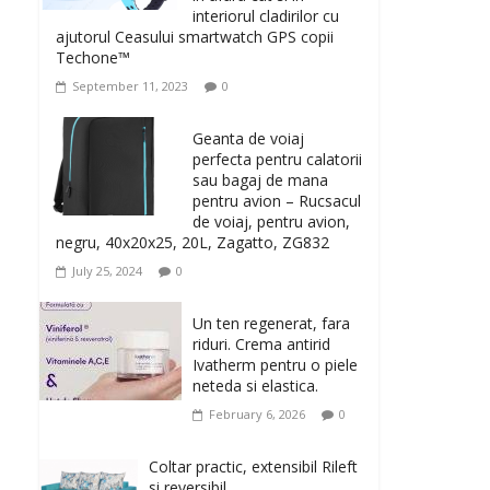
interiorul cladirilor cu
ajutorul Ceasului smartwatch GPS copii
Techone™
September 11, 2023
0
Geanta de voiaj
perfecta pentru calatorii
sau bagaj de mana
pentru avion – Rucsacul
de voiaj, pentru avion,
negru, 40x20x25, 20L, Zagatto, ZG832
July 25, 2024
0
Un ten regenerat, fara
riduri. Crema antirid
Ivatherm pentru o piele
neteda si elastica.
February 6, 2026
0
Coltar practic, extensibil Rileft
si reversibil