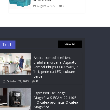
August 7, 2022
0
Tech
View All
Aspira comod si efcient
praful si murdaria, Aspirator
vertical Philips FC6725/01, 2
în 1, perie cu LED, culoare
verde
0
October 29, 2023
Espressor De’Longhi
Magnifica S ECAM 22.110B
– O cafea aromata. O cafea
Magnifica