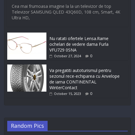
Cea mai frumoasa imagine la la un televizor de top
Televizor SAMSUNG QLED 43Q60D, 108 cm, Smart, 4K
Ultra HD,
Nu ratati ofertele Lensa.Rame
ochelari de vedere dama Furla
VFU729 0SNA
0
October 27, 2024
Va pregatiti autoturismul pentru
sezonul rece-echiparea cu Anvelope
de iarna CONTINENTAL
WinterContact
0
October 15, 2023
Random Pics