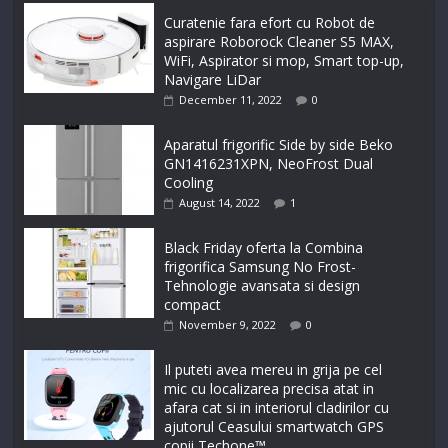
Curatenie fara efort cu Robot de
aspirare Roborock Cleaner S5 MAX,
WiFi, Aspirator si mop, Smart top-up,
Navigare LiDar
December 11, 2022
0
Aparatul frigorific Side by side Beko
GN1416231XPN, NeoFrost Dual
Cooling
August 14, 2022
1
Black Friday oferta la Combina
frigorifica Samsung No Frost-
Tehnologie avansata si design
compact
November 9, 2022
0
Il puteti avea mereu in grija pe cel
mic cu localizarea precisa atat in
afara cat si in interiorul cladirilor cu
ajutorul Ceasului smartwatch GPS
copii Techone™