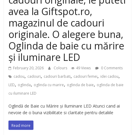
avea la Giftspot.ro,
magazinul de cadouri
originale. O alegere buna,
Oglinda de baie cu mărire
și iluminare LED
February 20, 2026
Colours
49 Views
0 Comments
,
,
,
,
,
cadou
cadouri
cadouri barbati
cadouri femei
idei cadou
,
,
,
,
LED
oglinda
oglinda cu marire
oglinda de baie
oglinda de baie
cu iluminare LED
Oglindă de Baie cu Mărire și Iluminare LED Atunci cand ai
nevoie de o buna vizibilitate si claritate pentru detaliile
Read more