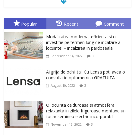
January 23, 2026
0
Sa gasesti cadoul potrivit este de multe
ori o provocare. Idei inedite, cadouri
Popular
Recent
Comment
originale, le puteti avea la Giftspot.ro,
magazinul de cadouri originale. O
Modalitatea moderna, eficienta si o
alegere buna, Oglinda de baie cu mărire
investitie pe termen lung de incalzire a
și iluminare LED
locuintei – incalzirea in pardoseala
February 20, 2026
0
September 14, 2022
3
Antrenati si tonifiati musculatura pentru
un corp sanatos si armonios dezvoltat,
Ai grija de ochii tai! Cu Lensa poti avea o
cu Flexor Fitness-dispozitiv pentru
consultatie optometrica GRATUITA
tonifiere muschi
August 10, 2022
3
February 10, 2026
0
Un ten regenerat, fara riduri. Crema
O locuinta calduroasa si atmosfera
antirid Ivatherm pentru o piele neteda si
relaxanta in zilele friguroase montand un
elastica.
focar semineu electric incorporabil
February 6, 2026
0
November 13, 2022
3