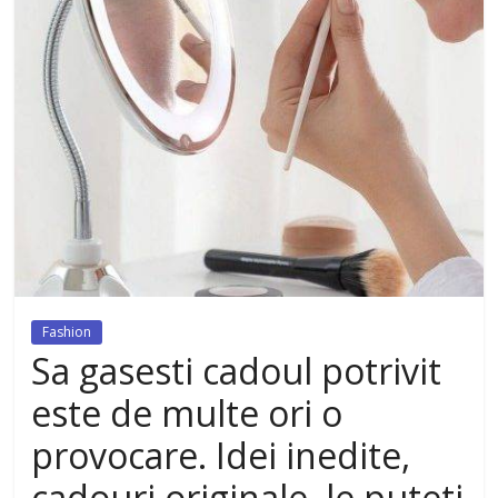
dezvoltat, cu Flexor Fitness-
dispozitiv pentru tonifiere muschi
Fashion
Sa gasesti cadoul potrivit
este de multe ori o
provocare. Idei inedite,
cadouri originale, le puteti