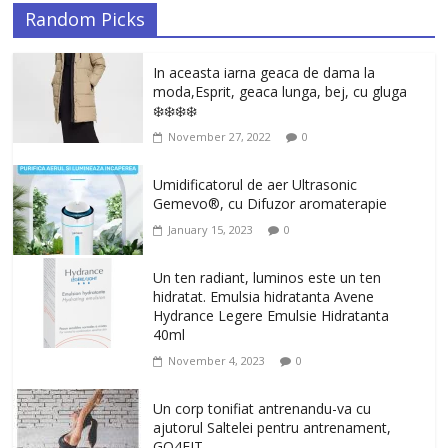
Random Picks
In aceasta iarna geaca de dama la
moda,Esprit, geaca lunga, bej, cu gluga
❄️❄️❄️❄️
November 27, 2022
0
Umidificatorul de aer Ultrasonic
Gemevo®, cu Difuzor aromaterapie
January 15, 2023
0
Un ten radiant, luminos este un ten
hidratat. Emulsia hidratanta Avene
Hydrance Legere Emulsie Hidratanta
40ml
November 4, 2023
0
Un corp tonifiat antrenandu-va cu
ajutorul Saltelei pentru antrenament,
GO4FIT