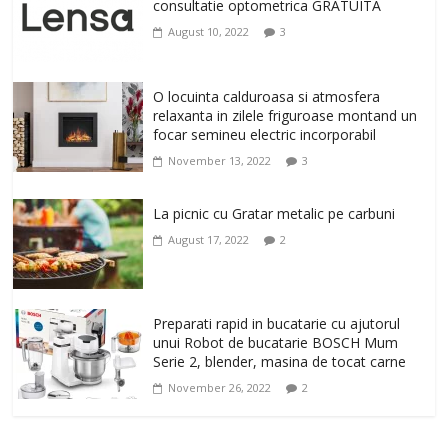
cu Flexor Fitness-dispozitiv pentru
consultatie optometrica GRATUITA
tonifiere muschi
August 10, 2022
3
February 10, 2026
0
Un ten regenerat, fara riduri. Crema
O locuinta calduroasa si atmosfera
antirid Ivatherm pentru o piele neteda si
relaxanta in zilele friguroase montand un
elastica.
focar semineu electric incorporabil
February 6, 2026
0
November 13, 2022
3
La picnic cu Gratar metalic pe carbuni
August 17, 2022
2
Preparati rapid in bucatarie cu ajutorul
unui Robot de bucatarie BOSCH Mum
Serie 2, blender, masina de tocat carne
November 26, 2022
2