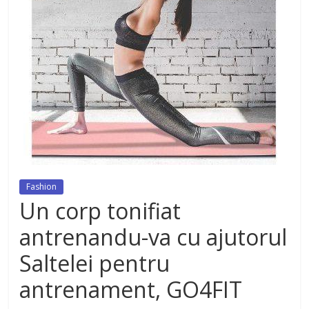
dezvoltat, cu Flexor Fitness-
dispozitiv pentru tonifiere muschi
Fashion
Un corp tonifiat
antrenandu-va cu ajutorul
Saltelei pentru
antrenament, GO4FIT