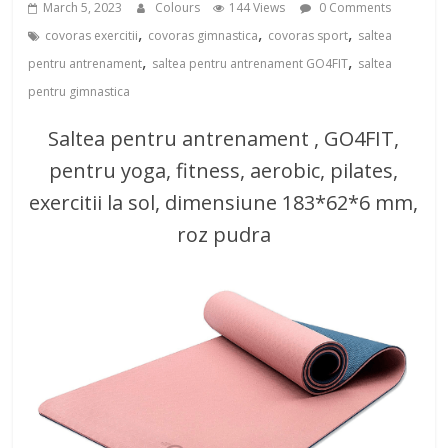
March 5, 2023
Colours
144 Views
0 Comments
,
,
,
covoras exercitii
covoras gimnastica
covoras sport
saltea
,
,
pentru antrenament
saltea pentru antrenament GO4FIT
saltea
pentru gimnastica
Saltea pentru antrenament , GO4FIT,
pentru yoga, fitness, aerobic, pilates,
exercitii la sol, dimensiune 183*62*6 mm,
roz pudra