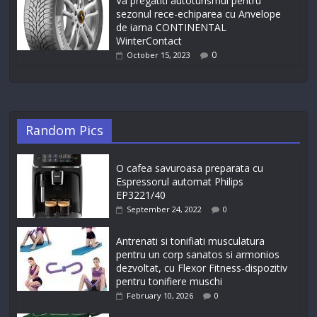
Va pregatiti autoturismul pentru
sezonul rece-echiparea cu Anvelope
de iarna CONTINENTAL
WinterContact
0
October 15, 2023
Random Pics
O cafea savuroasa preparata cu
Espressorul automat Philips
EP3221/40
September 24, 2022
0
Antrenati si tonifiati musculatura
pentru un corp sanatos si armonios
dezvoltat, cu Flexor Fitness-dispozitiv
pentru tonifiere muschi
February 10, 2026
0