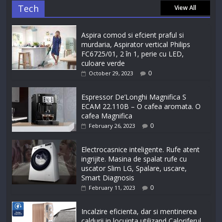
Tech
View All
Aspira comod si efcient praful si
murdaria, Aspirator vertical Philips
FC6725/01, 2 în 1, perie cu LED,
culoare verde
0
October 29, 2023
Espressor De’Longhi Magnifica S
ECAM 22.110B – O cafea aromata. O
cafea Magnifica
0
February 26, 2023
Electrocasnice inteligente. Rufe atent
ingrijite. Masina de spalat rufe cu
uscator Slim LG, Spalare, uscare,
Smart Diagnosis
0
February 11, 2023
Incalzire eficienta, dar si mentinerea
caldurii in locuinta utilizand Caloriferul