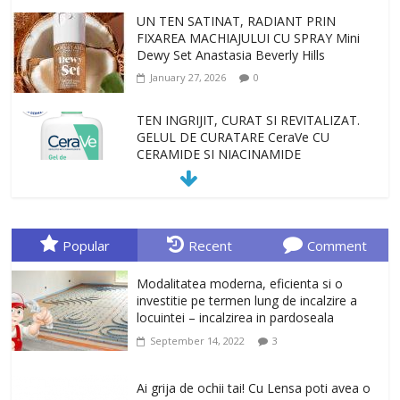
UN TEN SATINAT, RADIANT PRIN
FIXAREA MACHIAJULUI CU SPRAY Mini
Dewy Set Anastasia Beverly Hills
January 27, 2026
0
TEN INGRIJIT, CURAT SI REVITALIZAT.
GELUL DE CURATARE CeraVe CU
CERAMIDE SI NIACINAMIDE
January 23, 2026
0
Sa gasesti cadoul potrivit este de multe
ori o provocare. Idei inedite, cadouri
Popular
Recent
Comment
originale, le puteti avea la Giftspot.ro,
magazinul de cadouri originale. O
Modalitatea moderna, eficienta si o
alegere buna, Oglinda de baie cu mărire
investitie pe termen lung de incalzire a
și iluminare LED
locuintei – incalzirea in pardoseala
February 20, 2026
0
September 14, 2022
3
Antrenati si tonifiati musculatura pentru
un corp sanatos si armonios dezvoltat,
Ai grija de ochii tai! Cu Lensa poti avea o