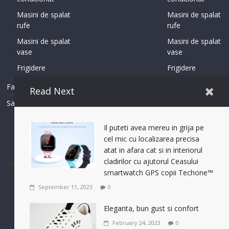
Masini de spalat
Masini de spalat
rufe
rufe
Masini de spalat
Masini de spalat
vase
vase
Frigidere
Frigidere
Fashion
Fashion
Read Next
Sanitare
Sanitare
Incalzire in
Incalzire in
pardoseala
pardoseala
Il puteti avea mereu in grija pe
cel mic cu localizarea precisa
Sisteme
Sisteme
atat in afara cat si in interiorul
Incalzire
Incalzire
cladirilor cu ajutorul Ceasului
smartwatch GPS copii Techone™
September 11, 2023
0
Eleganta, bun gust si confort
Contact Us
Terms of Use
Privacy Policy
Accessibility Help
Set footer copyright from with theme options
February 24, 2023
0