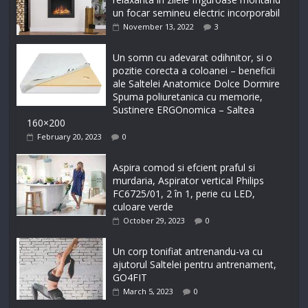
un focar semineu electric incorporabil
November 13, 2022
3
Un somn cu adevarat odihnitor, si o
pozitie corecta a coloanei – beneficii
ale Saltelei Anatomice Dolce Dormire
Spuma poliuretanica cu memorie,
Sustinere ERGOnomica – Saltea
160×200
February 20, 2023
0
Aspira comod si efcient praful si
murdaria, Aspirator vertical Philips
FC6725/01, 2 în 1, perie cu LED,
culoare verde
October 29, 2023
0
Un corp tonifiat antrenandu-va cu
ajutorul Saltelei pentru antrenament,
GO4FIT
March 5, 2023
0