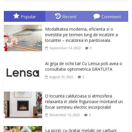
Sa gasesti cadoul potrivit este de multe
ori o provocare. Idei inedite, cadouri
originale, le puteti avea la Giftspot.ro,
Popular
Recent
Comment
magazinul de cadouri originale. O
alegere buna, Oglinda de baie cu mărire
Modalitatea moderna, eficienta si o
și iluminare LED
investitie pe termen lung de incalzire a
February 20, 2026
0
locuintei – incalzirea in pardoseala
September 14, 2022
3
Antrenati si tonifiati musculatura pentru
un corp sanatos si armonios dezvoltat,
Ai grija de ochii tai! Cu Lensa poti avea o
cu Flexor Fitness-dispozitiv pentru
consultatie optometrica GRATUITA
tonifiere muschi
February 10, 2026
0
August 10, 2022
3
Un ten regenerat, fara riduri. Crema
O locuinta calduroasa si atmosfera
antirid Ivatherm pentru o piele neteda si
relaxanta in zilele friguroase montand un
elastica.
focar semineu electric incorporabil
February 6, 2026
0
November 13, 2022
3
La picnic cu Gratar metalic pe carbuni