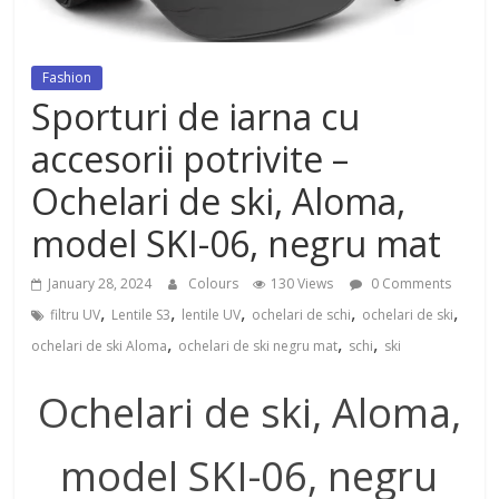
dezvoltat, cu Flexor Fitness-
dispozitiv pentru tonifiere muschi
Fashion
Sporturi de iarna cu
accesorii potrivite –
Ochelari de ski, Aloma,
model SKI-06, negru mat
January 28, 2024
Colours
130 Views
0 Comments
,
,
,
,
,
filtru UV
Lentile S3
lentile UV
ochelari de schi
ochelari de ski
,
,
,
ochelari de ski Aloma
ochelari de ski negru mat
schi
ski
Ochelari de ski, Aloma,
model SKI-06, negru