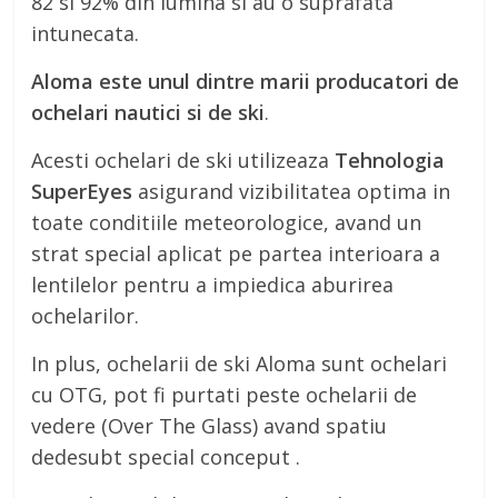
82 si 92% din lumina si au o suprafata
intunecata.
Aloma este unul dintre marii producatori de
ochelari nautici si de ski
.
Acesti ochelari de ski utilizeaza
Tehnologia
SuperEyes
asigurand vizibilitatea optima in
toate conditiile meteorologice, avand un
strat special aplicat pe partea interioara a
lentilelor pentru a impiedica aburirea
ochelarilor.
In plus, ochelarii de ski Aloma sunt ochelari
cu OTG, pot fi purtati peste ochelarii de
vedere (Over The Glass) avand spatiu
dedesubt special conceput .