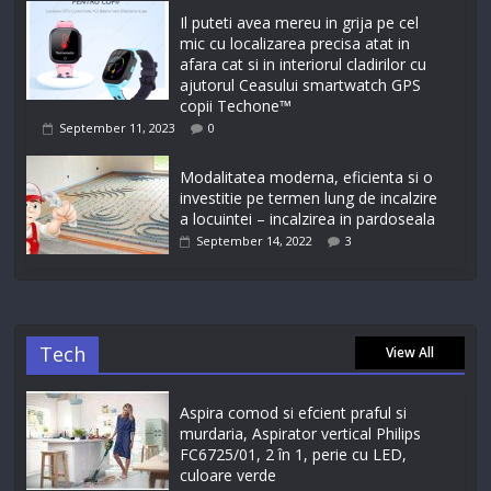
Il puteti avea mereu in grija pe cel
mic cu localizarea precisa atat in
afara cat si in interiorul cladirilor cu
ajutorul Ceasului smartwatch GPS
copii Techone™
September 11, 2023
0
Modalitatea moderna, eficienta si o
investitie pe termen lung de incalzire
a locuintei – incalzirea in pardoseala
September 14, 2022
3
Tech
View All
Aspira comod si efcient praful si
murdaria, Aspirator vertical Philips
FC6725/01, 2 în 1, perie cu LED,
culoare verde