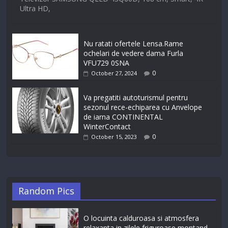
Ultra HD,
Nu ratati ofertele Lensa.Rame
ochelari de vedere dama Furla
VFU729 0SNA
0
October 27, 2024
Va pregatiti autoturismul pentru
sezonul rece-echiparea cu Anvelope
de iarna CONTINENTAL
WinterContact
0
October 15, 2023
Random Pics
O locuinta calduroasa si atmosfera
relaxanta in zilele friguroase montand