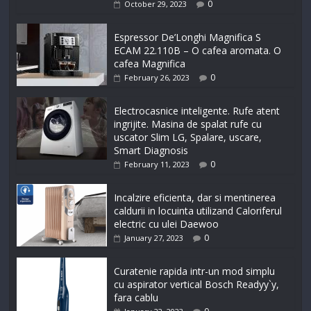
0
October 29, 2023
Espressor De’Longhi Magnifica S
ECAM 22.110B – O cafea aromata. O
cafea Magnifica
0
February 26, 2023
Electrocasnice inteligente. Rufe atent
ingrijite. Masina de spalat rufe cu
uscator Slim LG, Spalare, uscare,
Smart Diagnosis
0
February 11, 2023
Incalzire eficienta, dar si mentinerea
caldurii in locuinta utilizand Caloriferul
electric cu ulei Daewoo
0
January 27, 2023
Curatenie rapida intr-un mod simplu
cu aspirator vertical Bosch Readyy`y,
fara cablu