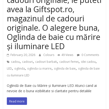
avea la Giftspot.ro,
magazinul de cadouri
originale. O alegere buna,
Oglinda de baie cu mărire
și iluminare LED
February 20, 2026
Colours
49 Views
0 Comments
,
,
,
,
,
cadou
cadouri
cadouri barbati
cadouri femei
idei cadou
,
,
,
,
LED
oglinda
oglinda cu marire
oglinda de baie
oglinda de baie
cu iluminare LED
Oglindă de Baie cu Mărire și Iluminare LED Atunci cand ai
nevoie de o buna vizibilitate si claritate pentru detaliile
Read more