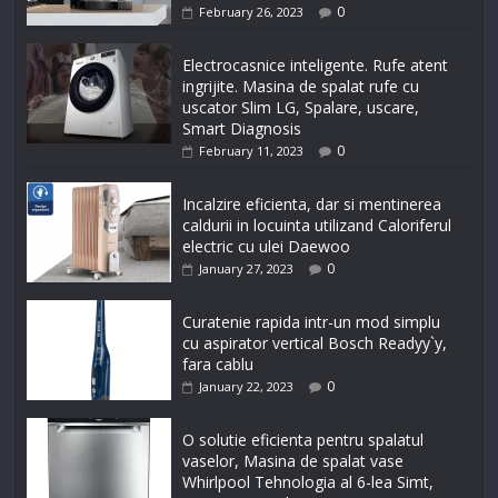
0
February 26, 2023
Electrocasnice inteligente. Rufe atent
ingrijite. Masina de spalat rufe cu
uscator Slim LG, Spalare, uscare,
Smart Diagnosis
0
February 11, 2023
Incalzire eficienta, dar si mentinerea
caldurii in locuinta utilizand Caloriferul
electric cu ulei Daewoo
0
January 27, 2023
Curatenie rapida intr-un mod simplu
cu aspirator vertical Bosch Readyy`y,
fara cablu
0
January 22, 2023
O solutie eficienta pentru spalatul
vaselor, Masina de spalat vase
Whirlpool Tehnologia al 6-lea Simt,