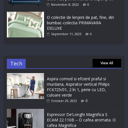
November 8, 2022
0
O colectie de lenjerii de pat, fine, din
bumbac-colectia PRIMAVARA
DELUXE
September 11, 2023
0
Tech
View All
Aspira comod si efcient praful si
murdaria, Aspirator vertical Philips
FC6725/01, 2 în 1, perie cu LED,
culoare verde
0
October 29, 2023
Espressor De’Longhi Magnifica S
ECAM 22.110B – O cafea aromata. O
cafea Magnifica