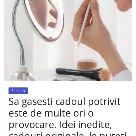
dezvoltat, cu Flexor Fitness-
dispozitiv pentru tonifiere muschi
Fashion
Sa gasesti cadoul potrivit
este de multe ori o
provocare. Idei inedite,
cadouri originale, le puteti