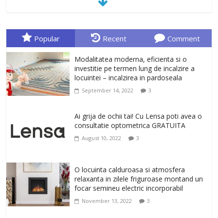
January 23, 2026
0
Sa gasesti cadoul potrivit este de multe
ori o provocare. Idei inedite, cadouri
Popular
Recent
Comment
originale, le puteti avea la Giftspot.ro,
magazinul de cadouri originale. O
Modalitatea moderna, eficienta si o
alegere buna, Oglinda de baie cu mărire
investitie pe termen lung de incalzire a
și iluminare LED
locuintei – incalzirea in pardoseala
February 20, 2026
0
September 14, 2022
3
Antrenati si tonifiati musculatura pentru
un corp sanatos si armonios dezvoltat,
Ai grija de ochii tai! Cu Lensa poti avea o
cu Flexor Fitness-dispozitiv pentru
consultatie optometrica GRATUITA
tonifiere muschi
August 10, 2022
3
February 10, 2026
0
Un ten regenerat, fara riduri. Crema
O locuinta calduroasa si atmosfera
antirid Ivatherm pentru o piele neteda si
relaxanta in zilele friguroase montand un
elastica.
focar semineu electric incorporabil
February 6, 2026
0
November 13, 2022
3