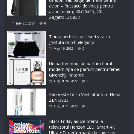
calatorii sau bagaj de mana pentru
avion – Rucsacul de voiaj, pentru
avion, negru, 40x20x25, 20L,
Zagatto, ZG832
July 25, 2024
0
Tinuta perfecta accesorizata cu
gentuta clutch eleganta
May 16, 2023
0
Un parfum nou, un parfum floral
modern Apa de parfum pentru femei
Givenchy, l’interdit
August 26, 2022
1
Racoreste-te cu Ventilator turn Floria
ZLN-3833
August 11, 2022
0
Black Friday aduce oferta la
televizorul Horizon LED, Smart 4K
Ultra HD, performanta la super pret