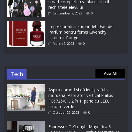
smart completeaza placut si util
rechizitele elevului
September 7, 2023
0
Impresionati si surprindeti. Eau de
Parfum pentru femei Givenchy
L’Interdit Rouge
March 2, 2023
0
Tech
View All
Aspira comod si efcient praful si
murdaria, Aspirator vertical Philips
FC6725/01, 2 în 1, perie cu LED,
culoare verde
0
October 29, 2023
Espressor De’Longhi Magnifica S