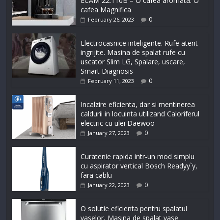
ECAM 22.110B – O cafea aromata. O
cafea Magnifica
0
February 26, 2023
Electrocasnice inteligente. Rufe atent
ingrijite. Masina de spalat rufe cu
uscator Slim LG, Spalare, uscare,
Smart Diagnosis
0
February 11, 2023
Incalzire eficienta, dar si mentinerea
caldurii in locuinta utilizand Caloriferul
electric cu ulei Daewoo
0
January 27, 2023
Curatenie rapida intr-un mod simplu
cu aspirator vertical Bosch Readyy`y,
fara cablu
0
January 22, 2023
O solutie eficienta pentru spalatul
vaselor, Masina de spalat vase