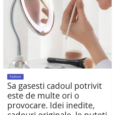
dezvoltat, cu Flexor Fitness-
dispozitiv pentru tonifiere muschi
Fashion
Sa gasesti cadoul potrivit
este de multe ori o
provocare. Idei inedite,
cadouri originale, le puteti