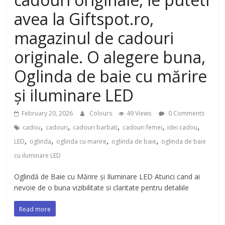
avea la Giftspot.ro,
magazinul de cadouri
originale. O alegere buna,
Oglinda de baie cu mărire
și iluminare LED
February 20, 2026
Colours
49 Views
0 Comments
,
,
,
,
,
cadou
cadouri
cadouri barbati
cadouri femei
idei cadou
,
,
,
,
LED
oglinda
oglinda cu marire
oglinda de baie
oglinda de baie
cu iluminare LED
Oglindă de Baie cu Mărire și Iluminare LED Atunci cand ai
nevoie de o buna vizibilitate si claritate pentru detaliile
Read more