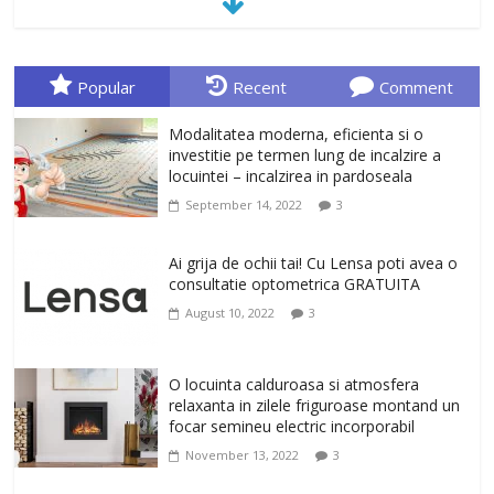
January 23, 2026
0
Sa gasesti cadoul potrivit este de multe
ori o provocare. Idei inedite, cadouri
Popular
Recent
Comment
originale, le puteti avea la Giftspot.ro,
magazinul de cadouri originale. O
Modalitatea moderna, eficienta si o
alegere buna, Oglinda de baie cu mărire
investitie pe termen lung de incalzire a
și iluminare LED
locuintei – incalzirea in pardoseala
February 20, 2026
0
September 14, 2022
3
Antrenati si tonifiati musculatura pentru
un corp sanatos si armonios dezvoltat,
Ai grija de ochii tai! Cu Lensa poti avea o
cu Flexor Fitness-dispozitiv pentru
consultatie optometrica GRATUITA
tonifiere muschi
August 10, 2022
3
February 10, 2026
0
Un ten regenerat, fara riduri. Crema
O locuinta calduroasa si atmosfera
antirid Ivatherm pentru o piele neteda si
relaxanta in zilele friguroase montand un
elastica.
focar semineu electric incorporabil
February 6, 2026
0
November 13, 2022
3