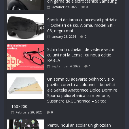
din gama de electrocasnice Samsung
October 29, 2022
0
Sporturi de iarna cu accesorii potrivite
– Ochelari de ski, Aloma, model SKI-
06, negru mat
January 28, 2024
0
Schimba-ti ochelarii de vedere vechi
cu unii noi la Lensa, cu noua editie
RABLA
September 4, 2022
1
Un somn cu adevarat odihnitor, si o
pozitie corecta a coloanei – beneficii
ale Saltelei Anatomice Dolce Dormire
Spuma poliuretanica cu memorie,
Sustinere ERGOnomica – Saltea
160×200
February 20, 2023
0
Pentru noul an scolar un ghiozdan