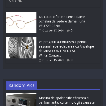
Ultra HD,
Nu ratati ofertele Lensa.Rame
ochelari de vedere dama Furla
VFU729 0SNA
0
October 27, 2024
Va pregatiti autoturismul pentru
sezonul rece-echiparea cu Anvelope
de iarna CONTINENTAL
WinterContact
0
October 15, 2023
Random Pics
Masina de spalat rufe eficienta si
performanta, cu tehnologii avansate,