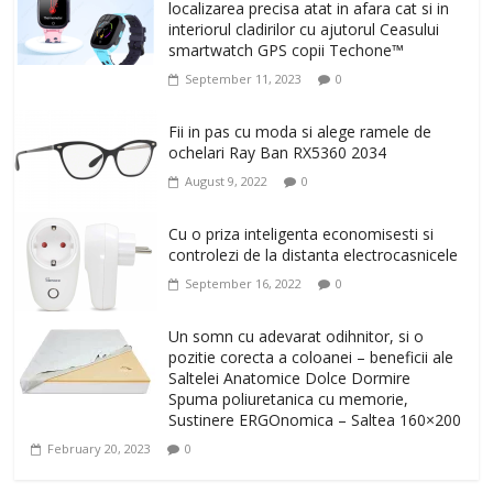
localizarea precisa atat in afara cat si in
interiorul cladirilor cu ajutorul Ceasului
smartwatch GPS copii Techone™
September 11, 2023
0
Fii in pas cu moda si alege ramele de
ochelari Ray Ban RX5360 2034
August 9, 2022
0
Cu o priza inteligenta economisesti si
controlezi de la distanta electrocasnicele
September 16, 2022
0
Un somn cu adevarat odihnitor, si o
pozitie corecta a coloanei – beneficii ale
Saltelei Anatomice Dolce Dormire
Spuma poliuretanica cu memorie,
Sustinere ERGOnomica – Saltea 160×200
February 20, 2023
0