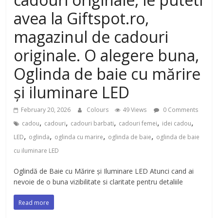
avea la Giftspot.ro,
magazinul de cadouri
originale. O alegere buna,
Oglinda de baie cu mărire
și iluminare LED
February 20, 2026
Colours
49 Views
0 Comments
,
,
,
,
,
cadou
cadouri
cadouri barbati
cadouri femei
idei cadou
,
,
,
,
LED
oglinda
oglinda cu marire
oglinda de baie
oglinda de baie
cu iluminare LED
Oglindă de Baie cu Mărire și Iluminare LED Atunci cand ai
nevoie de o buna vizibilitate si claritate pentru detaliile
Read more