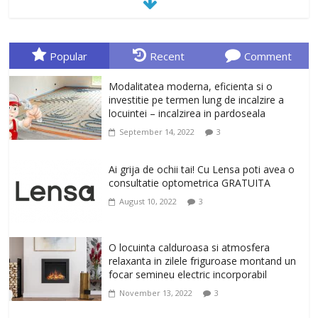
January 23, 2026
0
Sa gasesti cadoul potrivit este de multe
ori o provocare. Idei inedite, cadouri
Popular
Recent
Comment
originale, le puteti avea la Giftspot.ro,
magazinul de cadouri originale. O
Modalitatea moderna, eficienta si o
alegere buna, Oglinda de baie cu mărire
investitie pe termen lung de incalzire a
și iluminare LED
locuintei – incalzirea in pardoseala
February 20, 2026
0
September 14, 2022
3
Antrenati si tonifiati musculatura pentru
un corp sanatos si armonios dezvoltat,
Ai grija de ochii tai! Cu Lensa poti avea o
cu Flexor Fitness-dispozitiv pentru
consultatie optometrica GRATUITA
tonifiere muschi
August 10, 2022
3
February 10, 2026
0
Un ten regenerat, fara riduri. Crema
O locuinta calduroasa si atmosfera
antirid Ivatherm pentru o piele neteda si
relaxanta in zilele friguroase montand un
elastica.
focar semineu electric incorporabil
February 6, 2026
0
November 13, 2022
3