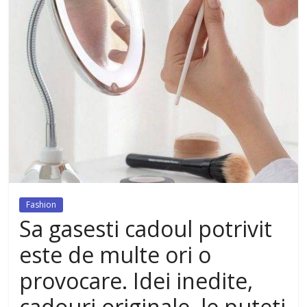
dezvoltat, cu Flexor Fitness-
dispozitiv pentru tonifiere muschi
Fashion
Sa gasesti cadoul potrivit
este de multe ori o
provocare. Idei inedite,
cadouri originale, le puteti