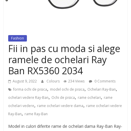
dezvoltat, cu Flexor Fitness-
dispozitiv pentru tonifiere muschi
Fashion
Fii in pas cu moda si alege
ramele de ochelari Ray
Ban RX5360 2034
August 9, 2022
Colours
234 Views
0 Comments
,
,
,
forma ochi de pisica
model ochi de pisica
Ochelari Ray-Ban
,
,
,
ochelari vedere Ray-Ban
Ochi de pisica
rame ochelari
rame
,
,
ochelari vedere
rame ochelari vedere dama
rame ochelari vedere
,
Ray-Ban
rame Ray-Ban
Model in culori diferite rame de ochelari dama Ray-Ban Ray-