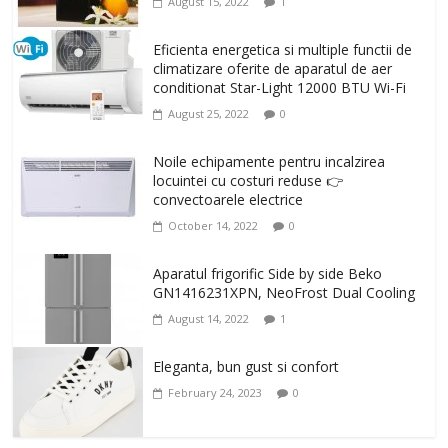
August 15, 2022
1
Eficienta energetica si multiple functii de
climatizare oferite de aparatul de aer
conditionat Star-Light 12000 BTU Wi-Fi
August 25, 2022
0
Noile echipamente pentru incalzirea
locuintei cu costuri reduse 👉
convectoarele electrice
October 14, 2022
0
Aparatul frigorific Side by side Beko
GN1416231XPN, NeoFrost Dual Cooling
August 14, 2022
1
Eleganta, bun gust si confort
February 24, 2023
0