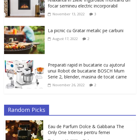
elastica.
focar semineu electric incorporabil
February 6, 2026
0
November 13, 2022
3
La picnic cu Gratar metalic pe carbuni
August 17, 2022
2
Preparati rapid in bucatarie cu ajutorul
unui Robot de bucatarie BOSCH Mum
Serie 2, blender, masina de tocat carne
November 26, 2022
2
Random Picks
Eau de Parfum Dolce & Gabbana The
Only One Intense pentru femei