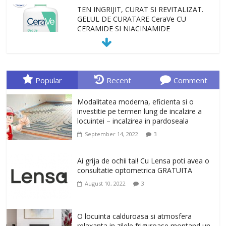
TEN INGRIJIT, CURAT SI REVITALIZAT.
GELUL DE CURATARE CeraVe CU
CERAMIDE SI NIACINAMIDE
January 23, 2026
0
Sa gasesti cadoul potrivit este de multe
ori o provocare. Idei inedite, cadouri
Popular
Recent
Comment
originale, le puteti avea la Giftspot.ro,
magazinul de cadouri originale. O
Modalitatea moderna, eficienta si o
alegere buna, Oglinda de baie cu mărire
investitie pe termen lung de incalzire a
și iluminare LED
locuintei – incalzirea in pardoseala
February 20, 2026
0
September 14, 2022
3
Antrenati si tonifiati musculatura pentru
un corp sanatos si armonios dezvoltat,
Ai grija de ochii tai! Cu Lensa poti avea o
cu Flexor Fitness-dispozitiv pentru
consultatie optometrica GRATUITA
tonifiere muschi
August 10, 2022
3
February 10, 2026
0
Un ten regenerat, fara riduri. Crema
O locuinta calduroasa si atmosfera
antirid Ivatherm pentru o piele neteda si
relaxanta in zilele friguroase montand un