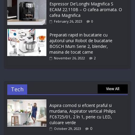
Espressor De’Longhi Magnifica S
ECAM 22.110B – O cafea aromata. O
cafea Magnifica
February 26, 2023
0
Preparati rapid in bucatarie cu
ajutorul unui Robot de bucatarie
BOSCH Mum Serie 2, blender,
masina de tocat carne
November 26, 2022
2
Tech
View All
Aspira comod si efcient praful si
murdaria, Aspirator vertical Philips
FC6725/01, 2 în 1, perie cu LED,
culoare verde
0
October 29, 2023