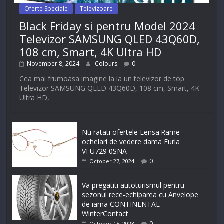
Oferte Speciale
Televizoare
Black Friday si pentru Model 2024
Televizor SAMSUNG QLED 43Q60D,
108 cm, Smart, 4K Ultra HD
November 8, 2024
Colours
0
Cea mai frumoasa imagine la la un televizor de top
Televizor SAMSUNG QLED 43Q60D, 108 cm, Smart, 4K
Ultra HD,
Nu ratati ofertele Lensa.Rame
ochelari de vedere dama Furla
VFU729 0SNA
0
October 27, 2024
Va pregatiti autoturismul pentru
sezonul rece-echiparea cu Anvelope
de iarna CONTINENTAL
WinterContact
0
October 15, 2023