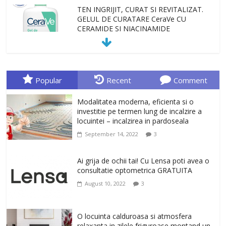
TEN INGRIJIT, CURAT SI REVITALIZAT.
GELUL DE CURATARE CeraVe CU
CERAMIDE SI NIACINAMIDE
January 23, 2026
0
Sa gasesti cadoul potrivit este de multe
ori o provocare. Idei inedite, cadouri
Popular
Recent
Comment
originale, le puteti avea la Giftspot.ro,
magazinul de cadouri originale. O
Modalitatea moderna, eficienta si o
alegere buna, Oglinda de baie cu mărire
investitie pe termen lung de incalzire a
și iluminare LED
locuintei – incalzirea in pardoseala
February 20, 2026
0
September 14, 2022
3
Antrenati si tonifiati musculatura pentru
un corp sanatos si armonios dezvoltat,
Ai grija de ochii tai! Cu Lensa poti avea o
cu Flexor Fitness-dispozitiv pentru
consultatie optometrica GRATUITA
tonifiere muschi
August 10, 2022
3
February 10, 2026
0
Un ten regenerat, fara riduri. Crema
O locuinta calduroasa si atmosfera
antirid Ivatherm pentru o piele neteda si
relaxanta in zilele friguroase montand un