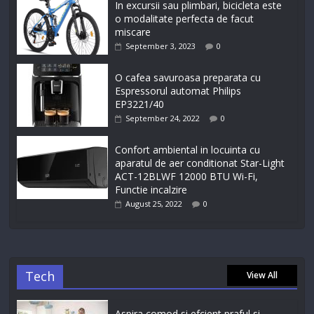
In excursii sau plimbari, bicicleta este
o modalitate perfecta de facut
miscare
September 3, 2023
0
O cafea savuroasa preparata cu
Espressorul automat Philips
EP3221/40
September 24, 2022
0
Confort ambiental in locuinta cu
aparatul de aer conditionat Star-Light
ACT-12BLWF 12000 BTU Wi-Fi,
Functie incalzire
August 25, 2022
0
Tech
View All
Aspira comod si efcient praful si