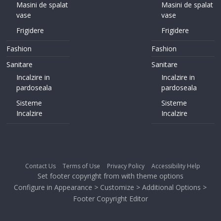
Masini de spalat
Masini de spalat
vase
vase
Frigidere
Frigidere
Fashion
Fashion
Sanitare
Sanitare
Incalzire in
Incalzire in
pardoseala
pardoseala
Sisteme
Sisteme
Incalzire
Incalzire
Contact Us
Terms of Use
Privacy Policy
Accessibility Help
Set footer copyright from with theme options
Configure in Appearance > Customize > Additional Options >
Footer Copyright Editor