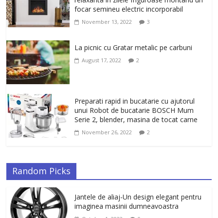
elastica.
focar semineu electric incorporabil
February 6, 2026
0
November 13, 2022
3
La picnic cu Gratar metalic pe carbuni
August 17, 2022
2
Preparati rapid in bucatarie cu ajutorul
unui Robot de bucatarie BOSCH Mum
Serie 2, blender, masina de tocat carne
November 26, 2022
2
Random Picks
Jantele de aliaj-Un design elegant pentru
imaginea masinii dumneavoastra