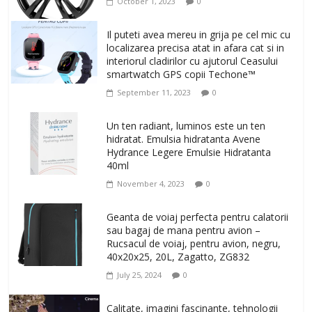
October 1, 2023
0
Il puteti avea mereu in grija pe cel mic cu
localizarea precisa atat in afara cat si in
interiorul cladirilor cu ajutorul Ceasului
smartwatch GPS copii Techone™
September 11, 2023
0
Un ten radiant, luminos este un ten
hidratat. Emulsia hidratanta Avene
Hydrance Legere Emulsie Hidratanta
40ml
November 4, 2023
0
Geanta de voiaj perfecta pentru calatorii
sau bagaj de mana pentru avion –
Rucsacul de voiaj, pentru avion, negru,
40x20x25, 20L, Zagatto, ZG832
July 25, 2024
0
Calitate, imagini fascinante, tehnologii