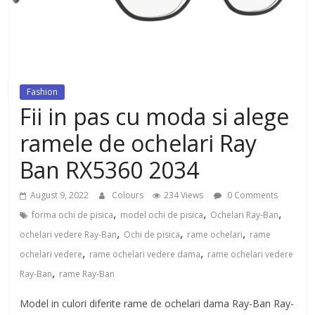
dezvoltat, cu Flexor Fitness-
dispozitiv pentru tonifiere muschi
Fashion
Fii in pas cu moda si alege
ramele de ochelari Ray
Ban RX5360 2034
August 9, 2022
Colours
234 Views
0 Comments
,
,
,
forma ochi de pisica
model ochi de pisica
Ochelari Ray-Ban
,
,
,
ochelari vedere Ray-Ban
Ochi de pisica
rame ochelari
rame
,
,
ochelari vedere
rame ochelari vedere dama
rame ochelari vedere
,
Ray-Ban
rame Ray-Ban
Model in culori diferite rame de ochelari dama Ray-Ban Ray-