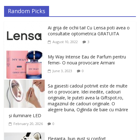
Random Picks
Ai grija de ochii tai! Cu Lensa poti avea o
consultatie optometrica GRATUITA
August 10, 2022
3
My Way Intense Eau de Parfum pentru
femei- O noua provocare Armani
June 3, 2023
0
Sa gasesti cadoul potrivit este de multe
ori o provocare. Idei inedite, cadouri
originale, le puteti avea la Giftspot.ro,
magazinul de cadouri originale. O
alegere buna, Oglinda de baie cu mărire
și iluminare LED
February 20, 2026
0
Eleganta, bun gust si confort