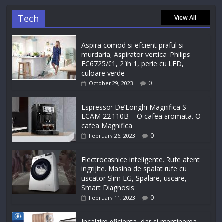
Tech
View All
Aspira comod si efcient praful si
murdaria, Aspirator vertical Philips
FC6725/01, 2 în 1, perie cu LED,
culoare verde
0
October 29, 2023
Espressor De’Longhi Magnifica S
ECAM 22.110B – O cafea aromata. O
cafea Magnifica
0
February 26, 2023
Electrocasnice inteligente. Rufe atent
ingrijite. Masina de spalat rufe cu
uscator Slim LG, Spalare, uscare,
Smart Diagnosis
0
February 11, 2023
Incalzire eficienta, dar si mentinerea