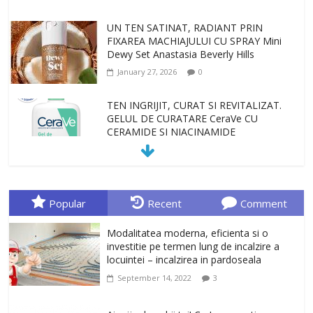
UN TEN SATINAT, RADIANT PRIN
FIXAREA MACHIAJULUI CU SPRAY Mini
Dewy Set Anastasia Beverly Hills
January 27, 2026
0
TEN INGRIJIT, CURAT SI REVITALIZAT.
GELUL DE CURATARE CeraVe CU
CERAMIDE SI NIACINAMIDE
January 23, 2026
0
Sa gasesti cadoul potrivit este de multe
ori o provocare. Idei inedite, cadouri
Popular
Recent
Comment
originale, le puteti avea la Giftspot.ro,
magazinul de cadouri originale. O
Modalitatea moderna, eficienta si o
alegere buna, Oglinda de baie cu mărire
investitie pe termen lung de incalzire a
și iluminare LED
locuintei – incalzirea in pardoseala
February 20, 2026
0
September 14, 2022
3
Antrenati si tonifiati musculatura pentru