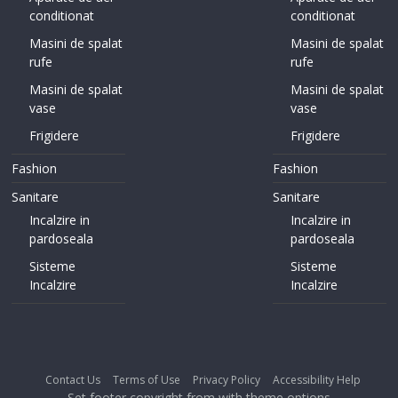
conditionat
conditionat
Masini de spalat
Masini de spalat
rufe
rufe
Masini de spalat
Masini de spalat
vase
vase
Frigidere
Frigidere
Fashion
Fashion
Sanitare
Sanitare
Incalzire in
Incalzire in
pardoseala
pardoseala
Sisteme
Sisteme
Incalzire
Incalzire
Contact Us
Terms of Use
Privacy Policy
Accessibility Help
Set footer copyright from with theme options