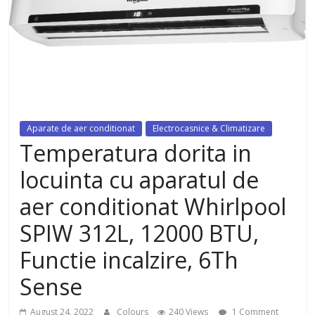
dezvoltat, cu Flexor Fitness-
dispozitiv pentru tonifiere muschi
Aparate de aer conditionat
Electrocasnice & Climatizare
Temperatura dorita in
locuinta cu aparatul de
aer conditionat Whirlpool
SPIW 312L, 12000 BTU,
Functie incalzire, 6Th
Sense
August 24, 2022
Colours
240 Views
1 Comment