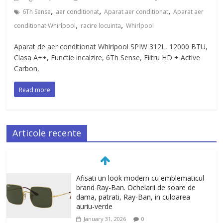
,
,
,
6Th Sense
aer conditionat
Aparat aer conditionat
Aparat aer
,
,
conditionat Whirlpool
racire locuinta
Whirlpool
Aparat de aer conditionat Whirlpool SPIW 312L, 12000 BTU,
Clasa A++, Functie incalzire, 6Th Sense, Filtru HD + Active
Carbon,
Read more
Articole recente
Afisati un look modern cu emblematicul
brand Ray-Ban. Ochelarii de soare de
dama, patrati, Ray-Ban, in culoarea
auriu-verde
January 31, 2026
0