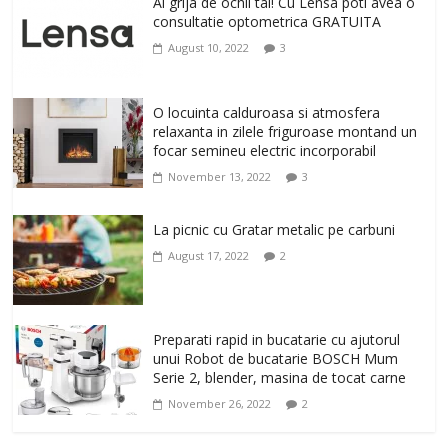
un corp sanatos si armonios dezvoltat,
Ai grija de ochii tai! Cu Lensa poti avea o
cu Flexor Fitness-dispozitiv pentru
consultatie optometrica GRATUITA
tonifiere muschi
August 10, 2022
3
February 10, 2026
0
Un ten regenerat, fara riduri. Crema
O locuinta calduroasa si atmosfera
antirid Ivatherm pentru o piele neteda si
relaxanta in zilele friguroase montand un
elastica.
focar semineu electric incorporabil
February 6, 2026
0
November 13, 2022
3
La picnic cu Gratar metalic pe carbuni
August 17, 2022
2
Preparati rapid in bucatarie cu ajutorul
unui Robot de bucatarie BOSCH Mum
Serie 2, blender, masina de tocat carne
November 26, 2022
2