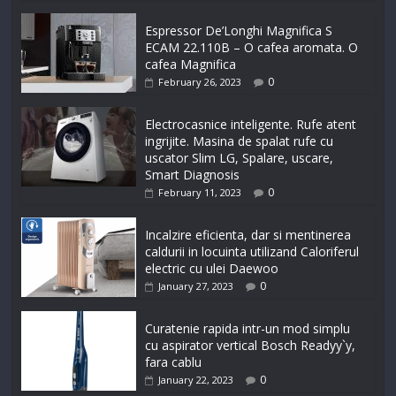
Espressor De’Longhi Magnifica S
ECAM 22.110B – O cafea aromata. O
cafea Magnifica
0
February 26, 2023
Electrocasnice inteligente. Rufe atent
ingrijite. Masina de spalat rufe cu
uscator Slim LG, Spalare, uscare,
Smart Diagnosis
0
February 11, 2023
Incalzire eficienta, dar si mentinerea
caldurii in locuinta utilizand Caloriferul
electric cu ulei Daewoo
0
January 27, 2023
Curatenie rapida intr-un mod simplu
cu aspirator vertical Bosch Readyy`y,
fara cablu
0
January 22, 2023