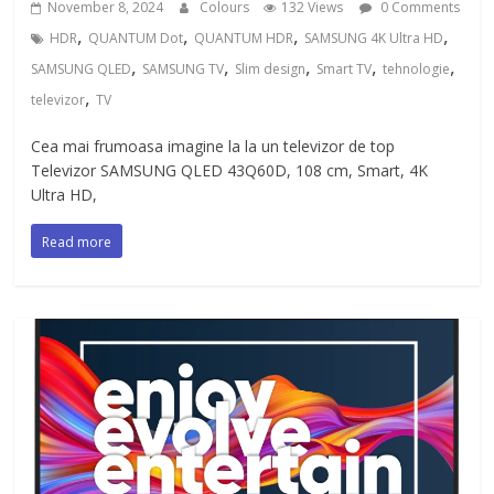
November 8, 2024
Colours
132 Views
0 Comments
,
,
,
,
HDR
QUANTUM Dot
QUANTUM HDR
SAMSUNG 4K Ultra HD
,
,
,
,
,
SAMSUNG QLED
SAMSUNG TV
Slim design
Smart TV
tehnologie
,
televizor
TV
Cea mai frumoasa imagine la la un televizor de top
Televizor SAMSUNG QLED 43Q60D, 108 cm, Smart, 4K
Ultra HD,
Read more