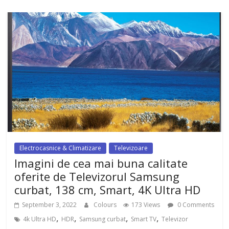
Electrocasnice & Climatizare
Televizoare
Imagini de cea mai buna calitate
oferite de Televizorul Samsung
curbat, 138 cm, Smart, 4K Ultra HD
September 3, 2022
Colours
173 Views
0 Comments
,
,
,
,
4k Ultra HD
HDR
Samsung curbat
Smart TV
Televizor