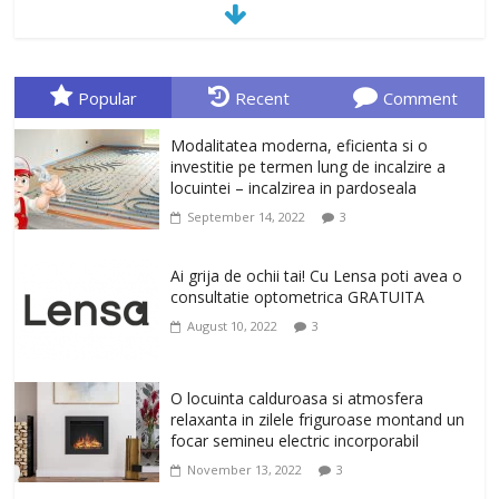
January 23, 2026
0
Sa gasesti cadoul potrivit este de multe
ori o provocare. Idei inedite, cadouri
Popular
Recent
Comment
originale, le puteti avea la Giftspot.ro,
magazinul de cadouri originale. O
Modalitatea moderna, eficienta si o
alegere buna, Oglinda de baie cu mărire
investitie pe termen lung de incalzire a
și iluminare LED
locuintei – incalzirea in pardoseala
February 20, 2026
0
September 14, 2022
3
Antrenati si tonifiati musculatura pentru
un corp sanatos si armonios dezvoltat,
Ai grija de ochii tai! Cu Lensa poti avea o
cu Flexor Fitness-dispozitiv pentru
consultatie optometrica GRATUITA
tonifiere muschi
August 10, 2022
3
February 10, 2026
0
Un ten regenerat, fara riduri. Crema
O locuinta calduroasa si atmosfera
antirid Ivatherm pentru o piele neteda si
relaxanta in zilele friguroase montand un
elastica.
focar semineu electric incorporabil
February 6, 2026
0
November 13, 2022
3