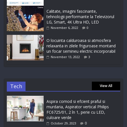
Calitate, imagini fascinante,
tehnologii performante la Televizorul
LG, Smart, 4K Ultra HD, LED
November 6, 2022
0
O locuinta calduroasa si atmosfera
relaxanta in zilele friguroase montand
un focar semineu electric incorporabil
November 13, 2022
3
Tech
View All
Aspira comod si efcient praful si
murdaria, Aspirator vertical Philips
FC6725/01, 2 în 1, perie cu LED,
culoare verde
0
October 29, 2023