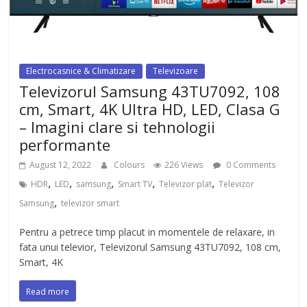
Electrocasnice & Climatizare
Televizoare
Televizorul Samsung 43TU7092, 108
cm, Smart, 4K Ultra HD, LED, Clasa G
– Imagini clare si tehnologii
performante
August 12, 2022
Colours
226 Views
0 Comments
,
,
,
,
,
HDR
LED
samsung
Smart TV
Televizor plat
Televizor
,
Samsung
televizor smart
Pentru a petrece timp placut in momentele de relaxare, in
fata unui televior, Televizorul Samsung 43TU7092, 108 cm,
Smart, 4K
Read more