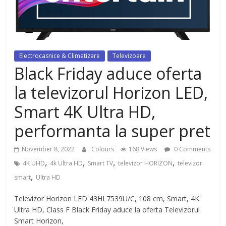
dezvoltat, cu Flexor Fitness-
dispozitiv pentru tonifiere muschi
Electrocasnice & Climatizare
Televizoare
Black Friday aduce oferta
la televizorul Horizon LED,
Smart 4K Ultra HD,
performanta la super pret
November 8, 2022
Colours
168 Views
0 Comments
,
,
,
,
4K UHD
4k Ultra HD
Smart TV
televizor HORIZON
televizor
,
smart
Ultra HD
Televizor Horizon LED 43HL7539U/C, 108 cm, Smart, 4K
Ultra HD, Class F Black Friday aduce la oferta Televizorul
Smart Horizon,