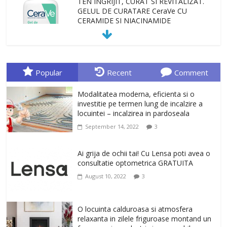
TEN INGRIJIT, CURAT SI REVITALIZAT.
GELUL DE CURATARE CeraVe CU
CERAMIDE SI NIACINAMIDE
January 23, 2026
0
Sa gasesti cadoul potrivit este de multe
ori o provocare. Idei inedite, cadouri
Popular
Recent
Comment
originale, le puteti avea la Giftspot.ro,
magazinul de cadouri originale. O
Modalitatea moderna, eficienta si o
alegere buna, Oglinda de baie cu mărire
investitie pe termen lung de incalzire a
și iluminare LED
locuintei – incalzirea in pardoseala
February 20, 2026
0
September 14, 2022
3
Antrenati si tonifiati musculatura pentru
un corp sanatos si armonios dezvoltat,
Ai grija de ochii tai! Cu Lensa poti avea o
cu Flexor Fitness-dispozitiv pentru
consultatie optometrica GRATUITA
tonifiere muschi
August 10, 2022
3
February 10, 2026
0
Un ten regenerat, fara riduri. Crema
O locuinta calduroasa si atmosfera
antirid Ivatherm pentru o piele neteda si
relaxanta in zilele friguroase montand un