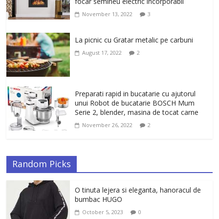
elastica.
focar semineu electric incorporabil
February 6, 2026
0
November 13, 2022
3
La picnic cu Gratar metalic pe carbuni
August 17, 2022
2
Preparati rapid in bucatarie cu ajutorul
unui Robot de bucatarie BOSCH Mum
Serie 2, blender, masina de tocat carne
November 26, 2022
2
Random Picks
O tinuta lejera si eleganta, hanoracul de
bumbac HUGO
October 5, 2023
0