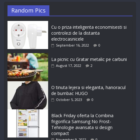
Random Pics
Cu o priza inteligenta economisesti si
controlezi de la distanta
electrocasnicele
September 16, 2022
0
La picnic cu Gratar metalic pe carbuni
August 17, 2022
2
O tinuta lejera si eleganta, hanoracul
de bumbac HUGO
October 5, 2023
0
Black Friday oferta la Combina
frigorifica Samsung No Frost-
Tehnologie avansata si design
compact
November 9, 2022
0