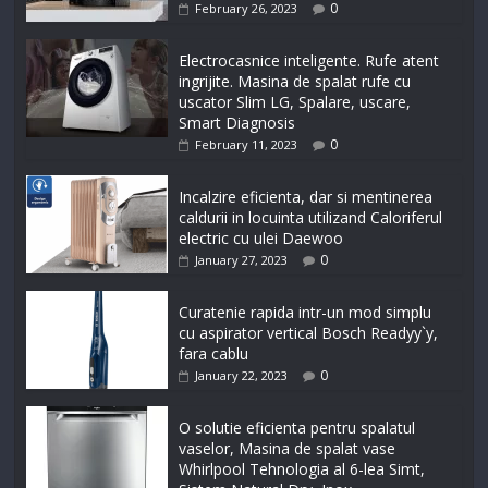
0
February 26, 2023
Electrocasnice inteligente. Rufe atent
ingrijite. Masina de spalat rufe cu
uscator Slim LG, Spalare, uscare,
Smart Diagnosis
0
February 11, 2023
Incalzire eficienta, dar si mentinerea
caldurii in locuinta utilizand Caloriferul
electric cu ulei Daewoo
0
January 27, 2023
Curatenie rapida intr-un mod simplu
cu aspirator vertical Bosch Readyy`y,
fara cablu
0
January 22, 2023
O solutie eficienta pentru spalatul
vaselor, Masina de spalat vase
Whirlpool Tehnologia al 6-lea Simt,