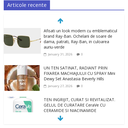
Articole recente
Afisati un look modern cu emblematicul
brand Ray-Ban. Ochelarii de soare de
dama, patrati, Ray-Ban, in culoarea
auriu-verde
January 31, 2026
0
UN TEN SATINAT, RADIANT PRIN
FIXAREA MACHIAJULUI CU SPRAY Mini
Dewy Set Anastasia Beverly Hills
January 27, 2026
0
TEN INGRIJIT, CURAT SI REVITALIZAT.
GELUL DE CURATARE CeraVe CU
CERAMIDE SI NIACINAMIDE
January 23, 2026
0
Sa gasesti cadoul potrivit este de multe
ori o provocare. Idei inedite, cadouri