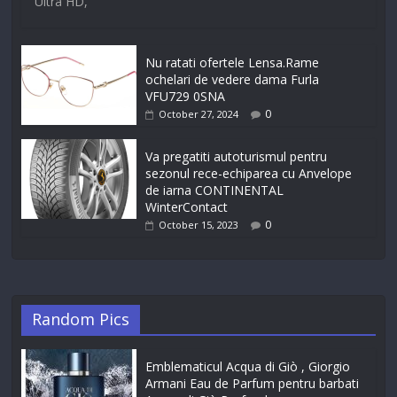
Ultra HD,
Nu ratati ofertele Lensa.Rame
ochelari de vedere dama Furla
VFU729 0SNA
0
October 27, 2024
Va pregatiti autoturismul pentru
sezonul rece-echiparea cu Anvelope
de iarna CONTINENTAL
WinterContact
0
October 15, 2023
Random Pics
Emblematicul Acqua di Giò , Giorgio
Armani Eau de Parfum pentru barbati