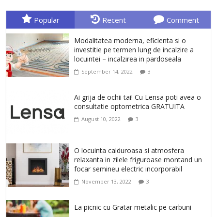
originale, le puteti avea la Giftspot.ro,
magazinul de cadouri originale. O
Popular
Recent
Comment
alegere buna, Oglinda de baie cu mărire
și iluminare LED
Modalitatea moderna, eficienta si o
February 20, 2026
0
investitie pe termen lung de incalzire a
locuintei – incalzirea in pardoseala
Antrenati si tonifiati musculatura pentru
September 14, 2022
3
un corp sanatos si armonios dezvoltat,
cu Flexor Fitness-dispozitiv pentru
tonifiere muschi
Ai grija de ochii tai! Cu Lensa poti avea o
February 10, 2026
0
consultatie optometrica GRATUITA
August 10, 2022
3
Un ten regenerat, fara riduri. Crema
antirid Ivatherm pentru o piele neteda si
elastica.
O locuinta calduroasa si atmosfera
February 6, 2026
0
relaxanta in zilele friguroase montand un
focar semineu electric incorporabil
November 13, 2022
3
La picnic cu Gratar metalic pe carbuni