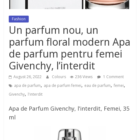
dezvoltat, cu Flexor Fitness-
dispozitiv pentru tonifiere muschi
Fashion
Un parfum nou, un
parfum floral modern Apa
de parfum pentru femei
Givenchy, l’interdit
August 26, 2022
Colours
236 Views
1 Comment
,
,
,
,
apa de parfum
apa de parfum femei
eau de parfum
femei
,
Givenchy
l'interdit
Apa de Parfum Givenchy, l’interdit, Femei, 35
ml