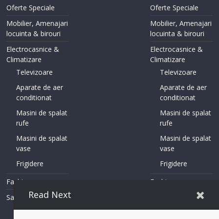
Oferte Speciale
Oferte Speciale
Mobilier, Amenajari
Mobilier, Amenajari
locuinta & birouri
locuinta & birouri
Electrocasnice &
Electrocasnice &
Climatizare
Climatizare
Televizoare
Televizoare
Aparate de aer
Aparate de aer
conditionat
conditionat
Masini de spalat
Masini de spalat
rufe
rufe
Masini de spalat
Masini de spalat
vase
vase
Frigidere
Frigidere
Fashion
Fashion
Read Next
Sanitare
Sanitare
Incalzire in
Incalzire in