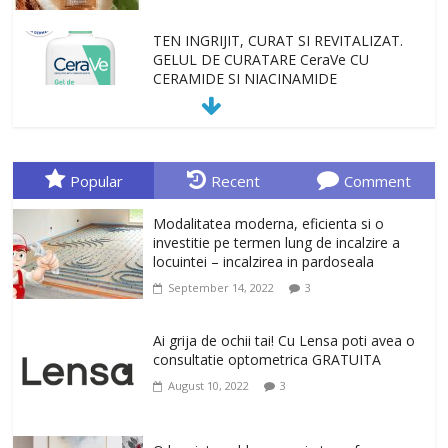
TEN INGRIJIT, CURAT SI REVITALIZAT.
GELUL DE CURATARE CeraVe CU
CERAMIDE SI NIACINAMIDE
January 23, 2026
0
Sa gasesti cadoul potrivit este de multe
ori o provocare. Idei inedite, cadouri
Popular
Recent
Comment
originale, le puteti avea la Giftspot.ro,
magazinul de cadouri originale. O
Modalitatea moderna, eficienta si o
alegere buna, Oglinda de baie cu mărire
investitie pe termen lung de incalzire a
și iluminare LED
locuintei – incalzirea in pardoseala
February 20, 2026
0
September 14, 2022
3
Antrenati si tonifiati musculatura pentru
un corp sanatos si armonios dezvoltat,
Ai grija de ochii tai! Cu Lensa poti avea o
cu Flexor Fitness-dispozitiv pentru
consultatie optometrica GRATUITA
tonifiere muschi
August 10, 2022
3
February 10, 2026
0