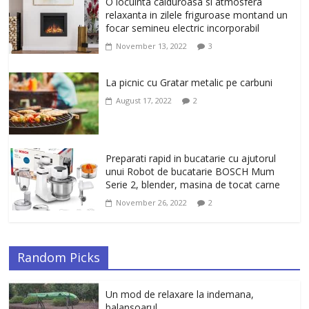
Un ten regenerat, fara riduri. Crema
O locuinta calduroasa si atmosfera
antirid Ivatherm pentru o piele neteda si
relaxanta in zilele friguroase montand un
elastica.
focar semineu electric incorporabil
February 6, 2026
0
November 13, 2022
3
La picnic cu Gratar metalic pe carbuni
August 17, 2022
2
Preparati rapid in bucatarie cu ajutorul
unui Robot de bucatarie BOSCH Mum
Serie 2, blender, masina de tocat carne
November 26, 2022
2
Random Picks
Un mod de relaxare la indemana,
balansoarul