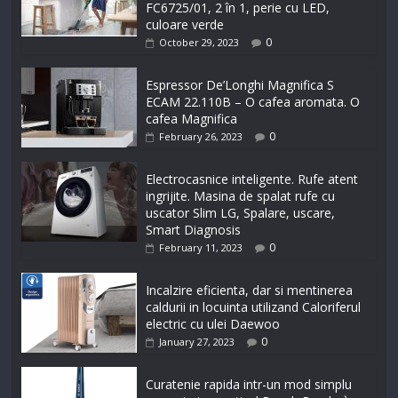
FC6725/01, 2 în 1, perie cu LED,
culoare verde
0
October 29, 2023
Espressor De’Longhi Magnifica S
ECAM 22.110B – O cafea aromata. O
cafea Magnifica
0
February 26, 2023
Electrocasnice inteligente. Rufe atent
ingrijite. Masina de spalat rufe cu
uscator Slim LG, Spalare, uscare,
Smart Diagnosis
0
February 11, 2023
Incalzire eficienta, dar si mentinerea
caldurii in locuinta utilizand Caloriferul
electric cu ulei Daewoo
0
January 27, 2023
Curatenie rapida intr-un mod simplu