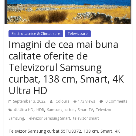
dezvoltat, cu Flexor Fitness-
dispozitiv pentru tonifiere muschi
Electrocasnice & Climatizare
Televizoare
Imagini de cea mai buna
calitate oferite de
Televizorul Samsung
curbat, 138 cm, Smart, 4K
Ultra HD
September 3, 2022
Colours
173 Views
0 Comments
,
,
,
,
4k Ultra HD
HDR
Samsung curbat
Smart TV
Televizor
,
,
Samsung
Televizor Samsung Smart
televizor smart
Televizor Samsung curbat 55TU8372, 138 cm, Smart, 4K