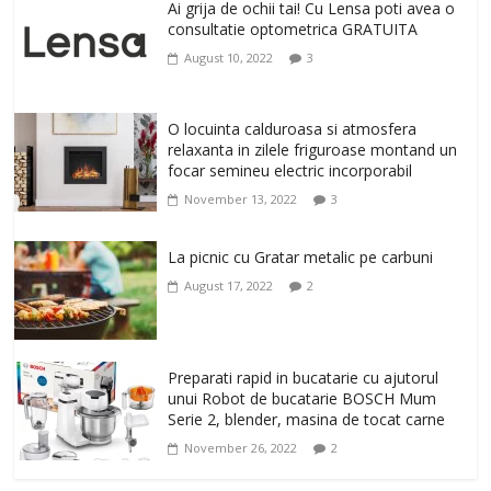
un corp sanatos si armonios dezvoltat,
Ai grija de ochii tai! Cu Lensa poti avea o
cu Flexor Fitness-dispozitiv pentru
consultatie optometrica GRATUITA
tonifiere muschi
August 10, 2022
3
February 10, 2026
0
Un ten regenerat, fara riduri. Crema
O locuinta calduroasa si atmosfera
antirid Ivatherm pentru o piele neteda si
relaxanta in zilele friguroase montand un
elastica.
focar semineu electric incorporabil
February 6, 2026
0
November 13, 2022
3
La picnic cu Gratar metalic pe carbuni
August 17, 2022
2
Preparati rapid in bucatarie cu ajutorul
unui Robot de bucatarie BOSCH Mum
Serie 2, blender, masina de tocat carne
November 26, 2022
2