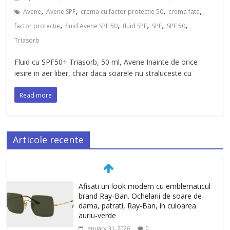
,
,
,
,
Avene
Avene SPF
crema cu factor protectie 50
crema fata
,
,
,
,
,
factor protectie
fluid Avene SPF 50
fluid SPF
SPF
SPF 50
Triasorb
Fluid cu SPF50+ Triasorb, 50 ml, Avene Inainte de orice
iesire in aer liber, chiar daca soarele nu straluceste cu
Read more
Articole recente
Afisati un look modern cu emblematicul
brand Ray-Ban. Ochelarii de soare de
dama, patrati, Ray-Ban, in culoarea
auriu-verde
January 31, 2026
0