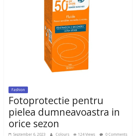
dezvoltat, cu Flexor Fitness-
dispozitiv pentru tonifiere muschi
Fashion
Fotoprotectie pentru
pielea dumneavoastra in
orice sezon
September 6, 2023
Colours
124 Views
0 Comments