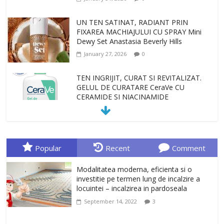
UN TEN SATINAT, RADIANT PRIN
FIXAREA MACHIAJULUI CU SPRAY Mini
Dewy Set Anastasia Beverly Hills
January 27, 2026
0
TEN INGRIJIT, CURAT SI REVITALIZAT.
GELUL DE CURATARE CeraVe CU
CERAMIDE SI NIACINAMIDE
January 23, 2026
0
Sa gasesti cadoul potrivit este de multe
ori o provocare. Idei inedite, cadouri
Popular
Recent
Comment
originale, le puteti avea la Giftspot.ro,
magazinul de cadouri originale. O
Modalitatea moderna, eficienta si o
alegere buna, Oglinda de baie cu mărire
investitie pe termen lung de incalzire a
și iluminare LED
locuintei – incalzirea in pardoseala
February 20, 2026
0
September 14, 2022
3
Antrenati si tonifiati musculatura pentru