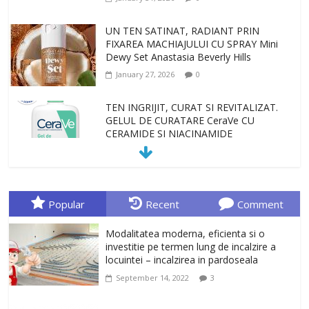
UN TEN SATINAT, RADIANT PRIN
FIXAREA MACHIAJULUI CU SPRAY Mini
Dewy Set Anastasia Beverly Hills
January 27, 2026
0
TEN INGRIJIT, CURAT SI REVITALIZAT.
GELUL DE CURATARE CeraVe CU
CERAMIDE SI NIACINAMIDE
January 23, 2026
0
Sa gasesti cadoul potrivit este de multe
ori o provocare. Idei inedite, cadouri
Popular
Recent
Comment
originale, le puteti avea la Giftspot.ro,
magazinul de cadouri originale. O
Modalitatea moderna, eficienta si o
alegere buna, Oglinda de baie cu mărire
investitie pe termen lung de incalzire a
și iluminare LED
locuintei – incalzirea in pardoseala
February 20, 2026
0
September 14, 2022
3
Antrenati si tonifiati musculatura pentru