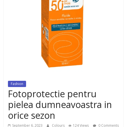
dezvoltat, cu Flexor Fitness-
dispozitiv pentru tonifiere muschi
Fashion
Fotoprotectie pentru
pielea dumneavoastra in
orice sezon
September 6, 2023
Colours
124 Views
0 Comments