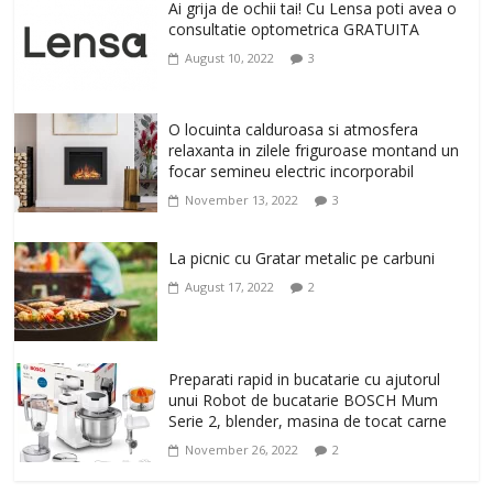
un corp sanatos si armonios dezvoltat,
Ai grija de ochii tai! Cu Lensa poti avea o
cu Flexor Fitness-dispozitiv pentru
consultatie optometrica GRATUITA
tonifiere muschi
August 10, 2022
3
February 10, 2026
0
Un ten regenerat, fara riduri. Crema
O locuinta calduroasa si atmosfera
antirid Ivatherm pentru o piele neteda si
relaxanta in zilele friguroase montand un
elastica.
focar semineu electric incorporabil
February 6, 2026
0
November 13, 2022
3
La picnic cu Gratar metalic pe carbuni
August 17, 2022
2
Preparati rapid in bucatarie cu ajutorul
unui Robot de bucatarie BOSCH Mum
Serie 2, blender, masina de tocat carne
November 26, 2022
2