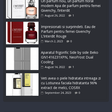
Un parfum nou, un parfum floral
modern Apa de parfum pentru femei
Givenchy, l’interdit
August 26, 2022
1
Impresionati si surprindeti. Eau de
Parfum pentru femei Givenchy
L’Interdit Rouge
March 2, 2023
0
Aparatul frigorific Side by side Beko
GN1416231XPN, NeoFrost Dual
Cooling
August 14, 2022
1
Veti avea o piele hidratata intreaga zi
cu Lotiunea faciala hidratanta 96%
extract de melci, COSRX
September 24, 2023
0