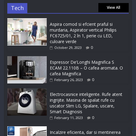
Tech
View All
Aspira comod si efcient praful si
murdaria, Aspirator vertical Philips
FC6725/01, 2 în 1, perie cu LED,
culoare verde
0
October 29, 2023
Espressor De’Longhi Magnifica S
ECAM 22.110B – O cafea aromata. O
cafea Magnifica
0
February 26, 2023
Electrocasnice inteligente. Rufe atent
ingrijite. Masina de spalat rufe cu
uscator Slim LG, Spalare, uscare,
Smart Diagnosis
0
February 11, 2023
Incalzire eficienta, dar si mentinerea