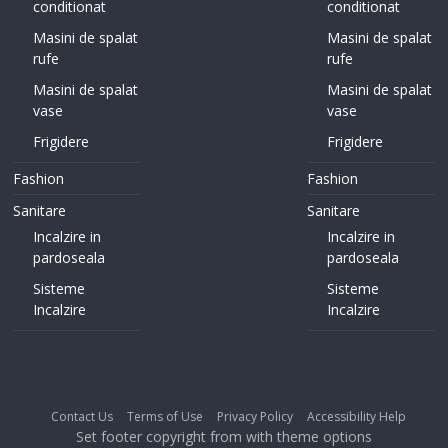
conditionat
conditionat
Masini de spalat
Masini de spalat
rufe
rufe
Masini de spalat
Masini de spalat
vase
vase
Frigidere
Frigidere
Fashion
Fashion
Sanitare
Sanitare
Incalzire in
Incalzire in
pardoseala
pardoseala
Sisteme
Sisteme
Incalzire
Incalzire
Contact Us
Terms of Use
Privacy Policy
Accessibility Help
Set footer copyright from with theme options