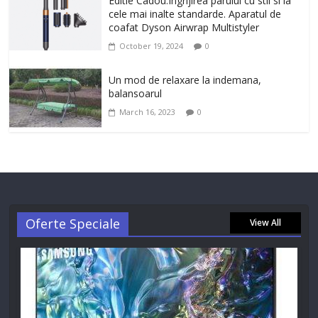
Editie Cadou.Ingrijirea parului cu stil si la
cele mai inalte standarde. Aparatul de
coafat Dyson Airwrap Multistyler
October 19, 2024
0
Un mod de relaxare la indemana,
balansoarul
March 16, 2023
0
Oferte Speciale
View All