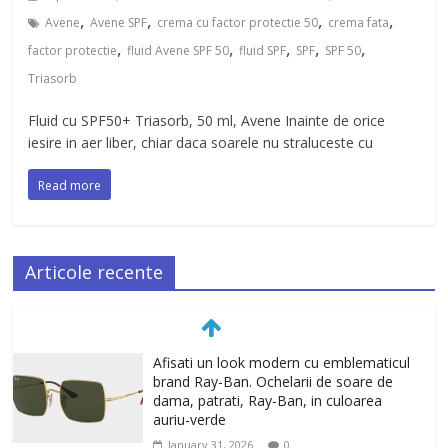
,
,
,
,
Avene
Avene SPF
crema cu factor protectie 50
crema fata
,
,
,
,
,
factor protectie
fluid Avene SPF 50
fluid SPF
SPF
SPF 50
Triasorb
Fluid cu SPF50+ Triasorb, 50 ml, Avene Inainte de orice
iesire in aer liber, chiar daca soarele nu straluceste cu
Read more
Articole recente
Afisati un look modern cu emblematicul
brand Ray-Ban. Ochelarii de soare de
dama, patrati, Ray-Ban, in culoarea
auriu-verde
January 31, 2026
0