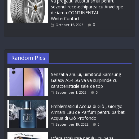
Va pregatiti autoturismul pentru
sezonul rece-echiparea cu Anvelope
de iarna CONTINENTAL
WinterContact
0
October 15, 2023
Random Pics
Senzatia anului, uimitorul Samsung
Galaxy A54 5G va va surprinde cu
caracteristicile sale de top
September 1, 2023
0
Emblematicul Acqua di Giò , Giorgio
Armani Eau de Parfum pentru barbati
Acqua di Giò Profondo
September 19, 2022
0
Ofera stralucire parului cu peria