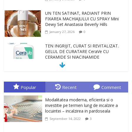
UN TEN SATINAT, RADIANT PRIN
FIXAREA MACHIAJULUI CU SPRAY Mini
Dewy Set Anastasia Beverly Hills
January 27, 2026
0
TEN INGRIJIT, CURAT SI REVITALIZAT.
GELUL DE CURATARE CeraVe CU
CERAMIDE SI NIACINAMIDE
January 23, 2026
0
Sa gasesti cadoul potrivit este de multe
ori o provocare. Idei inedite, cadouri
Popular
Recent
Comment
originale, le puteti avea la Giftspot.ro,
magazinul de cadouri originale. O
Modalitatea moderna, eficienta si o
alegere buna, Oglinda de baie cu mărire
investitie pe termen lung de incalzire a
și iluminare LED
locuintei – incalzirea in pardoseala
February 20, 2026
0
September 14, 2022
3
Antrenati si tonifiati musculatura pentru