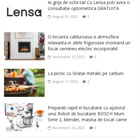
un corp sanatos si armonios dezvoltat,
Ai grija de ochii tai! Cu Lensa poti avea o
cu Flexor Fitness-dispozitiv pentru
consultatie optometrica GRATUITA
tonifiere muschi
August 10, 2022
3
February 10, 2026
0
Un ten regenerat, fara riduri. Crema
O locuinta calduroasa si atmosfera
antirid Ivatherm pentru o piele neteda si
relaxanta in zilele friguroase montand un
elastica.
focar semineu electric incorporabil
February 6, 2026
0
November 13, 2022
3
La picnic cu Gratar metalic pe carbuni
August 17, 2022
2
Preparati rapid in bucatarie cu ajutorul
unui Robot de bucatarie BOSCH Mum
Serie 2, blender, masina de tocat carne
November 26, 2022
2