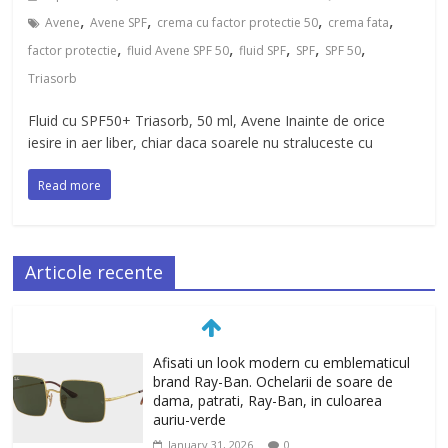
,
,
,
,
Avene
Avene SPF
crema cu factor protectie 50
crema fata
,
,
,
,
,
factor protectie
fluid Avene SPF 50
fluid SPF
SPF
SPF 50
Triasorb
Fluid cu SPF50+ Triasorb, 50 ml, Avene Inainte de orice
iesire in aer liber, chiar daca soarele nu straluceste cu
Read more
Articole recente
Afisati un look modern cu emblematicul
brand Ray-Ban. Ochelarii de soare de
dama, patrati, Ray-Ban, in culoarea
auriu-verde
January 31, 2026
0