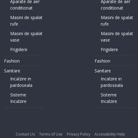
Aparate de aer
Aparate de aer
conditionat
conditionat
Masini de spalat
Masini de spalat
rufe
rufe
Masini de spalat
Masini de spalat
vase
vase
Frigidere
Frigidere
Fashion
Fashion
Sanitare
Sanitare
Incalzire in
Incalzire in
pardoseala
pardoseala
Sisteme
Sisteme
Incalzire
Incalzire
Contact Us
Terms of Use
Privacy Policy
Accessibility Help