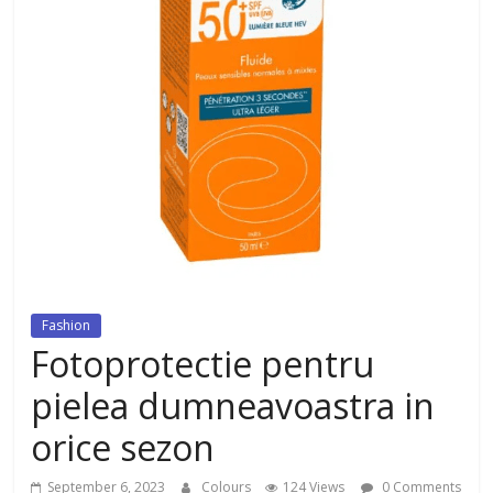
dezvoltat, cu Flexor Fitness-
dispozitiv pentru tonifiere muschi
Fashion
Fotoprotectie pentru
pielea dumneavoastra in
orice sezon
September 6, 2023
Colours
124 Views
0 Comments