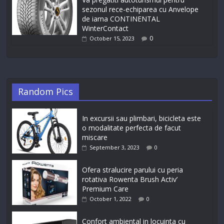
sezonul rece-echiparea cu Anvelope
de iarna CONTINENTAL
WinterContact
0
October 15, 2023
Random Pics
In excursii sau plimbari, bicicleta este
o modalitate perfecta de facut
miscare
September 3, 2023
0
Ofera stralucire parului cu peria
rotativa Rowenta Brush Activ’
Premium Care
October 1, 2022
0
Confort ambiental in locuinta cu