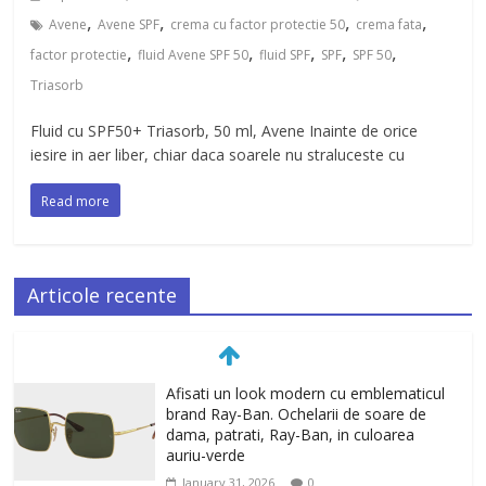
,
,
,
,
Avene
Avene SPF
crema cu factor protectie 50
crema fata
,
,
,
,
,
factor protectie
fluid Avene SPF 50
fluid SPF
SPF
SPF 50
Triasorb
Fluid cu SPF50+ Triasorb, 50 ml, Avene Inainte de orice
iesire in aer liber, chiar daca soarele nu straluceste cu
Read more
Articole recente
Afisati un look modern cu emblematicul
brand Ray-Ban. Ochelarii de soare de
dama, patrati, Ray-Ban, in culoarea
auriu-verde
January 31, 2026
0