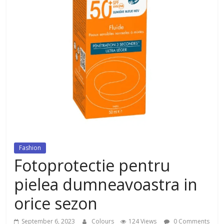
dezvoltat, cu Flexor Fitness-
dispozitiv pentru tonifiere muschi
Fashion
Fotoprotectie pentru
pielea dumneavoastra in
orice sezon
September 6, 2023
Colours
124 Views
0 Comments