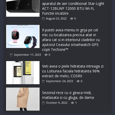
aparatul de aer conditionat Star-Light
ACT-12BLWF 12000 BTU Wi-Fi,
Functie incalzire
August 25, 2022
0
Il puteti avea mereu in grija pe cel
mic cu localizarea precisa atat in
afara cat si in interiorul cladirilor cu
ajutorul Ceasului smartwatch GPS
copii Techone™
September 11, 2023
0
Veti avea o piele hidratata intreaga zi
cu Lotiunea faciala hidratanta 96%
extract de melci, COSRX
September 24, 2023
0
Sezonul rece cu o geaca midi,
matlasata si cu gluga, de dama
October 9, 2022
1