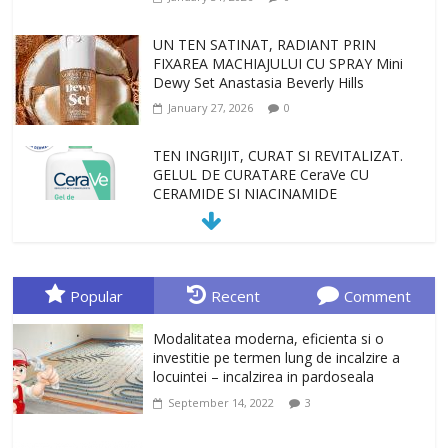
UN TEN SATINAT, RADIANT PRIN
FIXAREA MACHIAJULUI CU SPRAY Mini
Dewy Set Anastasia Beverly Hills
January 27, 2026
0
TEN INGRIJIT, CURAT SI REVITALIZAT.
GELUL DE CURATARE CeraVe CU
CERAMIDE SI NIACINAMIDE
January 23, 2026
0
Sa gasesti cadoul potrivit este de multe
ori o provocare. Idei inedite, cadouri
Popular
Recent
Comment
originale, le puteti avea la Giftspot.ro,
magazinul de cadouri originale. O
Modalitatea moderna, eficienta si o
alegere buna, Oglinda de baie cu mărire
investitie pe termen lung de incalzire a
și iluminare LED
locuintei – incalzirea in pardoseala
February 20, 2026
0
September 14, 2022
3
Antrenati si tonifiati musculatura pentru