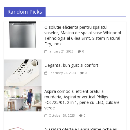
Random Picks
O solutie eficienta pentru spalatul
vaselor, Masina de spalat vase Whirlpool
Tehnologia al 6-lea Simt, Sistem Natural
Dry, Inox
January 21, 2023
0
Eleganta, bun gust si confort
February 24, 2023
0
Aspira comod si efcient praful si
murdaria, Aspirator vertical Philips
FC6725/01, 2 în 1, perie cu LED, culoare
verde
October 29, 2023
0
Nu ratati ofertele Lensa.Rame ochelari