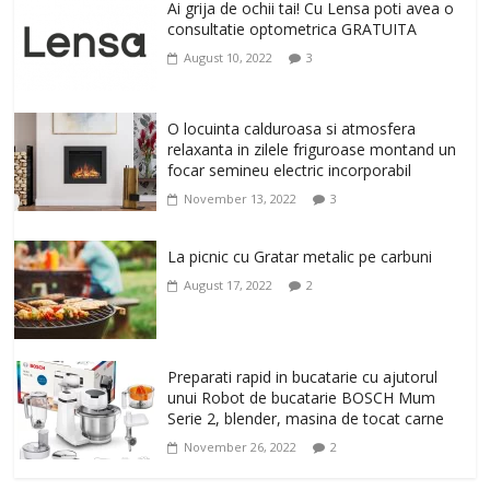
un corp sanatos si armonios dezvoltat,
Ai grija de ochii tai! Cu Lensa poti avea o
cu Flexor Fitness-dispozitiv pentru
consultatie optometrica GRATUITA
tonifiere muschi
August 10, 2022
3
February 10, 2026
0
Un ten regenerat, fara riduri. Crema
O locuinta calduroasa si atmosfera
antirid Ivatherm pentru o piele neteda si
relaxanta in zilele friguroase montand un
elastica.
focar semineu electric incorporabil
February 6, 2026
0
November 13, 2022
3
La picnic cu Gratar metalic pe carbuni
August 17, 2022
2
Preparati rapid in bucatarie cu ajutorul
unui Robot de bucatarie BOSCH Mum
Serie 2, blender, masina de tocat carne
November 26, 2022
2