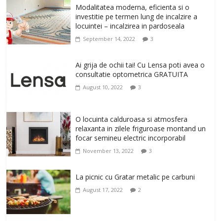
Modalitatea moderna, eficienta si o
alegere buna, Oglinda de baie cu mărire
investitie pe termen lung de incalzire a
și iluminare LED
locuintei – incalzirea in pardoseala
February 20, 2026
0
September 14, 2022
3
Antrenati si tonifiati musculatura pentru
un corp sanatos si armonios dezvoltat,
Ai grija de ochii tai! Cu Lensa poti avea o
cu Flexor Fitness-dispozitiv pentru
consultatie optometrica GRATUITA
tonifiere muschi
August 10, 2022
3
February 10, 2026
0
Un ten regenerat, fara riduri. Crema
O locuinta calduroasa si atmosfera
antirid Ivatherm pentru o piele neteda si
relaxanta in zilele friguroase montand un
elastica.
focar semineu electric incorporabil
February 6, 2026
0
November 13, 2022
3
La picnic cu Gratar metalic pe carbuni
August 17, 2022
2