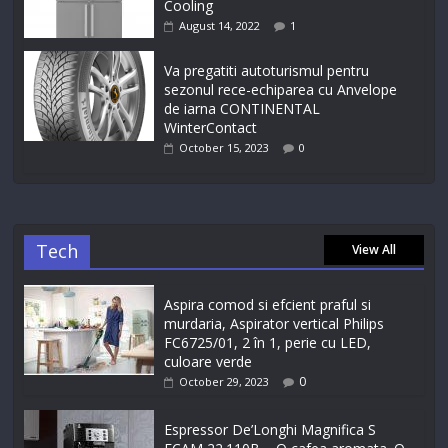
Cooling
August 14, 2022
1
Va pregatiti autoturismul pentru
sezonul rece-echiparea cu Anvelope
de iarna CONTINENTAL
WinterContact
October 15, 2023
0
Tech
View All
Aspira comod si efcient praful si
murdaria, Aspirator vertical Philips
FC6725/01, 2 în 1, perie cu LED,
culoare verde
0
October 29, 2023
Espressor De’Longhi Magnifica S