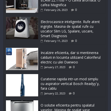
ECAM 22.110B – O cafea aromata. O
cafea Magnifica
0
February 26, 2023
Electrocasnice inteligente. Rufe atent
ingrijite. Masina de spalat rufe cu
uscator Slim LG, Spalare, uscare,
Smart Diagnosis
0
February 11, 2023
Incalzire eficienta, dar si mentinerea
caldurii in locuinta utilizand Caloriferul
electric cu ulei Daewoo
0
January 27, 2023
Curatenie rapida intr-un mod simplu
cu aspirator vertical Bosch Readyy`y,
fara cablu
0
January 22, 2023
O solutie eficienta pentru spalatul
vaselor, Masina de spalat vase