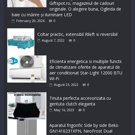
Giftspot.ro, magazinul de cadouri
originale. O alegere buna, Oglinda de
baie cu mărire și iluminare LED
February 20, 2026
0
Coltar practic, extensibil Rileft si reversibil
August 7, 2022
0
Eficienta energetica si multiple functii
de climatizare oferite de aparatul de
aer conditionat Star-Light 12000 BTU
Wi-Fi
August 25, 2022
0
Tinuta perfecta accesorizata cu
gentuta clutch eleganta
May 16, 2023
0
Aparatul frigorific Side by side Beko
GN1416231XPN, NeoFrost Dual