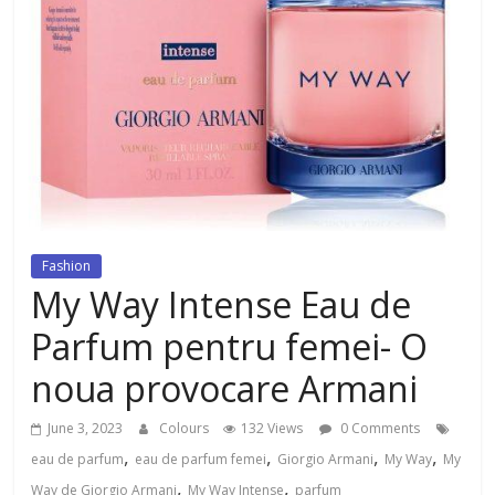
dezvoltat, cu Flexor Fitness-
dispozitiv pentru tonifiere muschi
Fashion
My Way Intense Eau de
Parfum pentru femei- O
noua provocare Armani
June 3, 2023
Colours
132 Views
0 Comments
,
,
,
,
eau de parfum
eau de parfum femei
Giorgio Armani
My Way
My
,
,
Way de Giorgio Armani
My Way Intense
parfum