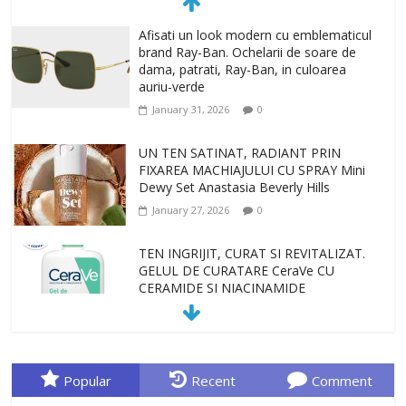
Afisati un look modern cu emblematicul
brand Ray-Ban. Ochelarii de soare de
dama, patrati, Ray-Ban, in culoarea
auriu-verde
January 31, 2026
0
UN TEN SATINAT, RADIANT PRIN
FIXAREA MACHIAJULUI CU SPRAY Mini
Dewy Set Anastasia Beverly Hills
January 27, 2026
0
TEN INGRIJIT, CURAT SI REVITALIZAT.
GELUL DE CURATARE CeraVe CU
CERAMIDE SI NIACINAMIDE
January 23, 2026
0
Sa gasesti cadoul potrivit este de multe
ori o provocare. Idei inedite, cadouri
Popular
Recent
Comment
originale, le puteti avea la Giftspot.ro,
magazinul de cadouri originale. O