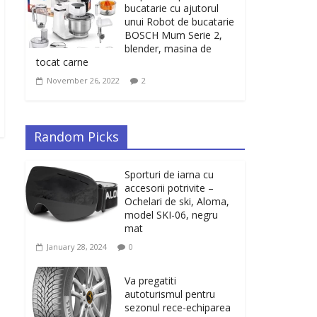
bucatarie cu ajutorul
unui Robot de bucatarie
BOSCH Mum Serie 2,
blender, masina de
tocat carne
November 26, 2022
2
Random Picks
Sporturi de iarna cu
accesorii potrivite –
Ochelari de ski, Aloma,
model SKI-06, negru
mat
January 28, 2024
0
Va pregatiti
autoturismul pentru
sezonul rece-echiparea