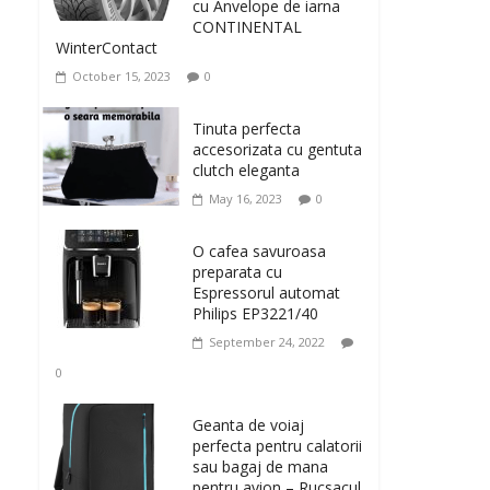
cu Anvelope de iarna
CONTINENTAL
WinterContact
October 15, 2023
0
Tinuta perfecta
accesorizata cu gentuta
clutch eleganta
May 16, 2023
0
O cafea savuroasa
preparata cu
Espressorul automat
Philips EP3221/40
September 24, 2022
0
Geanta de voiaj
perfecta pentru calatorii
sau bagaj de mana
pentru avion – Rucsacul