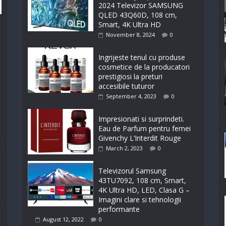
2024 Televizor SAMSUNG
QLED 43Q60D, 108 cm,
Smart, 4K Ultra HD
November 8, 2024
0
Ingrijeste tenul cu produse
cosmetice de la producatori
prestigiosi la preturi
accesibile tuturor
September 4, 2023
0
Impresionati si surprindeti.
Eau de Parfum pentru femei
Givenchy L’Interdit Rouge
March 2, 2023
0
Televizorul Samsung
43TU7092, 108 cm, Smart,
4K Ultra HD, LED, Clasa G –
Imagini clare si tehnologii
performante
August 12, 2022
0