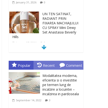
January 31, 2026
0
UN TEN SATINAT,
RADIANT PRIN
FIXAREA MACHIAJULUI
CU SPRAY Mini Dewy
Set Anastasia Beverly
Hills
January 27, 2026
0
TEN INGRIJIT, CURAT
SI REVITALIZAT. GELUL
DE CURATARE CeraVe
Popular
Recent
Comment
CU CERAMIDE SI
NIACINAMIDE
Modalitatea moderna,
January 23, 2026
0
eficienta si o investitie
pe termen lung de
incalzire a locuintei –
Sa gasesti cadoul
incalzirea in pardoseala
potrivit este de multe
ori o provocare. Idei
September 14, 2022
3
inedite, cadouri