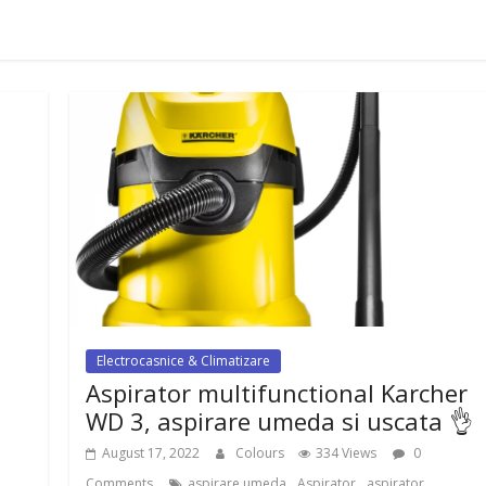
Electrocasnice & Climatizare
Aspirator multifunctional Karcher
WD 3, aspirare umeda si uscata 👌
August 17, 2022
Colours
334 Views
0
,
,
Comments
aspirare umeda
Aspirator
aspirator