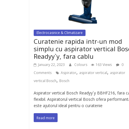
Electrocasnice & Climatizare
Curatenie rapida intr-un mod
simplu cu aspirator vertical Bo
Readyy`y, fara cablu
January 22, 2023
Colours
163 Views
0
,
,
Comments
Aspirator
aspirator vertical
aspirator
,
vertical Bosch
Bosch
Aspirator vertical Bosch Readyy`y BBHF216, fara c
flexibil. Aspiratorul vertical Bosch ofera performant
este ajutorul ideal pentru o curatenie
Read more