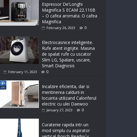
Espressor De’Longhi
Magnifica S ECAM 22.110B
– O cafea aromata. O cafea
Magnifica
0
February 26, 2023
Electrocasnice inteligente.
Rufe atent ingrijite. Masina
de spalat rufe cu uscator
Slim LG, Spalare, uscare,
Smart Diagnosis
0
February 11, 2023
Incalzire eficienta, dar si
mentinerea caldurii in
locuinta utilizand Caloriferul
electric cu ulei Daewoo
0
January 27, 2023
Curatenie rapida intr-un
mod simplu cu aspirator
vertical Bosch Readyy`y,