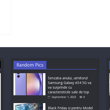
Random Pics
Senzatia anului, uimitorul
Samsung Galaxy A54 5G va
va surprinde cu
caracteristicile sale de top
September 1, 2023
0
Black Friday si pentru Model