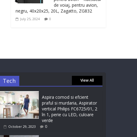
de voiaj, pentru avion,
negru, 40x20x25, 20L, Zagatto, ZG832
July 25, 2024
0
Tech
View All
Aspira comod si efcient
praful si murdaria, Aspirator
vertical Philips FC6725/01, 2
în 1, perie cu LED, culoare
verde
0
October 29, 2023