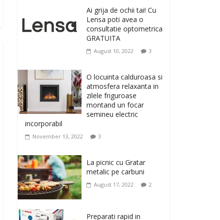
originale, le puteti avea
Ai grija de ochii tai! Cu
la Giftspot.ro, magazinul de cadouri
Lensa poti avea o
originale. O alegere buna, Oglinda de baie
consultatie optometrica
cu mărire și iluminare LED
GRATUITA
February 20, 2026
0
August 10, 2022
3
Antrenati si tonifiati
musculatura pentru un
O locuinta calduroasa si
corp sanatos si
atmosfera relaxanta in
armonios dezvoltat, cu
zilele friguroase
Flexor Fitness-dispozitiv
montand un focar
pentru tonifiere muschi
semineu electric
incorporabil
February 10, 2026
0
November 13, 2022
3
Un ten regenerat, fara
riduri. Crema antirid
La picnic cu Gratar
Ivatherm pentru o piele
metalic pe carbuni
neteda si elastica.
August 17, 2022
2
February 6, 2026
0
Preparati rapid in