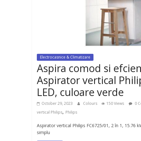
dispozitiv pentru tonifiere muschi
Electrocasnice & Climatizare
Aspira comod si efcien
Aspirator vertical Phil
LED, culoare verde
October 29, 2023
Colours
150 Views
0 C
,
vertical Philips
Philips
Aspirator vertical Philips FC6725/01, 2 în 1, 15.76 
simplu