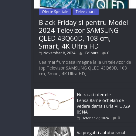
Oferte Speciale
Televizoare
Black Friday si pentru Model
2024 Televizor SAMSUNG
QLED 43Q60D, 108 cm,
Smart, 4K Ultra HD
November 8, 2024
Colours
0
Cea mai frumoasa imagine la la un televizor de
top Televizor SAMSUNG QLED 43Q60D, 108
cm, Smart, 4K Ultra HD,
Nu ratati ofertele
Lensa.Rame ochelari de
vedere dama Furla VFU729
0SNA
0
October 27, 2024
Va pregatiti autoturismul