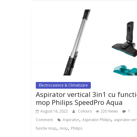
Electrocasnice & Climatizare
Aspirator vertical 3in1 cu functi
mop Philips SpeedPro Aqua
August 16, 2022
Colours
220 Views
1
,
,
Comment
Aspirator
Aspirator Philips
aspirator ver
,
,
functie mop
mop
Philips