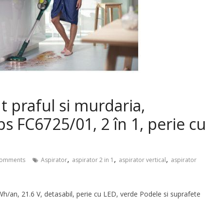
t praful si murdaria,
ips FC6725/01, 2 în 1, perie cu
,
,
,
omments
Aspirator
aspirator 2 in 1
aspirator vertical
aspirator
kWh/an, 21.6 V, detasabil, perie cu LED, verde Podele si suprafete