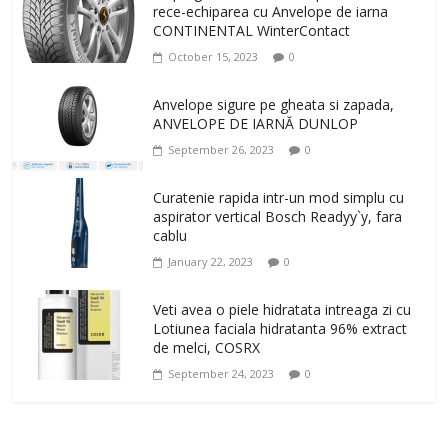
rece-echiparea cu Anvelope de iarna
CONTINENTAL WinterContact
October 15, 2023
0
Anvelope sigure pe gheata si zapada,
ANVELOPE DE IARNĂ DUNLOP
September 26, 2023
0
Curatenie rapida intr-un mod simplu cu
aspirator vertical Bosch Readyy`y, fara
cablu
January 22, 2023
0
Veti avea o piele hidratata intreaga zi cu
Lotiunea faciala hidratanta 96% extract
de melci, COSRX
September 24, 2023
0