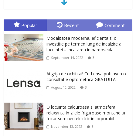
January 23, 2026
0
Sa gasesti cadoul potrivit este de multe
ori o provocare. Idei inedite, cadouri
Popular
Recent
Comment
originale, le puteti avea la Giftspot.ro,
magazinul de cadouri originale. O
Modalitatea moderna, eficienta si o
alegere buna, Oglinda de baie cu mărire
investitie pe termen lung de incalzire a
și iluminare LED
locuintei – incalzirea in pardoseala
February 20, 2026
0
September 14, 2022
3
Antrenati si tonifiati musculatura pentru
un corp sanatos si armonios dezvoltat,
Ai grija de ochii tai! Cu Lensa poti avea o
cu Flexor Fitness-dispozitiv pentru
consultatie optometrica GRATUITA
tonifiere muschi
August 10, 2022
3
February 10, 2026
0
Un ten regenerat, fara riduri. Crema
O locuinta calduroasa si atmosfera
antirid Ivatherm pentru o piele neteda si
relaxanta in zilele friguroase montand un
elastica.
focar semineu electric incorporabil
February 6, 2026
0
November 13, 2022
3