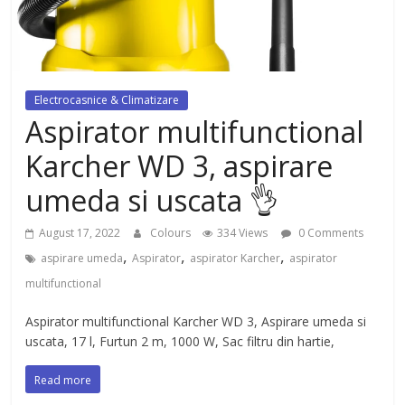
dezvoltat, cu Flexor Fitness-
dispozitiv pentru tonifiere muschi
Electrocasnice & Climatizare
Aspirator multifunctional
Karcher WD 3, aspirare
umeda si uscata 👌
August 17, 2022
Colours
334 Views
0 Comments
,
,
,
aspirare umeda
Aspirator
aspirator Karcher
aspirator
multifunctional
Aspirator multifunctional Karcher WD 3, Aspirare umeda si
uscata, 17 l, Furtun 2 m, 1000 W, Sac filtru din hartie,
Read more