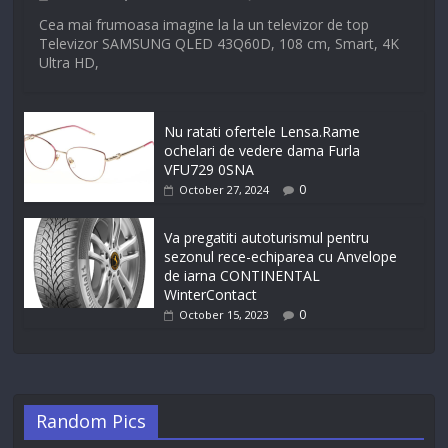
Cea mai frumoasa imagine la la un televizor de top
Televizor SAMSUNG QLED 43Q60D, 108 cm, Smart, 4K
Ultra HD,
Nu ratati ofertele Lensa.Rame
ochelari de vedere dama Furla
VFU729 0SNA
0
October 27, 2024
Va pregatiti autoturismul pentru
sezonul rece-echiparea cu Anvelope
de iarna CONTINENTAL
WinterContact
0
October 15, 2023
Random Pics