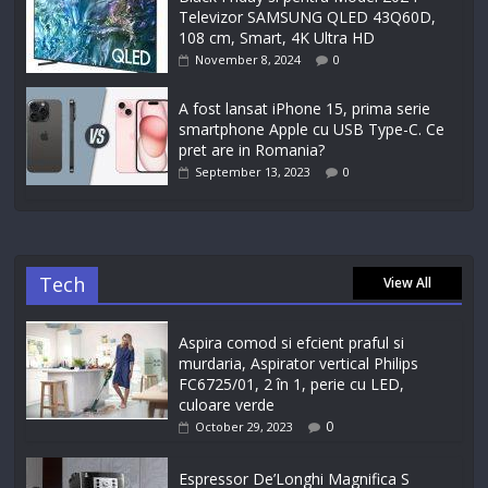
Televizor SAMSUNG QLED 43Q60D,
108 cm, Smart, 4K Ultra HD
November 8, 2024
0
A fost lansat iPhone 15, prima serie
smartphone Apple cu USB Type-C. Ce
pret are in Romania?
September 13, 2023
0
Tech
View All
Aspira comod si efcient praful si
murdaria, Aspirator vertical Philips
FC6725/01, 2 în 1, perie cu LED,
culoare verde
0
October 29, 2023
Espressor De’Longhi Magnifica S