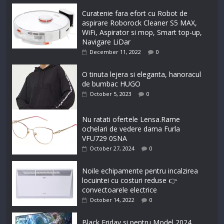
Curatenie fara efort cu Robot de
aspirare Roborock Cleaner S5 MAX,
WiFi, Aspirator si mop, Smart top-up,
Navigare LiDar
December 11, 2022
0
O tinuta lejera si eleganta, hanoracul
de bumbac HUGO
October 5, 2023
0
Nu ratati ofertele Lensa.Rame
ochelari de vedere dama Furla
VFU729 0SNA
October 27, 2024
0
Noile echipamente pentru incalzirea
locuintei cu costuri reduse 👉
convectoarele electrice
October 14, 2022
0
Black Friday si pentru Model 2024