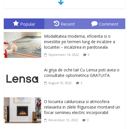
January 23, 2026
0
Sa gasesti cadoul potrivit este de multe
ori o provocare. Idei inedite, cadouri
Popular
Recent
Comment
originale, le puteti avea la Giftspot.ro,
magazinul de cadouri originale. O
Modalitatea moderna, eficienta si o
alegere buna, Oglinda de baie cu mărire
investitie pe termen lung de incalzire a
și iluminare LED
locuintei – incalzirea in pardoseala
February 20, 2026
0
September 14, 2022
3
Antrenati si tonifiati musculatura pentru
un corp sanatos si armonios dezvoltat,
Ai grija de ochii tai! Cu Lensa poti avea o
cu Flexor Fitness-dispozitiv pentru
consultatie optometrica GRATUITA
tonifiere muschi
August 10, 2022
3
February 10, 2026
0
Un ten regenerat, fara riduri. Crema
O locuinta calduroasa si atmosfera
antirid Ivatherm pentru o piele neteda si
relaxanta in zilele friguroase montand un
elastica.
focar semineu electric incorporabil
February 6, 2026
0
November 13, 2022
3