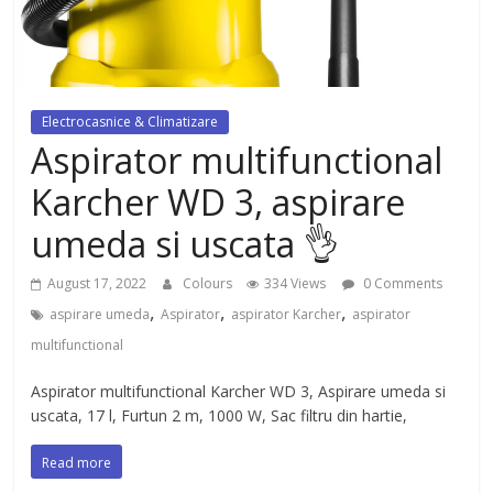
dezvoltat, cu Flexor Fitness-
dispozitiv pentru tonifiere muschi
Electrocasnice & Climatizare
Aspirator multifunctional
Karcher WD 3, aspirare
umeda si uscata 👌
August 17, 2022
Colours
334 Views
0 Comments
,
,
,
aspirare umeda
Aspirator
aspirator Karcher
aspirator
multifunctional
Aspirator multifunctional Karcher WD 3, Aspirare umeda si
uscata, 17 l, Furtun 2 m, 1000 W, Sac filtru din hartie,
Read more