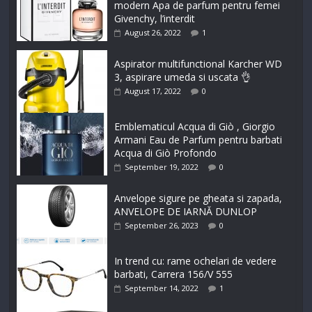
modern Apa de parfum pentru femei
Givenchy, l’interdit
August 26, 2022
1
Aspirator multifunctional Karcher WD
3, aspirare umeda si uscata 👌
August 17, 2022
0
Emblematicul Acqua di Giò , Giorgio
Armani Eau de Parfum pentru barbati
Acqua di Giò Profondo
September 19, 2022
0
Anvelope sigure pe gheata si zapada,
ANVELOPE DE IARNĂ DUNLOP
September 26, 2023
0
In trend cu: rame ochelari de vedere
barbati, Carrera 156/V 555
September 14, 2022
1