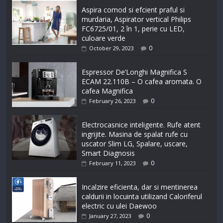
Aspira comod si efcient praful si
murdaria, Aspirator vertical Philips
FC6725/01, 2 în 1, perie cu LED,
culoare verde
0
October 29, 2023
Espressor De’Longhi Magnifica S
ECAM 22.110B – O cafea aromata. O
cafea Magnifica
0
February 26, 2023
Electrocasnice inteligente. Rufe atent
ingrijite. Masina de spalat rufe cu
uscator Slim LG, Spalare, uscare,
Smart Diagnosis
0
February 11, 2023
Incalzire eficienta, dar si mentinerea
caldurii in locuinta utilizand Caloriferul
electric cu ulei Daewoo
0
January 27, 2023