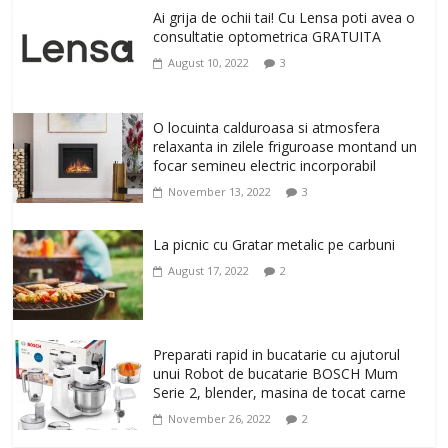
un corp sanatos si armonios dezvoltat,
Ai grija de ochii tai! Cu Lensa poti avea o
cu Flexor Fitness-dispozitiv pentru
consultatie optometrica GRATUITA
tonifiere muschi
August 10, 2022
3
February 10, 2026
0
Un ten regenerat, fara riduri. Crema
O locuinta calduroasa si atmosfera
antirid Ivatherm pentru o piele neteda si
relaxanta in zilele friguroase montand un
elastica.
focar semineu electric incorporabil
February 6, 2026
0
November 13, 2022
3
La picnic cu Gratar metalic pe carbuni
August 17, 2022
2
Preparati rapid in bucatarie cu ajutorul
unui Robot de bucatarie BOSCH Mum
Serie 2, blender, masina de tocat carne
November 26, 2022
2