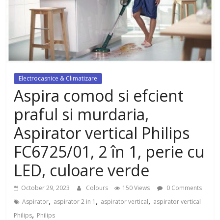
dezvoltat, cu Flexor Fitness-
dispozitiv pentru tonifiere muschi
Electrocasnice & Climatizare
Aspira comod si efcient
praful si murdaria,
Aspirator vertical Philips
FC6725/01, 2 în 1, perie cu
LED, culoare verde
October 29, 2023
Colours
150 Views
0 Comments
,
,
,
Aspirator
aspirator 2 in 1
aspirator vertical
aspirator vertical
,
Philips
Philips