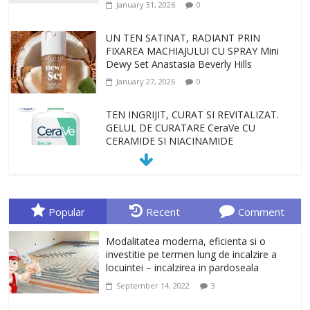
January 31, 2026
0
UN TEN SATINAT, RADIANT PRIN
FIXAREA MACHIAJULUI CU SPRAY Mini
Dewy Set Anastasia Beverly Hills
January 27, 2026
0
TEN INGRIJIT, CURAT SI REVITALIZAT.
GELUL DE CURATARE CeraVe CU
CERAMIDE SI NIACINAMIDE
January 23, 2026
0
Sa gasesti cadoul potrivit este de multe
ori o provocare. Idei inedite, cadouri
Popular
Recent
Comment
originale, le puteti avea la Giftspot.ro,
magazinul de cadouri originale. O
Modalitatea moderna, eficienta si o
alegere buna, Oglinda de baie cu mărire
investitie pe termen lung de incalzire a
și iluminare LED
locuintei – incalzirea in pardoseala
February 20, 2026
0
September 14, 2022
3
Antrenati si tonifiati musculatura pentru