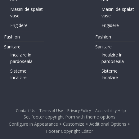
Masini de spalat
Masini de spalat
vase
vase
Frigidere
Frigidere
Fashion
Fashion
Sanitare
Sanitare
Incalzire in
Incalzire in
pardoseala
pardoseala
Sisteme
Sisteme
Incalzire
Incalzire
Contact Us
Terms of Use
Privacy Policy
Accessibility Help
Set footer copyright from with theme options
Configure in Appearance > Customize > Additional Options >
Footer Copyright Editor