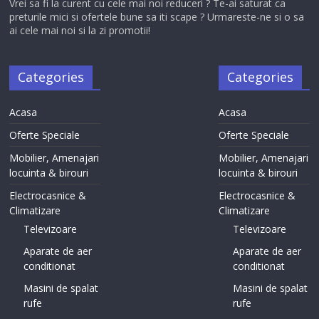
Vrei sa fi la curent cu cele mai noi reduceri ? Te-ai saturat ca
preturile mici si ofertele bune sa iti scape ? Urmareste-ne si o sa
ai cele mai noi si la zi promotii!
Categories
Categories
Acasa
Acasa
Oferte Speciale
Oferte Speciale
Mobilier, Amenajari
Mobilier, Amenajari
locuinta & birouri
locuinta & birouri
Electrocasnice &
Electrocasnice &
Climatizare
Climatizare
Televizoare
Televizoare
Aparate de aer
Aparate de aer
conditionat
conditionat
Masini de spalat
Masini de spalat
rufe
rufe