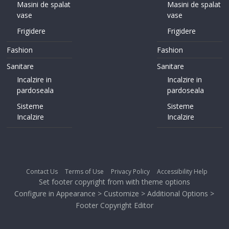
Masini de spalat
Masini de spalat
vase
vase
Frigidere
Frigidere
Fashion
Fashion
Sanitare
Sanitare
Incalzire in
Incalzire in
pardoseala
pardoseala
Sisteme
Sisteme
Incalzire
Incalzire
Contact Us
Terms of Use
Privacy Policy
Accessibility Help
Set footer copyright from with theme options
Configure in Appearance > Customize > Additional Options >
Footer Copyright Editor