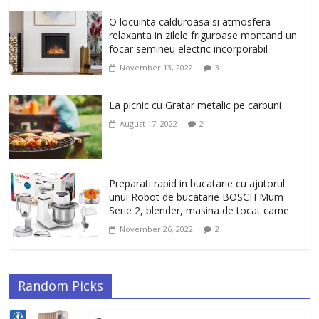
Un ten regenerat, fara riduri. Crema
O locuinta calduroasa si atmosfera
antirid Ivatherm pentru o piele neteda si
relaxanta in zilele friguroase montand un
elastica.
focar semineu electric incorporabil
February 6, 2026
0
November 13, 2022
3
La picnic cu Gratar metalic pe carbuni
August 17, 2022
2
Preparati rapid in bucatarie cu ajutorul
unui Robot de bucatarie BOSCH Mum
Serie 2, blender, masina de tocat carne
November 26, 2022
2
Random Picks