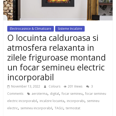
dezvoltat, cu Flexor Fitness-
dispozitiv pentru tonifiere muschi
Electrocasnice & Climatizare
Sisteme Incalzire
O locuinta calduroasa si
atmosfera relaxanta in
zilele friguroase montand
un focar semineu electric
incorporabil
November 13, 2022
Colours
201 Views
3
,
,
,
Comments
aeroterma
digital
focar semineu
focar semineu
,
,
,
electric incorporabil
incalzire locuinta
incorporabi
semineu
,
,
,
electric
semineu incorporabil
TAGU
termostat