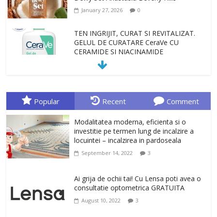
January 27, 2026
0
TEN INGRIJIT, CURAT SI REVITALIZAT.
GELUL DE CURATARE CeraVe CU
CERAMIDE SI NIACINAMIDE
January 23, 2026
0
Sa gasesti cadoul potrivit este de multe
ori o provocare. Idei inedite, cadouri
Popular
Recent
Comment
originale, le puteti avea la Giftspot.ro,
magazinul de cadouri originale. O
Modalitatea moderna, eficienta si o
alegere buna, Oglinda de baie cu mărire
investitie pe termen lung de incalzire a
și iluminare LED
locuintei – incalzirea in pardoseala
February 20, 2026
0
September 14, 2022
3
Antrenati si tonifiati musculatura pentru
un corp sanatos si armonios dezvoltat,
Ai grija de ochii tai! Cu Lensa poti avea o
cu Flexor Fitness-dispozitiv pentru
consultatie optometrica GRATUITA
tonifiere muschi
August 10, 2022
3
February 10, 2026
0