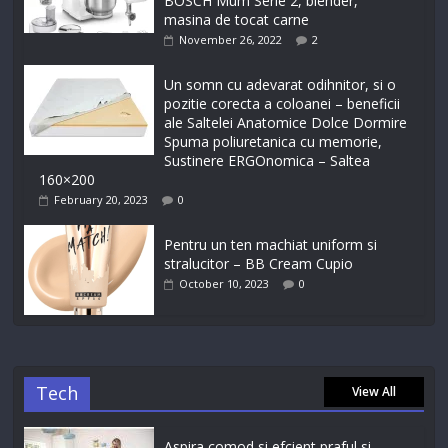
BOSCH Mum Serie 2, blender,
masina de tocat carne
November 26, 2022
2
Un somn cu adevarat odihnitor, si o
pozitie corecta a coloanei – beneficii
ale Saltelei Anatomice Dolce Dormire
Spuma poliuretanica cu memorie,
Sustinere ERGOnomica – Saltea
160×200
February 20, 2023
0
Pentru un ten machiat uniform si
stralucitor – BB Cream Cupio
October 10, 2023
0
Tech
View All
Aspira comod si efcient praful si