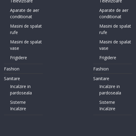
Televizoare
Televizoare
Aparate de aer
Aparate de aer
conditionat
conditionat
Masini de spalat
Masini de spalat
rufe
rufe
Masini de spalat
Masini de spalat
vase
vase
Frigidere
Frigidere
Fashion
Fashion
Sanitare
Sanitare
Incalzire in
Incalzire in
pardoseala
pardoseala
Sisteme
Sisteme
Incalzire
Incalzire