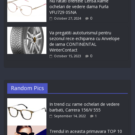
Nu ratati ofertele Lensa.Rame
ochelari de vedere dama Furla
VFU729 0SNA
0
October 27, 2024
Va pregatiti autoturismul pentru
sezonul rece-echiparea cu Anvelope
de iarna CONTINENTAL
WinterContact
0
October 15, 2023
Random Pics
In trend cu: rame ochelari de vedere
barbati, Carrera 156/V 555
September 14, 2022
1
Trendul in aceasta primavara TOP 10