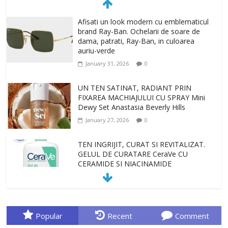
Afisati un look modern cu emblematicul
brand Ray-Ban. Ochelarii de soare de
dama, patrati, Ray-Ban, in culoarea
auriu-verde
January 31, 2026
0
UN TEN SATINAT, RADIANT PRIN
FIXAREA MACHIAJULUI CU SPRAY Mini
Dewy Set Anastasia Beverly Hills
January 27, 2026
0
TEN INGRIJIT, CURAT SI REVITALIZAT.
GELUL DE CURATARE CeraVe CU
CERAMIDE SI NIACINAMIDE
January 23, 2026
0
Sa gasesti cadoul potrivit este de multe
ori o provocare. Idei inedite, cadouri
Popular
Recent
Comment
originale, le puteti avea la Giftspot.ro,