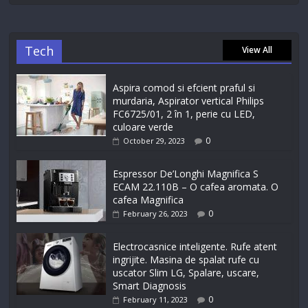
Tech
View All
Aspira comod si efcient praful si
murdaria, Aspirator vertical Philips
FC6725/01, 2 în 1, perie cu LED,
culoare verde
0
October 29, 2023
Espressor De’Longhi Magnifica S
ECAM 22.110B – O cafea aromata. O
cafea Magnifica
0
February 26, 2023
Electrocasnice inteligente. Rufe atent
ingrijite. Masina de spalat rufe cu
uscator Slim LG, Spalare, uscare,
Smart Diagnosis
0
February 11, 2023