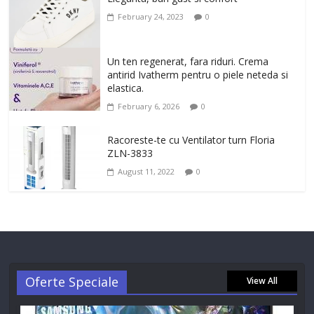
February 24, 2023
0
Un ten regenerat, fara riduri. Crema
antirid Ivatherm pentru o piele neteda si
elastica.
February 6, 2026
0
Racoreste-te cu Ventilator turn Floria
ZLN-3833
August 11, 2022
0
Oferte Speciale
View All