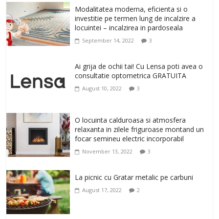
magazinul de cadouri originale. O
Modalitatea moderna, eficienta si o
alegere buna, Oglinda de baie cu mărire
investitie pe termen lung de incalzire a
și iluminare LED
locuintei – incalzirea in pardoseala
February 20, 2026
0
September 14, 2022
3
Antrenati si tonifiati musculatura pentru
un corp sanatos si armonios dezvoltat,
Ai grija de ochii tai! Cu Lensa poti avea o
cu Flexor Fitness-dispozitiv pentru
consultatie optometrica GRATUITA
tonifiere muschi
August 10, 2022
3
February 10, 2026
0
Un ten regenerat, fara riduri. Crema
O locuinta calduroasa si atmosfera
antirid Ivatherm pentru o piele neteda si
relaxanta in zilele friguroase montand un
elastica.
focar semineu electric incorporabil
February 6, 2026
0
November 13, 2022
3
La picnic cu Gratar metalic pe carbuni
August 17, 2022
2