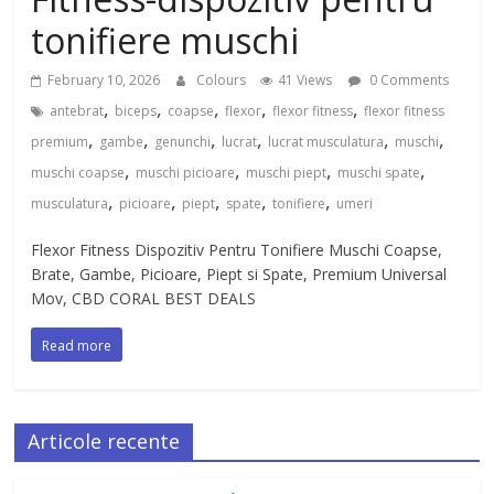
tonifiere muschi
February 10, 2026
Colours
41 Views
0 Comments
,
,
,
,
,
antebrat
biceps
coapse
flexor
flexor fitness
flexor fitness
,
,
,
,
,
,
premium
gambe
genunchi
lucrat
lucrat musculatura
muschi
,
,
,
,
muschi coapse
muschi picioare
muschi piept
muschi spate
,
,
,
,
,
musculatura
picioare
piept
spate
tonifiere
umeri
Flexor Fitness Dispozitiv Pentru Tonifiere Muschi Coapse,
Brate, Gambe, Picioare, Piept si Spate, Premium Universal
Mov, CBD CORAL BEST DEALS
Read more
Articole recente