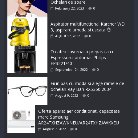
Ochelari de soare
February 22, 2023
0
Aspirator multifunctional Karcher WD
3, aspirare umeda si uscata 👌
August 17, 2022
0
O cafea savuroasa preparata cu
Espressorul automat Philips
EP3221/40
September 24, 2022
0
Fii in pas cu moda si alege ramele de
ochelari Ray Ban RX5360 2034
August 9, 2022
0
Oferta aparat aer conditionat, capacitate
mare Samsung
AR24TXHZAWKNEU/AR24TXHZAWKXEU
August 7, 2022
0