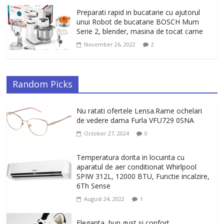
Preparati rapid in bucatarie cu ajutorul
unui Robot de bucatarie BOSCH Mum
Serie 2, blender, masina de tocat carne
November 26, 2022
2
Random Picks
Nu ratati ofertele Lensa.Rame ochelari
de vedere dama Furla VFU729 0SNA
October 27, 2024
0
Temperatura dorita in locuinta cu
aparatul de aer conditionat Whirlpool
SPIW 312L, 12000 BTU, Functie incalzire,
6Th Sense
August 24, 2022
1
Eleganta, bun gust si confort