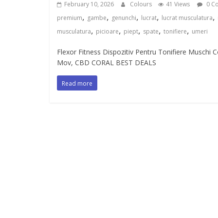
February 10, 2026
Colours
41 Views
0 C
,
,
,
,
,
premium
gambe
genunchi
lucrat
lucrat musculatura
,
,
,
,
,
musculatura
picioare
piept
spate
tonifiere
umeri
Flexor Fitness Dispozitiv Pentru Tonifiere Muschi 
Mov, CBD CORAL BEST DEALS
Read more