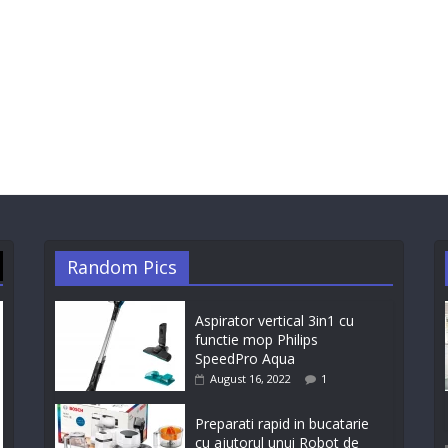
Random Pics
Aspirator vertical 3in1 cu
functie mop Philips
SpeedPro Aqua
August 16, 2022
1
Preparati rapid in bucatarie
cu ajutorul unui Robot de