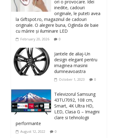
ori o provocare. Idei
inedite, cadouri
originale, le puteti avea
la Giftspot.ro, magazinul de cadouri
originale. O alegere buna, Oglinda de baie
cu mărire și iluminare LED
February 20, 2026
0
Jantele de aliaj-Un
design elegant pentru
imaginea masinii
dumneavoastra
October 1, 2023
0
Televizorul Samsung
43TU7092, 108 cm,
Smart, 4K Ultra HD,
LED, Clasa G – Imagini
clare si tehnologii
performante
August 12, 2022
0