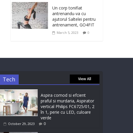
Un corp tonifiat
antrenandu-va cu
ajutorul Saltelei pentru
antrenament, GO4FIT
March 5, 2023
0
Tech
View All
Aspira comod si efcient
praful si murdaria, Aspirator
vertical Philips FC6725/01, 2
în 1, perie cu LED, culoare
verde
0
October 29, 2023