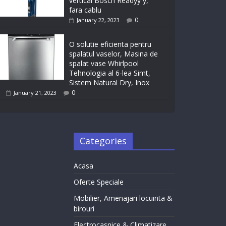
vertical Bosch Readyy`y,
fara cablu
0
January 22, 2023
O solutie eficienta pentru
spalatul vaselor, Masina de
spalat vase Whirlpool
Tehnologia al 6-lea Simt,
Sistem Natural Dry, Inox
0
January 21, 2023
Categories
Acasa
Oferte Speciale
Mobilier, Amenajari locuinta &
birouri
Electrocasnice & Climatizare