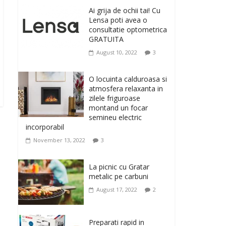
originale, le puteti avea
Ai grija de ochii tai! Cu
la Giftspot.ro, magazinul de cadouri
Lensa poti avea o
originale. O alegere buna, Oglinda de baie
consultatie optometrica
cu mărire și iluminare LED
GRATUITA
February 20, 2026
0
August 10, 2022
3
Antrenati si tonifiati
musculatura pentru un
O locuinta calduroasa si
corp sanatos si
atmosfera relaxanta in
armonios dezvoltat, cu
zilele friguroase
Flexor Fitness-dispozitiv
montand un focar
pentru tonifiere muschi
semineu electric
incorporabil
February 10, 2026
0
November 13, 2022
3
Un ten regenerat, fara
riduri. Crema antirid
La picnic cu Gratar
Ivatherm pentru o piele
metalic pe carbuni
neteda si elastica.
August 17, 2022
2
February 6, 2026
0
Preparati rapid in