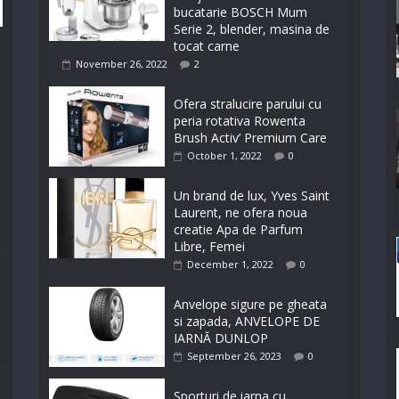
bucatarie BOSCH Mum
Serie 2, blender, masina de
tocat carne
November 26, 2022
2
Ofera stralucire parului cu
peria rotativa Rowenta
Brush Activ’ Premium Care
October 1, 2022
0
Un brand de lux, Yves Saint
Laurent, ne ofera noua
creatie Apa de Parfum
Libre, Femei
December 1, 2022
0
Anvelope sigure pe gheata
si zapada, ANVELOPE DE
IARNĂ DUNLOP
September 26, 2023
0
Sporturi de iarna cu