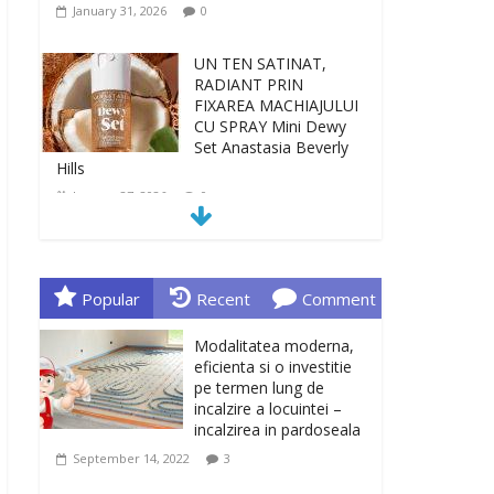
January 31, 2026
0
UN TEN SATINAT,
RADIANT PRIN
FIXAREA MACHIAJULUI
CU SPRAY Mini Dewy
Set Anastasia Beverly
Hills
January 27, 2026
0
TEN INGRIJIT, CURAT
SI REVITALIZAT. GELUL
DE CURATARE CeraVe
Popular
Recent
Comment
CU CERAMIDE SI
NIACINAMIDE
Modalitatea moderna,
January 23, 2026
0
eficienta si o investitie
pe termen lung de
incalzire a locuintei –
Sa gasesti cadoul
incalzirea in pardoseala
potrivit este de multe
ori o provocare. Idei
September 14, 2022
3
inedite, cadouri