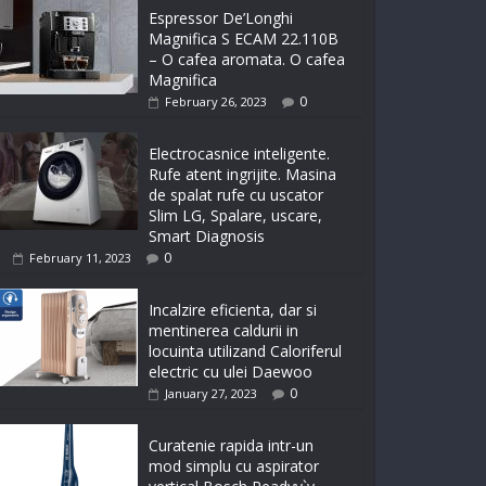
Espressor De’Longhi
Magnifica S ECAM 22.110B
– O cafea aromata. O cafea
Magnifica
0
February 26, 2023
Electrocasnice inteligente.
Rufe atent ingrijite. Masina
de spalat rufe cu uscator
Slim LG, Spalare, uscare,
Smart Diagnosis
0
February 11, 2023
Incalzire eficienta, dar si
mentinerea caldurii in
locuinta utilizand Caloriferul
electric cu ulei Daewoo
0
January 27, 2023
Curatenie rapida intr-un
mod simplu cu aspirator