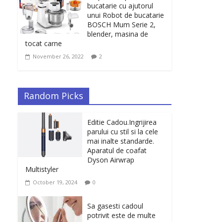
bucatarie cu ajutorul
unui Robot de bucatarie
BOSCH Mum Serie 2,
blender, masina de
tocat carne
November 26, 2022
2
Random Picks
Editie Cadou.Ingrijirea
parului cu stil si la cele
mai inalte standarde.
Aparatul de coafat
Dyson Airwrap
Multistyler
October 19, 2024
0
Sa gasesti cadoul
potrivit este de multe