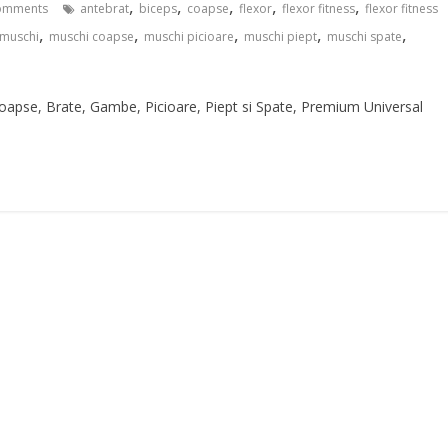
,
,
,
,
,
omments
antebrat
biceps
coapse
flexor
flexor fitness
flexor fitness
,
,
,
,
,
muschi
muschi coapse
muschi picioare
muschi piept
muschi spate
Coapse, Brate, Gambe, Picioare, Piept si Spate, Premium Universal