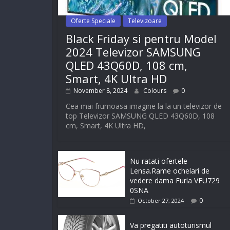
Oferte Speciale
Televizoare
Black Friday si pentru Model
2024 Televizor SAMSUNG
QLED 43Q60D, 108 cm,
Smart, 4K Ultra HD
November 8, 2024
Colours
0
Cea mai frumoasa imagine la la un televizor de
top Televizor SAMSUNG QLED 43Q60D, 108
cm, Smart, 4K Ultra HD,
Nu ratati ofertele
Lensa.Rame ochelari de
vedere dama Furla VFU729
0SNA
0
October 27, 2024
Va pregatiti autoturismul