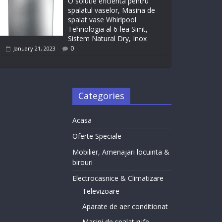
O solutie eficienta pentru
spalatul vaselor, Masina de
spalat vase Whirlpool
Tehnologia al 6-lea Simt,
Sistem Natural Dry, Inox
0
January 21, 2023
Categories
Acasa
Oferte Speciale
Mobilier, Amenajari locuinta &
birouri
Electrocasnice & Climatizare
Televizoare
Aparate de aer conditionat
Masini de spalat rufe