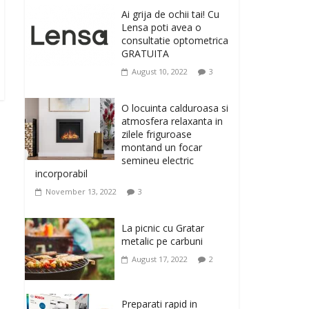
originale, le puteti avea
Ai grija de ochii tai! Cu
la Giftspot.ro, magazinul de cadouri
Lensa poti avea o
originale. O alegere buna, Oglinda de baie
consultatie optometrica
cu mărire și iluminare LED
GRATUITA
February 20, 2026
0
August 10, 2022
3
Antrenati si tonifiati
musculatura pentru un
O locuinta calduroasa si
corp sanatos si
atmosfera relaxanta in
armonios dezvoltat, cu
zilele friguroase
Flexor Fitness-dispozitiv
montand un focar
pentru tonifiere muschi
semineu electric
incorporabil
February 10, 2026
0
November 13, 2022
3
Un ten regenerat, fara
riduri. Crema antirid
La picnic cu Gratar
Ivatherm pentru o piele
metalic pe carbuni
neteda si elastica.
August 17, 2022
2
February 6, 2026
0
Preparati rapid in