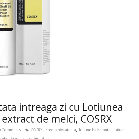
tata intreaga zi cu Lotiunea
 extract de melci, COSRX
,
,
,
 Comments
COSRX
crema hidratanta
lotiune hidratanta
lotiune
,
cretie de melci
ser hidratant