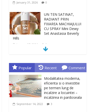
January 31, 2026
0
UN TEN SATINAT,
RADIANT PRIN
FIXAREA MACHIAJULUI
CU SPRAY Mini Dewy
Set Anastasia Beverly
Hills
January 27, 2026
0
TEN INGRIJIT, CURAT
SI REVITALIZAT. GELUL
DE CURATARE CeraVe
Popular
Recent
Comment
CU CERAMIDE SI
NIACINAMIDE
Modalitatea moderna,
January 23, 2026
0
eficienta si o investitie
pe termen lung de
incalzire a locuintei –
Sa gasesti cadoul
incalzirea in pardoseala
potrivit este de multe
ori o provocare. Idei
September 14, 2022
3
inedite, cadouri