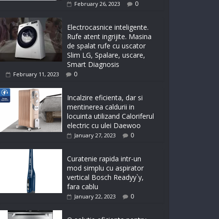
0
February 26, 2023
Electrocasnice inteligente.
Rufe atent ingrijite. Masina
de spalat rufe cu uscator
Slim LG, Spalare, uscare,
Smart Diagnosis
0
February 11, 2023
Incalzire eficienta, dar si
mentinerea caldurii in
locuinta utilizand Caloriferul
electric cu ulei Daewoo
0
January 27, 2023
Curatenie rapida intr-un
mod simplu cu aspirator
vertical Bosch Readyy`y,
fara cablu
0
January 22, 2023