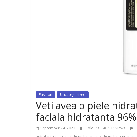
dispozitiv pentru tonifiere muschi
Fashion
Uncategorized
Veti avea o piele hidra
faciala hidratanta 96%
September 24, 2023
Colours
132 Views
0
,
,
hidratanta cu extract de melci
mucus de melci
ser cu se