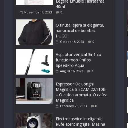
Legere Emulsie Hidratanta
40ml
November 4, 2023
0
O tinuta lejera si eleganta,
hanoracul de bumbac
HUGO
October 5, 2023
0
Aspirator vertical 3in1 cu
functie mop Philips
SpeedPro Aqua
August 16, 2022
1
Espressor De’Longhi
Magnifica S ECAM 22.110B
– O cafea aromata. O cafea
Magnifica
February 26, 2023
0
Electrocasnice inteligente.
Rufe atent ingrijite. Masina