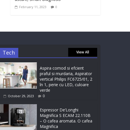
February 11, 2023
0
Tech
View All
Aspira comod si efcient
praful si murdaria, Aspirator
vertical Philips FC6725/01, 2
în 1, perie cu LED, culoare
verde
0
October 29, 2023
Espressor De’Longhi
Magnifica S ECAM 22.110B
– O cafea aromata. O cafea
Magnifica