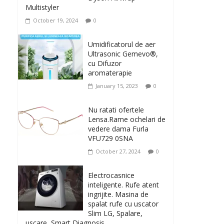
Multistyler
October 19, 2024
0
Umidificatorul de aer
Ultrasonic Gemevo®,
cu Difuzor
aromaterapie
January 15, 2023
0
Nu ratati ofertele
Lensa.Rame ochelari de
vedere dama Furla
VFU729 0SNA
October 27, 2024
0
Electrocasnice
inteligente. Rufe atent
ingrijite. Masina de
spalat rufe cu uscator
Slim LG, Spalare,
uscare, Smart Diagnosis