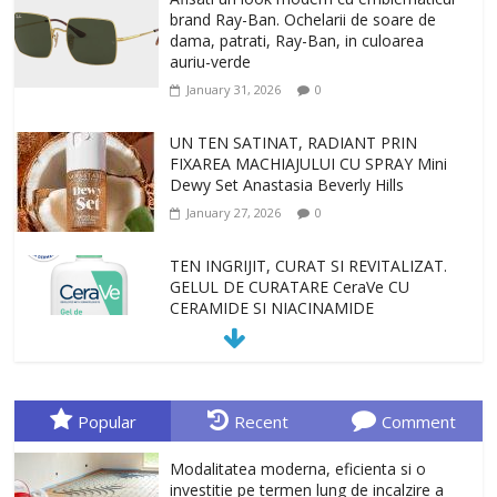
brand Ray-Ban. Ochelarii de soare de
dama, patrati, Ray-Ban, in culoarea
auriu-verde
January 31, 2026
0
UN TEN SATINAT, RADIANT PRIN
FIXAREA MACHIAJULUI CU SPRAY Mini
Dewy Set Anastasia Beverly Hills
January 27, 2026
0
TEN INGRIJIT, CURAT SI REVITALIZAT.
GELUL DE CURATARE CeraVe CU
CERAMIDE SI NIACINAMIDE
January 23, 2026
0
Sa gasesti cadoul potrivit este de multe
ori o provocare. Idei inedite, cadouri
Popular
Recent
Comment
originale, le puteti avea la Giftspot.ro,
magazinul de cadouri originale. O
Modalitatea moderna, eficienta si o
alegere buna, Oglinda de baie cu mărire
investitie pe termen lung de incalzire a
și iluminare LED