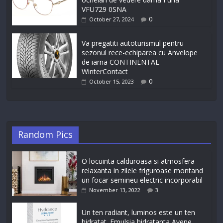
VFU729 0SNA
0
October 27, 2024
Va pregatiti autoturismul pentru
sezonul rece-echiparea cu Anvelope
de iarna CONTINENTAL
WinterContact
0
October 15, 2023
Random Pics
O locuinta calduroasa si atmosfera
relaxanta in zilele friguroase montand
un focar semineu electric incorporabil
November 13, 2022
3
Un ten radiant, luminos este un ten
hidratat. Emulsia hidratanta Avene