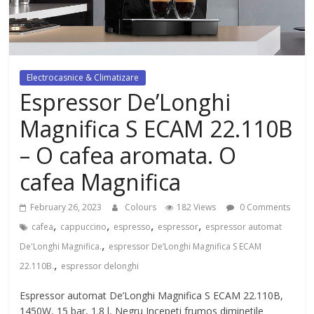
dezvoltat, cu Flexor Fitness-
dispozitiv pentru tonifiere muschi
Electrocasnice & Climatizare
Espressor De’Longhi
Magnifica S ECAM 22.110B
– O cafea aromata. O
cafea Magnifica
February 26, 2023
Colours
182 Views
0 Comments
,
,
,
,
cafea
cappuccino
espresso
espressor
espressor automat
,
De'Longhi Magnifica.
espressor De’Longhi Magnifica S ECAM
,
22.110B.
espressor delonghi
Espressor automat De’Longhi Magnifica S ECAM 22.110B,
1450W, 15 bar, 1.8 l, Negru Incepeti frumos diminetile