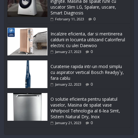
ingrijite. Masina de spalat rufe cu
uscator Slim LG, Spalare, uscare,
Smart Diagnosis
0
February 11, 2023
Incalzire eficienta, dar si mentinerea
caldurii in locuinta utilizand Caloriferul
electric cu ulei Daewoo
0
January 27, 2023
Curatenie rapida intr-un mod simplu
cu aspirator vertical Bosch Readyy`y,
fara cablu
0
January 22, 2023
O solutie eficienta pentru spalatul
vaselor, Masina de spalat vase
Whirlpool Tehnologia al 6-lea Simt,
Sistem Natural Dry, Inox
0
January 21, 2023