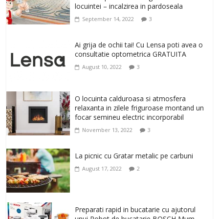
locuintei – incalzirea in pardoseala
February 20, 2026
0
September 14, 2022
3
Antrenati si tonifiati musculatura pentru
un corp sanatos si armonios dezvoltat,
Ai grija de ochii tai! Cu Lensa poti avea o
cu Flexor Fitness-dispozitiv pentru
consultatie optometrica GRATUITA
tonifiere muschi
August 10, 2022
3
February 10, 2026
0
Un ten regenerat, fara riduri. Crema
O locuinta calduroasa si atmosfera
antirid Ivatherm pentru o piele neteda si
relaxanta in zilele friguroase montand un
elastica.
focar semineu electric incorporabil
February 6, 2026
0
November 13, 2022
3
La picnic cu Gratar metalic pe carbuni
August 17, 2022
2
Preparati rapid in bucatarie cu ajutorul
unui Robot de bucatarie BOSCH Mum