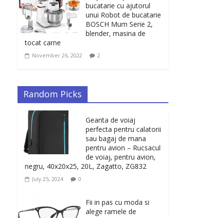
bucatarie cu ajutorul
unui Robot de bucatarie
BOSCH Mum Serie 2,
blender, masina de
tocat carne
November 26, 2022
2
Random Picks
Geanta de voiaj
perfecta pentru calatorii
sau bagaj de mana
pentru avion – Rucsacul
de voiaj, pentru avion,
negru, 40x20x25, 20L, Zagatto, ZG832
July 25, 2024
0
Fii in pas cu moda si
alege ramele de