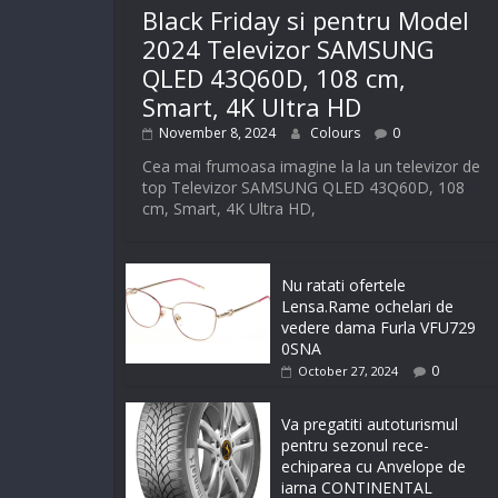
Black Friday si pentru Model
2024 Televizor SAMSUNG
QLED 43Q60D, 108 cm,
Smart, 4K Ultra HD
November 8, 2024
Colours
0
Cea mai frumoasa imagine la la un televizor de
top Televizor SAMSUNG QLED 43Q60D, 108
cm, Smart, 4K Ultra HD,
Nu ratati ofertele
Lensa.Rame ochelari de
vedere dama Furla VFU729
0SNA
0
October 27, 2024
Va pregatiti autoturismul
pentru sezonul rece-
echiparea cu Anvelope de
iarna CONTINENTAL