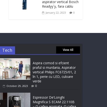
aspirator vertical Bosch
Readyy`y, fara cablu
January 22, 2023
0
Tech
View All
Aspira comod si efcient
praful si murdaria, Aspirator
vertical Philips FC6725/01, 2
în 1, perie cu LED, culoare
verde
0
October 29, 2023
Espressor De’Longhi
Magnifica S ECAM 22.110B
– O cafea aromata. O cafea