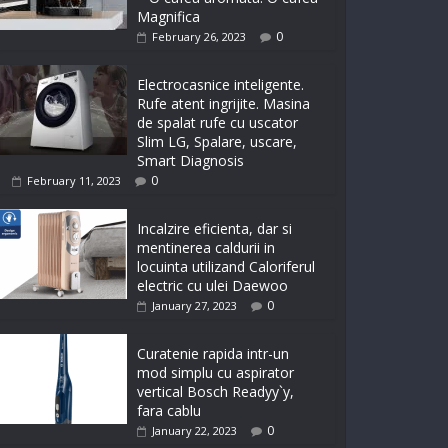
Magnifica
0
February 26, 2023
Electrocasnice inteligente.
Rufe atent ingrijite. Masina
de spalat rufe cu uscator
Slim LG, Spalare, uscare,
Smart Diagnosis
0
February 11, 2023
Incalzire eficienta, dar si
mentinerea caldurii in
locuinta utilizand Caloriferul
electric cu ulei Daewoo
0
January 27, 2023
Curatenie rapida intr-un
mod simplu cu aspirator
vertical Bosch Readyy`y,
fara cablu
0
January 22, 2023