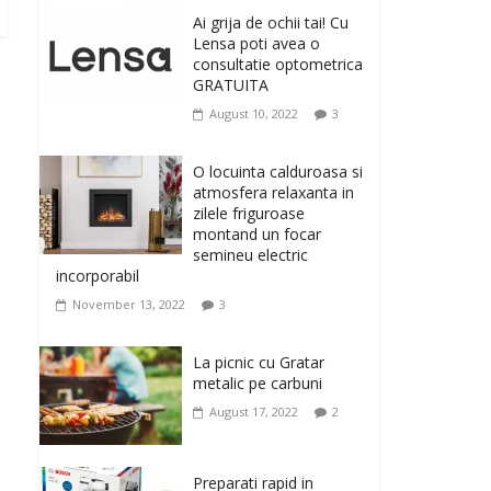
originale, le puteti avea
Ai grija de ochii tai! Cu
la Giftspot.ro, magazinul de cadouri
Lensa poti avea o
originale. O alegere buna, Oglinda de baie
consultatie optometrica
cu mărire și iluminare LED
GRATUITA
February 20, 2026
0
August 10, 2022
3
Antrenati si tonifiati
musculatura pentru un
O locuinta calduroasa si
corp sanatos si
atmosfera relaxanta in
armonios dezvoltat, cu
zilele friguroase
Flexor Fitness-dispozitiv
montand un focar
pentru tonifiere muschi
semineu electric
incorporabil
February 10, 2026
0
November 13, 2022
3
Un ten regenerat, fara
riduri. Crema antirid
La picnic cu Gratar
Ivatherm pentru o piele
metalic pe carbuni
neteda si elastica.
August 17, 2022
2
February 6, 2026
0
Preparati rapid in