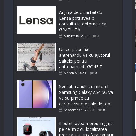
Ai grija de ochii tai! Cu
Lensa poti avea o
consultatie optometrica
GRATUITA
August 10, 2022
3
Un corp tonifiat
antrenandu-va cu ajutorul
Saltelei pentru
antrenament, GO4FIT
March 5, 2023
0
Senzatia anului, uimitorul
Samsung Galaxy A54 5G va
va surprinde cu
caracteristicile sale de top
September 1, 2023
0
Il puteti avea mereu in grija
pe cel mic cu localizarea
precisa atat in afara cat si in