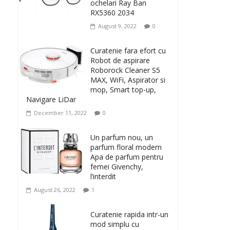
ochelari Ray Ban
RX5360 2034
August 9, 2022
0
Curatenie fara efort cu
Robot de aspirare
Roborock Cleaner S5
MAX, WiFi, Aspirator si
mop, Smart top-up,
Navigare LiDar
December 11, 2022
0
Un parfum nou, un
parfum floral modern
Apa de parfum pentru
femei Givenchy,
l’interdit
August 26, 2022
1
Curatenie rapida intr-un
mod simplu cu