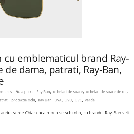
n cu emblematicul brand Ray-
e de dama, patrati, Ray-Ban,
e
,
,
,
mments
a patrati Ray Ban
ochelari de soare
ochelari de soare de da
,
,
,
,
,
,
trati
protectie ochi
Ray Ban
UVA
UVB
UVC
verde
 auriu- verde Chiar daca moda se schimba, cu brandul Ray-Ban veti