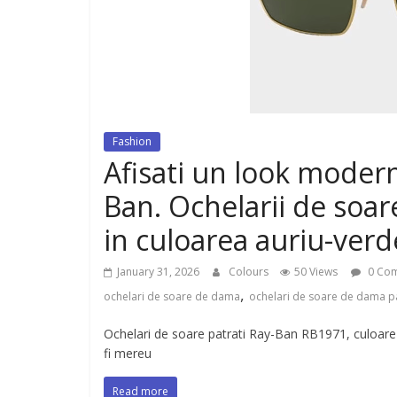
dispozitiv pentru tonifiere muschi
Fashion
Afisati un look moder
Ban. Ochelarii de soar
in culoarea auriu-verd
January 31, 2026
Colours
50 Views
0 Co
,
ochelari de soare de dama
ochelari de soare de dama pa
Ochelari de soare patrati Ray-Ban RB1971, culoare
fi mereu
Read more