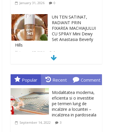
January 31, 2026
0
UN TEN SATINAT,
RADIANT PRIN
FIXAREA MACHIAJULUI
CU SPRAY Mini Dewy
Set Anastasia Beverly
Hills
January 27, 2026
0
TEN INGRIJIT, CURAT
SI REVITALIZAT. GELUL
DE CURATARE CeraVe
Popular
Recent
Comment
CU CERAMIDE SI
NIACINAMIDE
Modalitatea moderna,
January 23, 2026
0
eficienta si o investitie
pe termen lung de
incalzire a locuintei –
Sa gasesti cadoul
incalzirea in pardoseala
potrivit este de multe
ori o provocare. Idei
September 14, 2022
3
inedite, cadouri