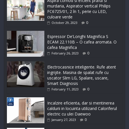
Aspira comod si efcient praful si
murdaria, Aspirator vertical Philips
FC6725/01, 2 în 1, perie cu LED,
culoare verde
0
October 29, 2023
Espressor De’Longhi Magnifica S
ECAM 22.110B – O cafea aromata. O
cafea Magnifica
0
February 26, 2023
Electrocasnice inteligente. Rufe atent
ingrijite. Masina de spalat rufe cu
uscator Slim LG, Spalare, uscare,
Smart Diagnosis
0
February 11, 2023
Incalzire eficienta, dar si mentinerea
caldurii in locuinta utilizand Caloriferul
electric cu ulei Daewoo
0
January 27, 2023