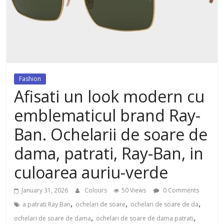
dezvoltat, cu Flexor Fitness-
dispozitiv pentru tonifiere muschi
Fashion
Afisati un look modern cu
emblematicul brand Ray-
Ban. Ochelarii de soare de
dama, patrati, Ray-Ban, in
culoarea auriu-verde
January 31, 2026
Colours
50 Views
0 Comments
,
,
,
a patrati Ray Ban
ochelari de soare
ochelari de soare de da
,
,
ochelari de soare de dama
ochelari de soare de dama patrati