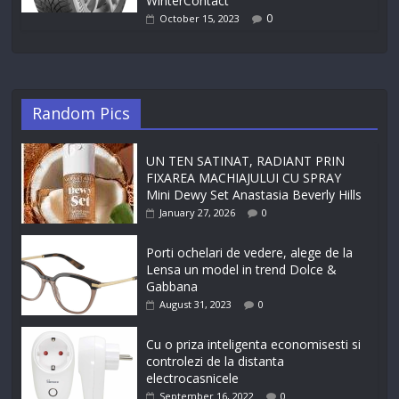
WinterContact
0
October 15, 2023
Random Pics
UN TEN SATINAT, RADIANT PRIN
FIXAREA MACHIAJULUI CU SPRAY
Mini Dewy Set Anastasia Beverly Hills
January 27, 2026
0
Porti ochelari de vedere, alege de la
Lensa un model in trend Dolce &
Gabbana
August 31, 2023
0
Cu o priza inteligenta economisesti si
controlezi de la distanta
electrocasnicele
September 16, 2022
0