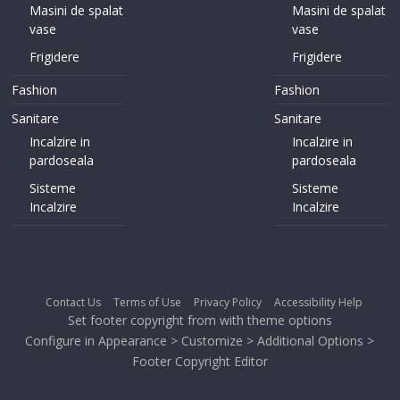
Masini de spalat
Masini de spalat
vase
vase
Frigidere
Frigidere
Fashion
Fashion
Sanitare
Sanitare
Incalzire in
Incalzire in
pardoseala
pardoseala
Sisteme
Sisteme
Incalzire
Incalzire
Contact Us
Terms of Use
Privacy Policy
Accessibility Help
Set footer copyright from with theme options
Configure in Appearance > Customize > Additional Options >
Footer Copyright Editor