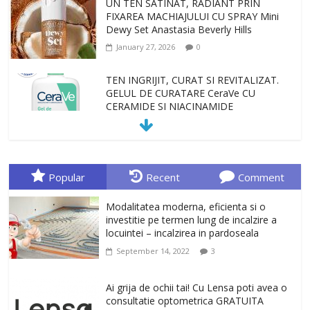
UN TEN SATINAT, RADIANT PRIN
FIXAREA MACHIAJULUI CU SPRAY Mini
Dewy Set Anastasia Beverly Hills
January 27, 2026
0
TEN INGRIJIT, CURAT SI REVITALIZAT.
GELUL DE CURATARE CeraVe CU
CERAMIDE SI NIACINAMIDE
January 23, 2026
0
Sa gasesti cadoul potrivit este de multe
ori o provocare. Idei inedite, cadouri
Popular
Recent
Comment
originale, le puteti avea la Giftspot.ro,
magazinul de cadouri originale. O
Modalitatea moderna, eficienta si o
alegere buna, Oglinda de baie cu mărire
investitie pe termen lung de incalzire a
și iluminare LED
locuintei – incalzirea in pardoseala
February 20, 2026
0
September 14, 2022
3
Antrenati si tonifiati musculatura pentru
un corp sanatos si armonios dezvoltat,
Ai grija de ochii tai! Cu Lensa poti avea o
cu Flexor Fitness-dispozitiv pentru
consultatie optometrica GRATUITA