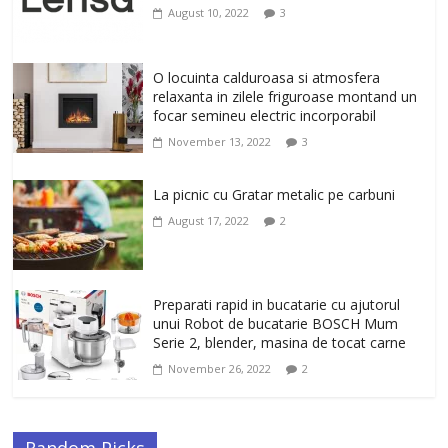
tonifiere muschi
August 10, 2022
3
February 10, 2026
0
Un ten regenerat, fara riduri. Crema
O locuinta calduroasa si atmosfera
antirid Ivatherm pentru o piele neteda si
relaxanta in zilele friguroase montand un
elastica.
focar semineu electric incorporabil
February 6, 2026
0
November 13, 2022
3
La picnic cu Gratar metalic pe carbuni
August 17, 2022
2
Preparati rapid in bucatarie cu ajutorul
unui Robot de bucatarie BOSCH Mum
Serie 2, blender, masina de tocat carne
November 26, 2022
2