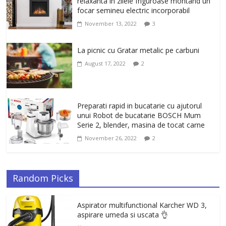
antirid Ivatherm pentru o piele neteda si
relaxanta in zilele friguroase montand un
elastica.
focar semineu electric incorporabil
February 6, 2026
0
November 13, 2022
3
La picnic cu Gratar metalic pe carbuni
August 17, 2022
2
Preparati rapid in bucatarie cu ajutorul
unui Robot de bucatarie BOSCH Mum
Serie 2, blender, masina de tocat carne
November 26, 2022
2
Random Picks
Aspirator multifunctional Karcher WD 3,
aspirare umeda si uscata 👌