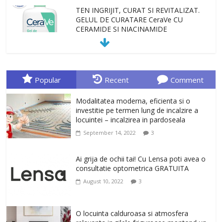
TEN INGRIJIT, CURAT SI REVITALIZAT.
GELUL DE CURATARE CeraVe CU
CERAMIDE SI NIACINAMIDE
January 23, 2026
0
Sa gasesti cadoul potrivit este de multe
ori o provocare. Idei inedite, cadouri
Popular
Recent
Comment
originale, le puteti avea la Giftspot.ro,
magazinul de cadouri originale. O
Modalitatea moderna, eficienta si o
alegere buna, Oglinda de baie cu mărire
investitie pe termen lung de incalzire a
și iluminare LED
locuintei – incalzirea in pardoseala
February 20, 2026
0
September 14, 2022
3
Antrenati si tonifiati musculatura pentru
un corp sanatos si armonios dezvoltat,
Ai grija de ochii tai! Cu Lensa poti avea o
cu Flexor Fitness-dispozitiv pentru
consultatie optometrica GRATUITA
tonifiere muschi
August 10, 2022
3
February 10, 2026
0
Un ten regenerat, fara riduri. Crema
O locuinta calduroasa si atmosfera