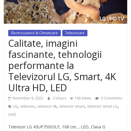
dezvoltat, cu Flexor Fitness-
dispozitiv pentru tonifiere muschi
Electrocasnice & Climatizare
Televizoare
Calitate, imagini
fascinante, tehnologii
performante la
Televizorul LG, Smart, 4K
Ultra HD, LED
November 6, 2022
Colours
166 Views
0 Comments
,
,
,
,
,
LG
televizor
televizor 4k
televizor smart
televizor smart LG
UHD
Televizor LG 43UP75003LF, 108 cm, , LED, Clasa G