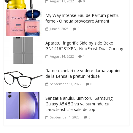
August 17, 2022
0
My Way Intense Eau de Parfum pentru
femei- O noua provocare Armani
June 3, 2023
0
Aparatul frigorific Side by side Beko
GN1416231XPN, NeoFrost Dual Cooling
August 14, 2022
1
Rame ochelari de vedere dama vupoint
de la Lensa la preturi reduse.
September 11, 2022
0
Senzatia anului, uimitorul Samsung
Galaxy A54 5G va va surprinde cu
caracteristicile sale de top
September 1, 2023
0