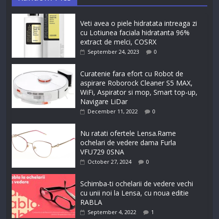
Veti avea o piele hidratata intreaga zi
cu Lotiunea faciala hidratanta 96%
extract de melci, COSRX
September 24, 2023
0
Curatenie fara efort cu Robot de
aspirare Roborock Cleaner S5 MAX,
WiFi, Aspirator si mop, Smart top-up,
Navigare LiDar
December 11, 2022
0
Nu ratati ofertele Lensa.Rame
ochelari de vedere dama Furla
VFU729 0SNA
October 27, 2024
0
Schimba-ti ochelarii de vedere vechi
cu unii noi la Lensa, cu noua editie
RABLA
September 4, 2022
1