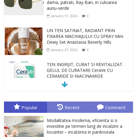
dama, patrati, Ray-Ban, in culoarea
auriu-verde
January 31, 2026
0
UN TEN SATINAT, RADIANT PRIN
FIXAREA MACHIAJULUI CU SPRAY Mini
Dewy Set Anastasia Beverly Hills
January 27, 2026
0
TEN INGRIJIT, CURAT SI REVITALIZAT.
GELUL DE CURATARE CeraVe CU
CERAMIDE SI NIACINAMIDE
January 23, 2026
0
Sa gasesti cadoul potrivit este de multe
ori o provocare. Idei inedite, cadouri
Popular
Recent
Comment
originale, le puteti avea la Giftspot.ro,
magazinul de cadouri originale. O
Modalitatea moderna, eficienta si o
alegere buna, Oglinda de baie cu mărire
investitie pe termen lung de incalzire a
și iluminare LED
locuintei – incalzirea in pardoseala
February 20, 2026
0