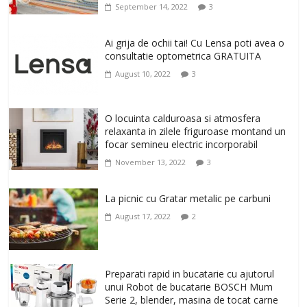
September 14, 2022
3
Antrenati si tonifiati musculatura pentru
un corp sanatos si armonios dezvoltat,
Ai grija de ochii tai! Cu Lensa poti avea o
cu Flexor Fitness-dispozitiv pentru
consultatie optometrica GRATUITA
tonifiere muschi
August 10, 2022
3
February 10, 2026
0
Un ten regenerat, fara riduri. Crema
O locuinta calduroasa si atmosfera
antirid Ivatherm pentru o piele neteda si
relaxanta in zilele friguroase montand un
elastica.
focar semineu electric incorporabil
February 6, 2026
0
November 13, 2022
3
La picnic cu Gratar metalic pe carbuni
August 17, 2022
2
Preparati rapid in bucatarie cu ajutorul
unui Robot de bucatarie BOSCH Mum
Serie 2, blender, masina de tocat carne