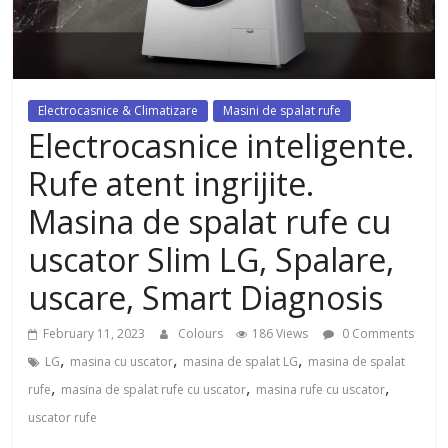
dezvoltat, cu Flexor Fitness-
dispozitiv pentru tonifiere muschi
Electrocasnice & Climatizare
Masini de spalat rufe
Electrocasnice inteligente.
Rufe atent ingrijite.
Masina de spalat rufe cu
uscator Slim LG, Spalare,
uscare, Smart Diagnosis
February 11, 2023
Colours
186 Views
0 Comments
,
,
,
LG
masina cu uscator
masina de spalat LG
masina de spalat
,
,
,
rufe
masina de spalat rufe cu uscator
masina rufe cu uscator
uscator rufe