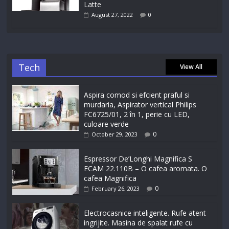
Latte
August 27, 2022
0
Tech
View All
Aspira comod si efcient praful si
murdaria, Aspirator vertical Philips
FC6725/01, 2 în 1, perie cu LED,
culoare verde
0
October 29, 2023
Espressor De’Longhi Magnifica S
ECAM 22.110B – O cafea aromata. O
cafea Magnifica
0
February 26, 2023
Electrocasnice inteligente. Rufe atent
ingrijite. Masina de spalat rufe cu