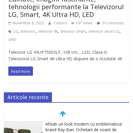
tehnologii performante la Televizorul
LG, Smart, 4K Ultra HD, LED
November 6, 2022
Colours
167 Views
0 Comments
,
,
,
,
,
LG
televizor
televizor 4k
televizor smart
televizor smart LG
UHD
Televizor LG 43UP75003LF, 108 cm, , LED, Clasa G
Televizorul LG Smart 4K Ultra HD dispune de o rezolutie 4K
Read more
Articole recente
Afisati un look modern cu emblematicul
brand Ray-Ban. Ochelarii de soare de