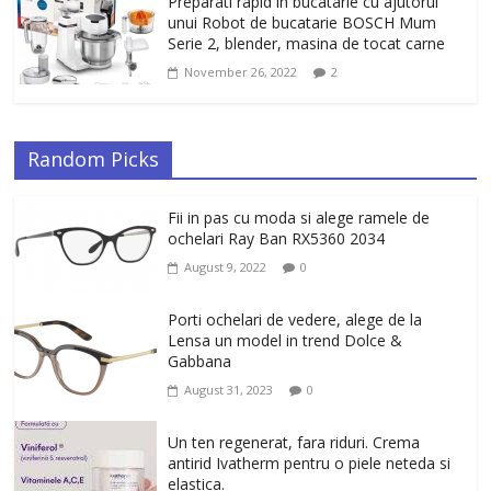
Preparati rapid in bucatarie cu ajutorul
unui Robot de bucatarie BOSCH Mum
Serie 2, blender, masina de tocat carne
November 26, 2022
2
Random Picks
Fii in pas cu moda si alege ramele de
ochelari Ray Ban RX5360 2034
August 9, 2022
0
Porti ochelari de vedere, alege de la
Lensa un model in trend Dolce &
Gabbana
August 31, 2023
0
Un ten regenerat, fara riduri. Crema
antirid Ivatherm pentru o piele neteda si
elastica.