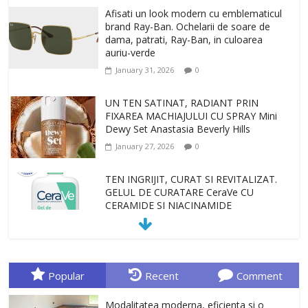
Afisati un look modern cu emblematicul
brand Ray-Ban. Ochelarii de soare de
dama, patrati, Ray-Ban, in culoarea
auriu-verde
January 31, 2026
0
UN TEN SATINAT, RADIANT PRIN
FIXAREA MACHIAJULUI CU SPRAY Mini
Dewy Set Anastasia Beverly Hills
January 27, 2026
0
TEN INGRIJIT, CURAT SI REVITALIZAT.
GELUL DE CURATARE CeraVe CU
CERAMIDE SI NIACINAMIDE
January 23, 2026
0
Sa gasesti cadoul potrivit este de multe
ori o provocare. Idei inedite, cadouri
Popular
Recent
Comment
originale, le puteti avea la Giftspot.ro,
magazinul de cadouri originale. O
Modalitatea moderna, eficienta si o
alegere buna, Oglinda de baie cu mărire