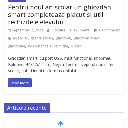
Pentru noul an scolar un ghiozdan
smart completeaza placut si util
rechizitele elevului
September 7, 2023
Colours
125 Views
0 Comments
,
,
,
,
an scolar
geanta scoala
ghiozdan
ghiozdan smart
,
,
,
ghiozdane
inceput scoala
rechizite
rucsac
Ghiozdan smart, cu port USB, multifunctional, imprimeu
Baloane, 44x27x14 cm, Negru Pentru inceputul noului an
scolar, puteti innoi uniforma copilului
Read more
Articole recente