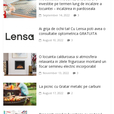
investitie pe termen lung de incalzire a
și iluminare LED
locuintei – incalzirea in pardoseala
February 20, 2026
0
September 14, 2022
3
Antrenati si tonifiati musculatura pentru
un corp sanatos si armonios dezvoltat,
Ai grija de ochii tai! Cu Lensa poti avea o
cu Flexor Fitness-dispozitiv pentru
consultatie optometrica GRATUITA
tonifiere muschi
August 10, 2022
3
February 10, 2026
0
Un ten regenerat, fara riduri. Crema
O locuinta calduroasa si atmosfera
antirid Ivatherm pentru o piele neteda si
relaxanta in zilele friguroase montand un
elastica.
focar semineu electric incorporabil
February 6, 2026
0
November 13, 2022
3
La picnic cu Gratar metalic pe carbuni
August 17, 2022
2