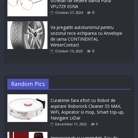
ochelari de vedere dama Furla
VFU729 0SNA
0
October 27, 2024
Va pregatiti autoturismul pentru
sezonul rece-echiparea cu Anvelope
de iarna CONTINENTAL
WinterContact
0
October 15, 2023
Random Pics
Curatenie fara efort cu Robot de
aspirare Roborock Cleaner S5 MAX,
WiFi, Aspirator si mop, Smart top-up,
Navigare LiDar
December 11, 2022
0
Impresionati si surprindeti. Eau de