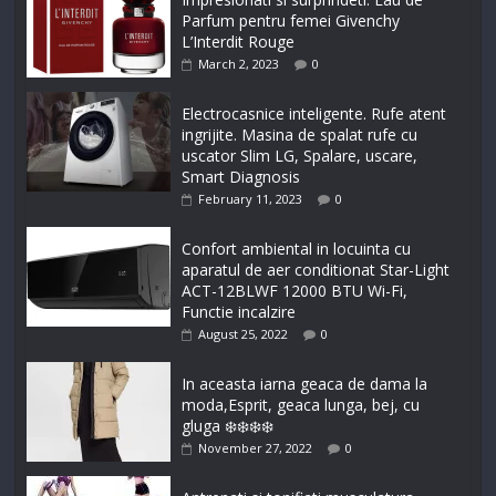
Parfum pentru femei Givenchy
L’Interdit Rouge
March 2, 2023
0
Electrocasnice inteligente. Rufe atent
ingrijite. Masina de spalat rufe cu
uscator Slim LG, Spalare, uscare,
Smart Diagnosis
February 11, 2023
0
Confort ambiental in locuinta cu
aparatul de aer conditionat Star-Light
ACT-12BLWF 12000 BTU Wi-Fi,
Functie incalzire
August 25, 2022
0
In aceasta iarna geaca de dama la
moda,Esprit, geaca lunga, bej, cu
gluga ❄️❄️❄️❄️
November 27, 2022
0