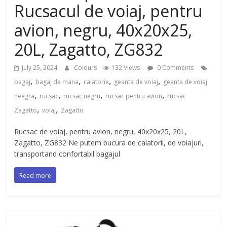
Rucsacul de voiaj, pentru
avion, negru, 40x20x25,
20L, Zagatto, ZG832
July 25, 2024
Colours
132 Views
0 Comments
,
,
,
,
bagaj
bagaj de mana
calatorie
geanta de voiaj
geanta de voiaj
,
,
,
,
neagra
rucsac
rucsac negru
rucsac pentru avion
rucsac
,
,
Zagatto
voiaj
Zagatto
Rucsac de voiaj, pentru avion, negru, 40x20x25, 20L,
Zagatto, ZG832 Ne putem bucura de calatorii, de voiajuri,
transportand confortabil bagajul
Read more