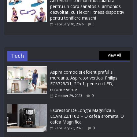
Antrenati si tonifiati musculatura
pentru un corp sanatos si armonios
dezvoltat, cu Flexor Fitness-dispozitiv
pentru tonifiere muschi
February 10, 2026
0
Tech
View All
Aspira comod si efcient praful si
murdaria, Aspirator vertical Philips
FC6725/01, 2 în 1, perie cu LED,
culoare verde
0
October 29, 2023
Espressor De’Longhi Magnifica S
ECAM 22.110B – O cafea aromata. O
cafea Magnifica
0
February 26, 2023