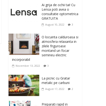
originale, le puteti avea
Ai grija de ochii tai! Cu
la Giftspot.ro, magazinul de cadouri
Lensa poti avea o
originale. O alegere buna, Oglinda de baie
consultatie optometrica
cu mărire și iluminare LED
GRATUITA
February 20, 2026
0
August 10, 2022
3
Antrenati si tonifiati
musculatura pentru un
O locuinta calduroasa si
corp sanatos si
atmosfera relaxanta in
armonios dezvoltat, cu
zilele friguroase
Flexor Fitness-dispozitiv
montand un focar
pentru tonifiere muschi
semineu electric
incorporabil
February 10, 2026
0
November 13, 2022
3
Un ten regenerat, fara
riduri. Crema antirid
La picnic cu Gratar
Ivatherm pentru o piele
metalic pe carbuni
neteda si elastica.
August 17, 2022
2
February 6, 2026
0
Preparati rapid in