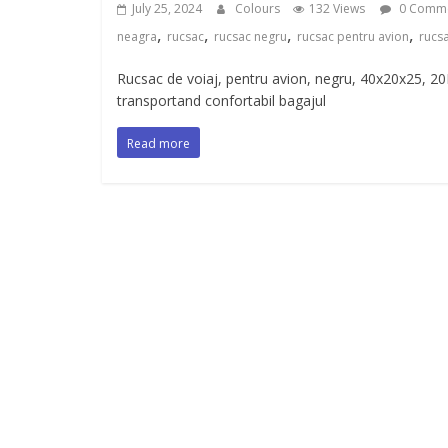
July 25, 2024
Colours
132 Views
0 Comm
,
,
,
,
neagra
rucsac
rucsac negru
rucsac pentru avion
rucs
Rucsac de voiaj, pentru avion, negru, 40x20x25, 20
transportand confortabil bagajul
Read more