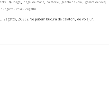
,
,
,
,
ents
bagaj
bagaj de mana
calatorie
geanta de voiaj
geanta de voiaj
,
,
ac Zagatto
voiaj
Zagatto
L, Zagatto, ZG832 Ne putem bucura de calatorii, de voiajuri,