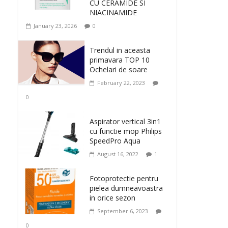
CU CERAMIDE SI
NIACINAMIDE
January 23, 2026
0
Trendul in aceasta
primavara TOP 10
Ochelari de soare
February 22, 2023
0
Aspirator vertical 3in1
cu functie mop Philips
SpeedPro Aqua
August 16, 2022
1
Fotoprotectie pentru
pielea dumneavoastra
in orice sezon
September 6, 2023
0