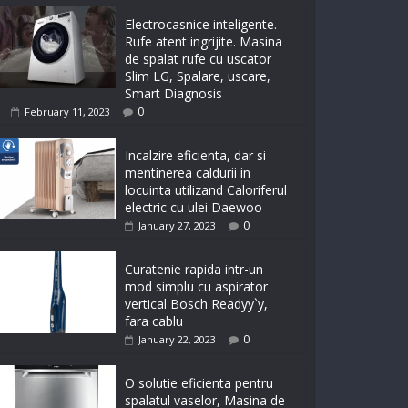
Electrocasnice inteligente.
Rufe atent ingrijite. Masina
de spalat rufe cu uscator
Slim LG, Spalare, uscare,
Smart Diagnosis
0
February 11, 2023
Incalzire eficienta, dar si
mentinerea caldurii in
locuinta utilizand Caloriferul
electric cu ulei Daewoo
0
January 27, 2023
Curatenie rapida intr-un
mod simplu cu aspirator
vertical Bosch Readyy`y,
fara cablu
0
January 22, 2023
O solutie eficienta pentru
spalatul vaselor, Masina de