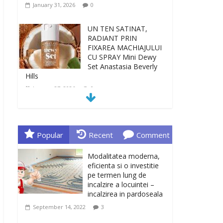
January 31, 2026
0
UN TEN SATINAT,
RADIANT PRIN
FIXAREA MACHIAJULUI
CU SPRAY Mini Dewy
Set Anastasia Beverly
Hills
January 27, 2026
0
TEN INGRIJIT, CURAT
SI REVITALIZAT. GELUL
DE CURATARE CeraVe
Popular
Recent
Comment
CU CERAMIDE SI
NIACINAMIDE
Modalitatea moderna,
January 23, 2026
0
eficienta si o investitie
pe termen lung de
incalzire a locuintei –
Sa gasesti cadoul
incalzirea in pardoseala
potrivit este de multe
ori o provocare. Idei
September 14, 2022
3
inedite, cadouri