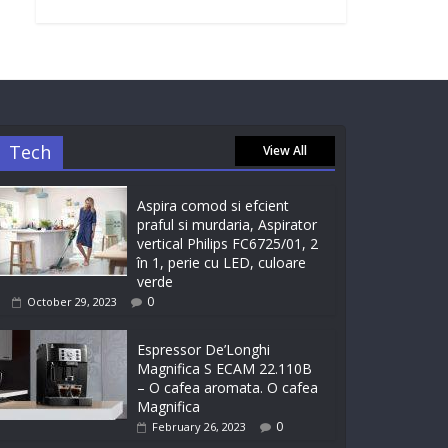
Tech
View All
Aspira comod si efcient
praful si murdaria, Aspirator
vertical Philips FC6725/01, 2
în 1, perie cu LED, culoare
verde
0
October 29, 2023
Espressor De’Longhi
Magnifica S ECAM 22.110B
– O cafea aromata. O cafea
Magnifica
0
February 26, 2023