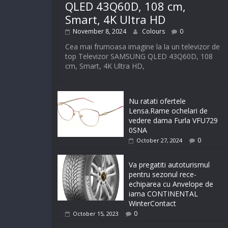
QLED 43Q60D, 108 cm,
Smart, 4K Ultra HD
November 8, 2024
Colours
0
Cea mai frumoasa imagine la la un televizor de
top Televizor SAMSUNG QLED 43Q60D, 108
cm, Smart, 4K Ultra HD,
Nu ratati ofertele
Lensa.Rame ochelari de
vedere dama Furla VFU729
0SNA
0
October 27, 2024
Va pregatiti autoturismul
pentru sezonul rece-
echiparea cu Anvelope de
iarna CONTINENTAL
WinterContact
0
October 15, 2023