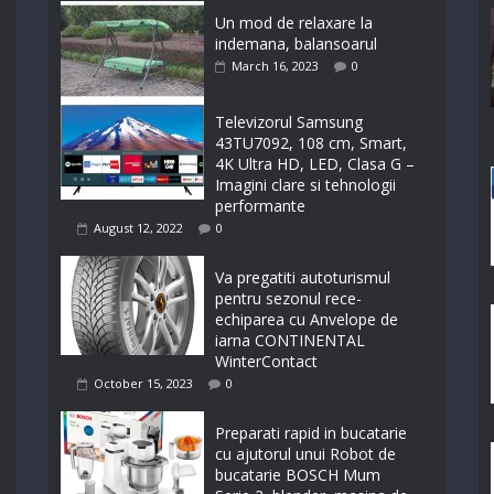
Un mod de relaxare la
indemana, balansoarul
March 16, 2023
0
Televizorul Samsung
43TU7092, 108 cm, Smart,
4K Ultra HD, LED, Clasa G –
Imagini clare si tehnologii
performante
August 12, 2022
0
Va pregatiti autoturismul
pentru sezonul rece-
echiparea cu Anvelope de
iarna CONTINENTAL
WinterContact
October 15, 2023
0
Preparati rapid in bucatarie
cu ajutorul unui Robot de
bucatarie BOSCH Mum